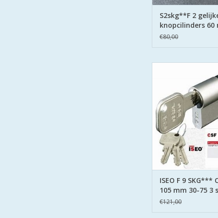
S2skg**F 2 gelijk
knopcilinders 60
30
€80,00
5 knopcil
TOEVOEGEN AAN WI
ISEO F9 skg*** deze
voldoet aan alle e
veiligheid HOMESEC
ervoor dat u huis 
berschermt wordt 
gecertificeerde cil
sleutel paten
TOEVOEGEN AAN WI
ISEO F 9 SKG*** C
105 mm 30-75 3 s
€121,00