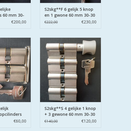
de knopcilinders
elijke
S2skg**F 6 gelijk 5 knop
ure skg** 60 mm
rs 60 mm 30-
en 1 gwone 60 mm 30-30
d met 8 veilige
€200,00
€230,00
€222,00
leutels
N WINKELWAGEN
e knopcilinders 60
woningset 1 knopcilinder en 3
ligheidscilinder
gewone cilinder 60 mm /30/30
k Veilig Wonen u
alle 4 gelijksluitend geleverd met
mmerde sleutels
6 genummerde zaagsleutels die
 van cilinders of
op alle 3 de cilinders passen dus
tels.
1 sleutels aan u bos skg** politie
keurmerk veilig wonen.
N WINKELWAGEN
TOEVOEGEN AAN WINKELWAGEN
elijk
S2skg**S 4 gelijke 1 knop
opcilinders
+ 3 gewone 60 mm 30-30
€60,00
€120,00
€140,00