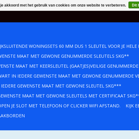
 je akkoord met het gebruik van cookies om onze website te verbeteren.
Dit 
IJKSLUITENDE WONINGSETS 60 MM DUS 1 SLEUTEL VOOR JE HELE 
GEWENSTE MAAT MET GEWONE GENUMMERDE SLEUTELS SKG**
WENSTE MAAT MET KEERSLEUTEL (GAATJES)VEILIGE GENUMMERDE
 ZWART IN IEDERE GEWENSTE MAAT MET GEWONE GENUMMERDE VE
IN IEDERE GEWENSTE MAAT MET GEWONE SLEUTEL SKG***
 GEWENSTE MAAT MET GEWONE SLEUTELS MET CERTIFICAAT SKG*
PEN JE SLOT MET TELEFOON OF CLICKER WIFI AFSTAND.
KIJK 
AKBORDEN