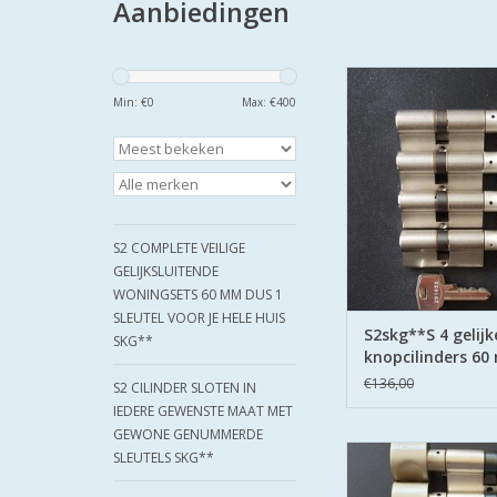
Aanbiedingen
4 gelijksluitende knop
mm 30/30 6 veilige 
Min: €
0
Max: €
400
sleutels alles s2skg*
Keurmerk Veilig
S2 COMPLETE VEILIGE
GELIJKSLUITENDE
WONINGSETS 60 MM DUS 1
SLEUTEL VOOR JE HELE HUIS
S2skg**S 4 gelijk
SKG**
knopcilinders 6
30/30 6 sleutels
€136,00
S2 CILINDER SLOTEN IN
IEDERE GEWENSTE MAAT MET
GEWONE GENUMMERDE
4 gelijksluitende kno
SLEUTELS SKG**
30/30 plus 1 normal
30/30 met 6 veilige 