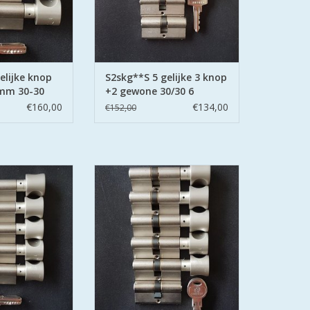
N WINKELWAGEN
elijke knop
S2skg**S 5 gelijke 3 knop
 mm 30-30
+2 gewone 30/30 6
sleutels
€160,00
€134,00
€152,00
nde knopcilinders
6 gelijk sluitende knopcilinders
lige keersleutels
30/30 plus 1 normale cilinder
 politie Keurmerk
30/30 met 6 veilige keersleutels
g Wonen
alles s2skg**f6 politie Keurmerk
Veilig Wonen