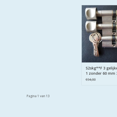
woningset 2 knopcil
gewone cilinder 60 
alle 3 gelijksluitend 
6 veilige keersleutels 
de cilinders passen du
aan u bos skg** polit
veilig wonen
TOEVOEGEN AAN WI
S2skg**F 3 gelijk
1 zonder 60 mm 
€94,00
Pagina 1 van 13