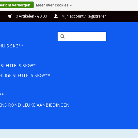
bericht verbergen
Meer over cookies »
0 Artikelen - €0,00
Mijn account / Registreren
HUIS SKG**
 SLEUTELS SKG**
ILIGE SLEUTELS SKG***
**
EENS ROND LEUKE AANBIEDINGEN