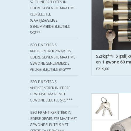
S2 CILINDERSLOTEN IN
keersleutels alles 
IEDERE GEWENSTE MAAT MET
politie Keurmerk Ve
KEERSLEUTEL
(GAATJES)VEILIGE
GENUMMERDE SLEUTELS
SKG**
ISEO F 6 EXTRA S
ANTIKERNTREK ZWART IN
S2skg**F 5 gelijk
IEDERE GEWENSTE MAAT MET
en 1 gwone 60 m
GEWONE GENUMMERDE
€219,00
VEILIGE SLEUTELS SKG***
ISEO F 6 EXTRA S
ANTIKERNTREK IN IEDERE
GEWENSTE MAAT MET
De S2 veiligheidscilind
GEWONE SLEUTEL SKG***
gecertificeerd volge
Keurmerk Veilig 
ISEO F9 ANTIKERNTREK IN
De cilinders zijn uit
IEDERE GEWENSTE MAAT MET
boorbeveiliging aan b
GEWONE SLEUTELS MET
TOEVOEGEN AAN WI
CERTIFICAAT SKG***