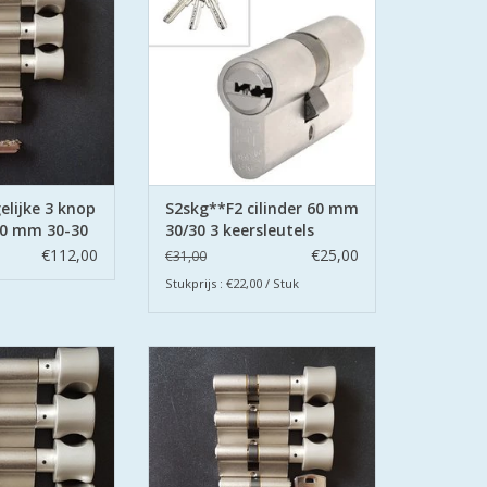
jn uitgevoerd met
De cilinders zijn uitgevoerd met
aan beide zijden.
boorbeveiliging aan beide zijden.
N WINKELWAGEN
TOEVOEGEN AAN WINKELWAGEN
elijke 3 knop
S2skg**F2 cilinder 60 mm
60 mm 30-30
30/30 3 keersleutels
€112,00
€25,00
€31,00
Stukprijs : €22,00 / Stuk
de knopcilinders
De S2 veiligheidscilinders zijn SKG
ige genummerde
gecertificeerd volgens Politie
alles s2skg**f6
Keurmerk Veilig Wonen®.
rk Veilig Wonen
De cilinders zijn uitgevoerd met
elnummer kunt u
boorbeveiliging aan beide zijden.
tende cilinders na
TOEVOEGEN AAN WINKELWAGEN
ellen.