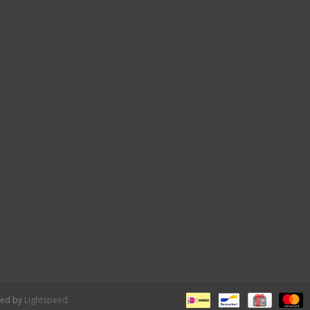
red by
Lightspeed