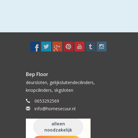
Bep Floor
deursloten, gelijksluitendecilinders,
knopcilinders, skgsloten
0653292569
info@homesecuur.nl