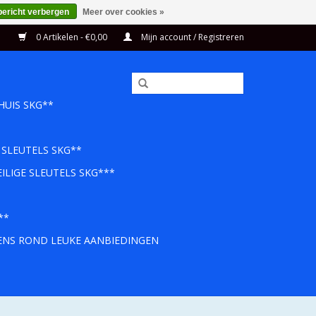
bericht verbergen
Meer over cookies »
0 Artikelen - €0,00
Mijn account / Registreren
HUIS SKG**
 SLEUTELS SKG**
ILIGE SLEUTELS SKG***
**
EENS ROND LEUKE AANBIEDINGEN