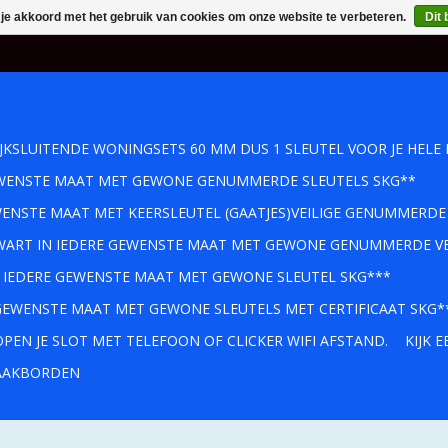
 je akkoord met het gebruik van cookies om onze website te verbeteren.
Dit 
IJKSLUITENDE WONINGSETS 60 MM DUS 1 SLEUTEL VOOR JE HELE 
GEWENSTE MAAT MET GEWONE GENUMMERDE SLEUTELS SKG**
WENSTE MAAT MET KEERSLEUTEL (GAATJES)VEILIGE GENUMMERDE
 ZWART IN IEDERE GEWENSTE MAAT MET GEWONE GENUMMERDE VE
IN IEDERE GEWENSTE MAAT MET GEWONE SLEUTEL SKG***
 GEWENSTE MAAT MET GEWONE SLEUTELS MET CERTIFICAAT SKG*
PEN JE SLOT MET TELEFOON OF CLICKER WIFI AFSTAND.
KIJK 
AKBORDEN