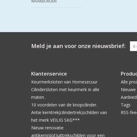
WAAKBORDEN
Meld je aan voor onze nieuwsbrief:
Klantenservice
Produ
Keurmerksloten van Homesecuur
Alle pro
Cilindersloten met keurmerk in alle
Nieuwe 
maten .
Aanbied
10 voordelen van de knopcilinder.
Tags
Antie kerntrek(cilindertrek)schilden van
RSS-fee
het merk VEILIG SKG***
Nieuw renovatie
antikern(slot)uittrekschilden voor een