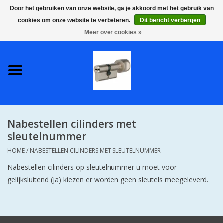
Door het gebruiken van onze website, ga je akkoord met het gebruik van
cookies om onze website te verbeteren.
Dit bericht verbergen
0 Artikelen - €0,00
Meer over cookies »
Home
S2 COMPLETE VEILIGE
GELIJKSLUITENDE
WONINGSETS 60 MM DUS 1
SLEUTEL VOOR JE HELE HUIS
Nabestellen cilinders met
SKG**
sleutelnummer
HOME
/
NABESTELLEN CILINDERS MET SLEUTELNUMMER
S2 CILINDER SLOTEN IN
IEDERE GEWENSTE MAAT MET
Nabestellen cilinders op sleutelnummer u moet voor
GEWONE GENUMMERDE
gelijksluitend (ja) kiezen er worden geen sleutels meegeleverd.
SLEUTELS SKG**
S2 CILINDERSLOTEN IN IEDERE