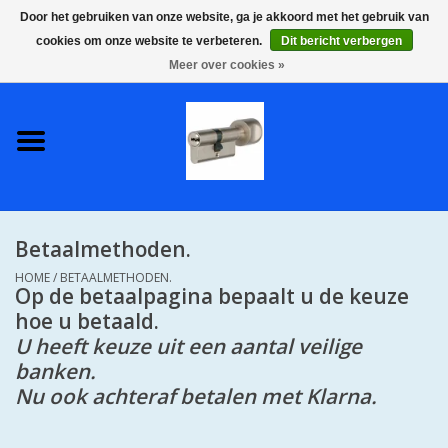
Door het gebruiken van onze website, ga je akkoord met het gebruik van
cookies om onze website te verbeteren.
Dit bericht verbergen
0 Artikelen - €0,00
Meer over cookies »
Home
S2 COMPLETE VEILIGE
GELIJKSLUITENDE
WONINGSETS 60 MM DUS 1
SLEUTEL VOOR JE HELE HUIS
Betaalmethoden.
SKG**
HOME
/
BETAALMETHODEN.
Op de betaalpagina bepaalt u de keuze
S2 CILINDER SLOTEN IN
hoe u betaald.
IEDERE GEWENSTE MAAT MET
U heeft keuze uit een aantal veilige
GEWONE GENUMMERDE
banken.
SLEUTELS SKG**
Nu ook achteraf betalen met Klarna.
S2 CILINDERSLOTEN IN IEDERE