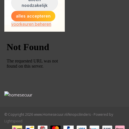
ISEO F9 ANTIKERNTREK IN
IEDERE GEWENSTE MAAT MET
GEWONE SLEUTELS MET
CERTIFICAAT SKG***
BOLD ELECTRONISCHE
CILINDERS OPEN JE SLOT MET
TELEFOON OF CLICKER WIFI
AFSTAND.
KIJK EENS ROND LEUKE
AANBIEDINGEN
DEURSCHILDEN VOOR
BUITEN
© Copyright 2026 www.Homesecuur.nl/knopcilinders - Powered by
Lightspeed
waakborden