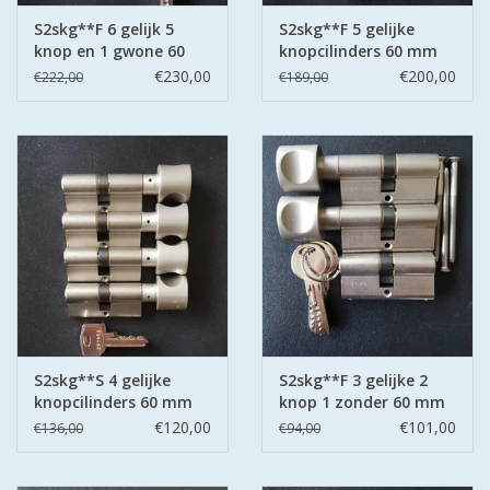
S2skg**F 6 gelijk 5
S2skg**F 5 gelijke
knop en 1 gwone 60
knopcilinders 60 mm
mm 30-30
30-30
€230,00
€200,00
€222,00
€189,00
S2skg**S 4 gelijke
S2skg**F 3 gelijke 2
knopcilinders 60 mm
knop 1 zonder 60 mm
30-30
30-30
€120,00
€101,00
€136,00
€94,00