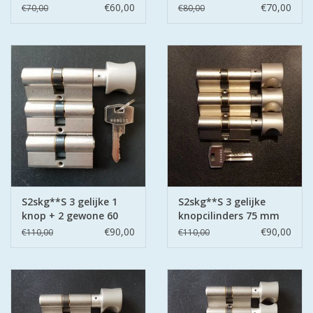
60mm 30-30
30-30
€60,00
€70,00
€70,00
€80,00
S2skg**S 3 gelijke 1
S2skg**S 3 gelijke
knop + 2 gewone 60
knopcilinders 75 mm
mm 30-30
k40-35
€90,00
€90,00
€110,00
€110,00