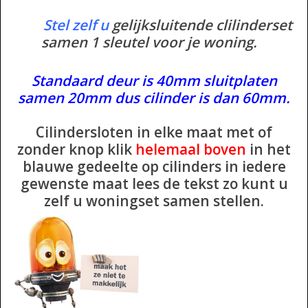
ISEO F9 ANTIKERNTREK IN
Stel zelf u
gelijksluitende clilinderset
IEDERE GEWENSTE MAAT MET
samen 1 sleutel voor je woning.
GEWONE SLEUTELS MET
CERTIFICAAT SKG***
Standaard deur is 40mm sluitplaten
samen 20mm dus cilinder is dan 60mm.
BOLD ELECTRONISCHE
CILINDERS OPEN JE SLOT MET
Cilindersloten in elke maat met of
TELEFOON OF CLICKER WIFI
zonder knop klik
helemaal
boven
in het
AFSTAND.
blauwe gedeelte op cilinders in iedere
gewenste maat lees de tekst zo kunt u
KIJK EENS ROND LEUKE
zelf u woningset samen stellen.
AANBIEDINGEN
DEURSCHILDEN VOOR
BUITEN
waakborden