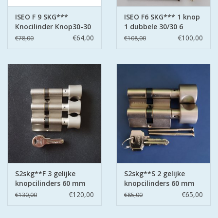
ISEO F 9 SKG***
ISEO F6 SKG*** 1 knop
Knocilinder Knop30-30
1 dubbele 30/30 6
3 sleutels
sleutels
€64,00
€100,00
€78,00
€108,00
S2skg**F 3 gelijke
S2skg**S 2 gelijke
knopcilinders 60 mm
knopcilinders 60 mm
30-30
30-30
€120,00
€65,00
€130,00
€85,00