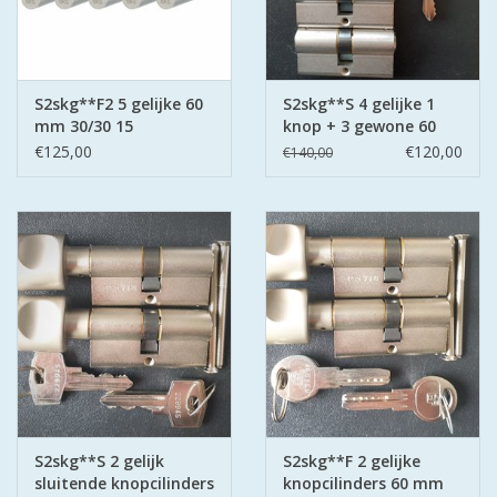
S2skg**F2 5 gelijke 60
S2skg**S 4 gelijke 1
mm 30/30 15
knop + 3 gewone 60
keersleutels
mm 30-30
€125,00
€120,00
€140,00
S2skg**S 2 gelijk
S2skg**F 2 gelijke
sluitende knopcilinders
knopcilinders 60 mm