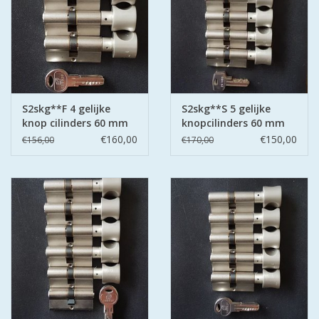
S2skg**F 4 gelijke
S2skg**S 5 gelijke
knop cilinders 60 mm
knopcilinders 60 mm
30-30
30-30
€160,00
€150,00
€156,00
€170,00