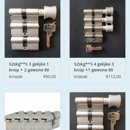
S2skg**S 3 gelijke 1
S2skg**S 4 gelijke 3
knop + 2 gewone 60
knop +1 gewone 60
mm 30-30
mm 30-30
€90,00
€112,00
€110,00
€125,00