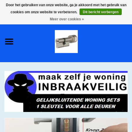
Door het gebruiken van onze website, ga je akkoord met het gebruik van
cookies om onze website te verbeteren.
Dit bericht verbergen
0 Artikelen - €0,00
Meer over cookies »
Home
S2 COMPLETE VEILIGE
GELIJKSLUITENDE
WONINGSETS 60 MM DUS 1
SLEUTEL VOOR JE HELE HUIS
SKG**
S2 CILINDER SLOTEN IN
IEDERE GEWENSTE MAAT MET
GEWONE GENUMMERDE
SLEUTELS SKG**
S2 CILINDERSLOTEN IN IEDERE