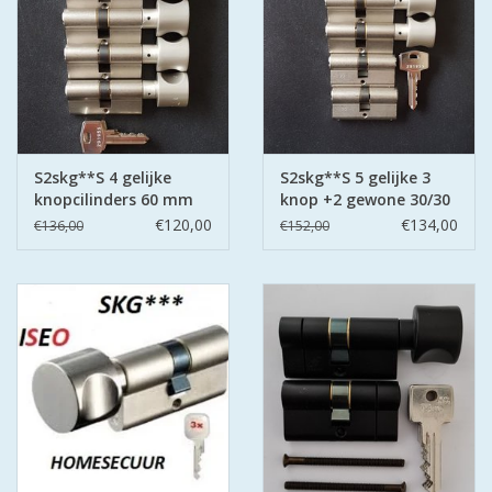
S2skg**S 4 gelijke
S2skg**S 5 gelijke 3
knopcilinders 60 mm
knop +2 gewone 30/30
30/30 6 sleutels
6 sleutels
€120,00
€134,00
€136,00
€152,00