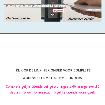
GEWENSTE MAAT MET
KEERSLEUTEL
(GAATJES)VEILIGE
GENUMMERDE SLEUTELS
SKG**
ISEO F 6 EXTRA S
ANTIKERNTREK ZWART IN
IEDERE GEWENSTE MAAT MET
GEWONE GENUMMERDE
VEILIGE SLEUTELS SKG***
KLIK OP
DE LINK HIER ONDER VOOR COMPLETE
ISEO F 6 EXTRA S
WONINGSETS MET 60 MM CILINDERS.
ANTIKERNTREK IN IEDERE
Complete gelijksluitende veilige woningsets 60 mm geleverd 6
GEWENSTE MAAT MET
sleutels - www.Homesecuur.nl/gelijksluitende woningsets
GEWONE SLEUTEL SKG***