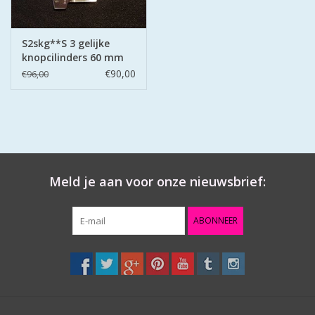
S2skg**S 3 gelijke
knopcilinders 60 mm
30-30
€90,00
€96,00
Meld je aan voor onze nieuwsbrief:
ABONNEER