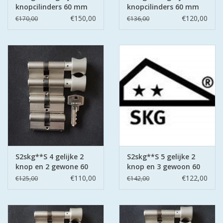
knopcilinders 60 mm
knopcilinders 60 mm
30-30
30-30
€150,00
€120,00
€170,00
€136,00
S2skg**S 4 gelijke 2
S2skg**S 5 gelijke 2
knop en 2 gewone 60
knop en 3 gewoon 60
mm 30-30
mm 30-30
€110,00
€122,00
€125,00
€142,00