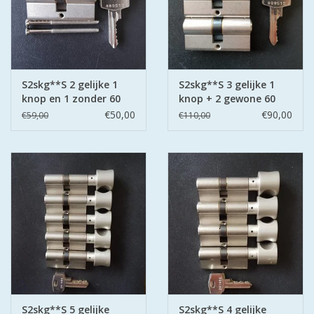
S2skg**S 2 gelijke 1
S2skg**S 3 gelijke 1
knop en 1 zonder 60
knop + 2 gewone 60
mm 30-30
mm 30-30
€50,00
€90,00
€59,00
€110,00
S2skg**S 5 gelijke
S2skg**S 4 gelijke