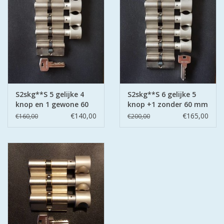
S2skg**S 5 gelijke 4
S2skg**S 6 gelijke 5
knop en 1 gewone 60
knop +1 zonder 60 mm
mm 30-30
30-30
€140,00
€165,00
€160,00
€200,00