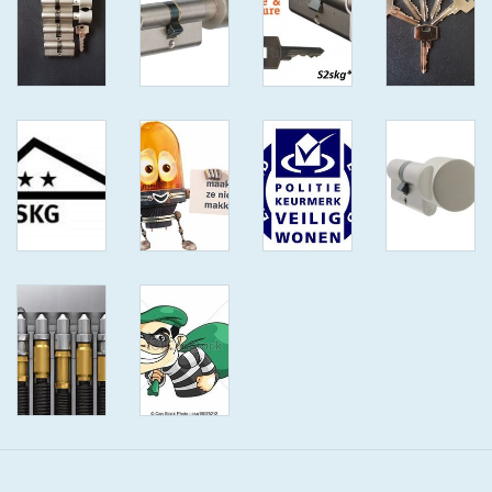
ISEO F9 ANTIKERNTREK IN
IEDERE GEWENSTE MAAT MET
GEWONE SLEUTELS MET
CERTIFICAAT SKG***
BOLD ELECTRONISCHE
CILINDERS OPEN JE SLOT MET
TELEFOON OF CLICKER WIFI
AFSTAND.
KIJK EENS ROND LEUKE
AANBIEDINGEN
DEURSCHILDEN VOOR
BUITEN
waakborden