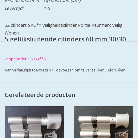
Beschikbaarheid:
Op voorraad
(487)
Levertijd:
1-5
S2 cilinders SKG** veiligheidscilinder Politie Keurmerk Veilig
Wonen.
5 gelijksluitende cilinders 60 mm 30/30
3 knopcilinders + 2 gewone cilinder
gelijksluitend.
knopcilinder
/
S2skg**S
S2 staat voor safe en secure.
Cilinders zij mat vernikkeld en worden
Aan verlanglijst toevoegen
/
Toevoegen om te vergelijken
/
Afdrukken
geleverd met 6 genummerde zaagsleutels.
Cilinders hebben boorbelemmering
Bescherm u cilinder met antiekerntrek
Gerelateerde producten
schilden SKG*** zo zorgt u voor super
veilige deuren.Met u sleutel nummer
sleutels en sloten na te bestellen'.