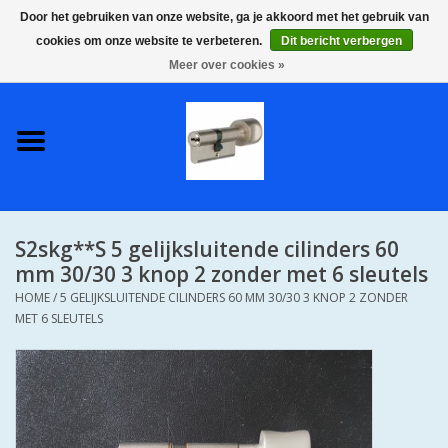
Door het gebruiken van onze website, ga je akkoord met het gebruik van
cookies om onze website te verbeteren.
Dit bericht verbergen
0 Artikelen - €0,00
Meer over cookies »
Home
S2 COMPLETE VEILIGE
GELIJKSLUITENDE
WONINGSETS 60 MM DUS 1
SLEUTEL VOOR JE HELE HUIS
S2skg**S 5 gelijksluitende cilinders 60
SKG**
mm 30/30 3 knop 2 zonder met 6 sleutels
HOME
/
5 GELIJKSLUITENDE CILINDERS 60 MM 30/30 3 KNOP 2 ZONDER
S2 CILINDER SLOTEN IN
MET 6 SLEUTELS
IEDERE GEWENSTE MAAT MET
GEWONE GENUMMERDE
SLEUTELS SKG**
S2 CILINDERSLOTEN IN IEDERE