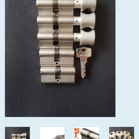
GEWENSTE MAAT MET
KEERSLEUTEL
(GAATJES)VEILIGE
GENUMMERDE SLEUTELS
SKG**
ISEO F 6 EXTRA S
ANTIKERNTREK ZWART IN
IEDERE GEWENSTE MAAT MET
GEWONE GENUMMERDE
VEILIGE SLEUTELS SKG***
ISEO F 6 EXTRA S
ANTIKERNTREK IN IEDERE
GEWENSTE MAAT MET
GEWONE SLEUTEL SKG***