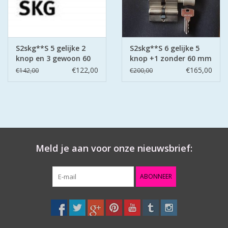
S2skg**S 5 gelijke 2
S2skg**S 6 gelijke 5
knop en 3 gewoon 60
knop +1 zonder 60 mm
mm 30-30
30-30
€122,00
€165,00
€142,00
€200,00
Meld je aan voor onze nieuwsbrief:
ABONNEER