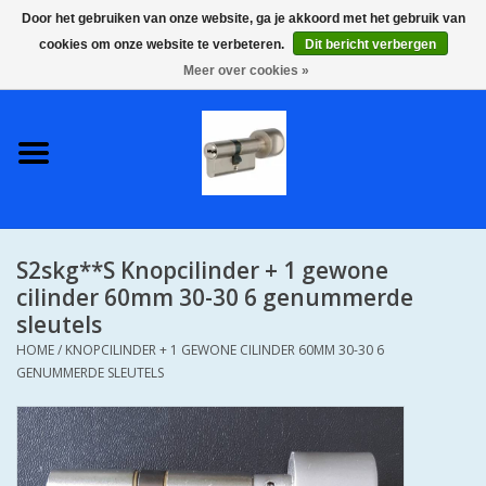
Door het gebruiken van onze website, ga je akkoord met het gebruik van
cookies om onze website te verbeteren.
Dit bericht verbergen
0 Artikelen - €0,00
Meer over cookies »
Home
S2 COMPLETE VEILIGE
GELIJKSLUITENDE
WONINGSETS 60 MM DUS 1
SLEUTEL VOOR JE HELE HUIS
S2skg**S Knopcilinder + 1 gewone
SKG**
cilinder 60mm 30-30 6 genummerde
sleutels
S2 CILINDER SLOTEN IN
HOME
/
KNOPCILINDER + 1 GEWONE CILINDER 60MM 30-30 6
IEDERE GEWENSTE MAAT MET
GENUMMERDE SLEUTELS
GEWONE GENUMMERDE
SLEUTELS SKG**
S2 CILINDERSLOTEN IN IEDERE