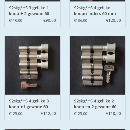
S2skg**S 3 gelijke 1
S2skg**S 4 gelijke
knop + 2 gewone 60
knopcilinders 60 mm
mm 30-30
30-30
€90,00
€120,00
€110,00
€136,00
S2skg**S 4 gelijke 3
S2skg**S 4 gelijke 2
knop +1 gewone 60
knop en 2 gewone 60
mm 30-30
mm 30-30
€112,00
€110,00
€125,00
€125,00