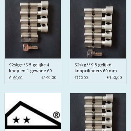
S2skg**S 5 gelijke 4
S2skg**S 5 gelijke
knop en 1 gewone 60
knopcilinders 60 mm
mm 30-30
30-30
€140,00
€150,00
€160,00
€170,00