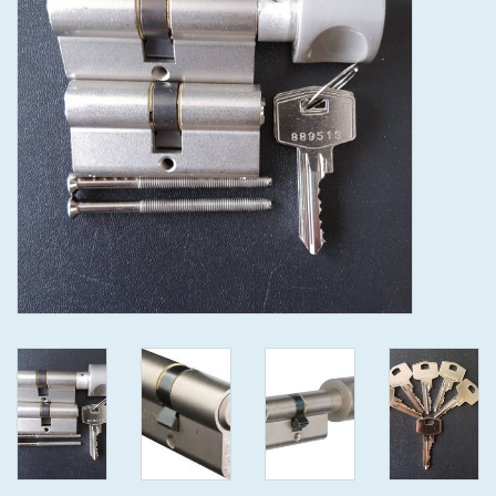
GEWENSTE MAAT MET
KEERSLEUTEL
(GAATJES)VEILIGE
GENUMMERDE SLEUTELS
SKG**
ISEO F 6 EXTRA S
ANTIKERNTREK ZWART IN
IEDERE GEWENSTE MAAT MET
GEWONE GENUMMERDE
VEILIGE SLEUTELS SKG***
ISEO F 6 EXTRA S
ANTIKERNTREK IN IEDERE
GEWENSTE MAAT MET
GEWONE SLEUTEL SKG***