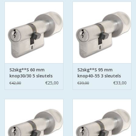
GEWENSTE MAAT MET
KEERSLEUTEL
(GAATJES)VEILIGE
GENUMMERDE SLEUTELS
SKG**
ISEO F 6 EXTRA S
ANTIKERNTREK ZWART IN
IEDERE GEWENSTE MAAT MET
S2skg**S 60 mm
S2skg**S 95 mm
GEWONE GENUMMERDE
knop30/30 5 sleutels
knop40-55 3 sleutels
€25,00
€33,00
VEILIGE SLEUTELS SKG***
€42,00
€39,00
ISEO F 6 EXTRA S
ANTIKERNTREK IN IEDERE
GEWENSTE MAAT MET
GEWONE SLEUTEL SKG***