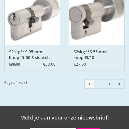
S2skg**S 95 mm
S2skg**S 55 mm
Knop45-50 3 sleutels
knop45/10
€33,00
€27,50
€39,00
Pagina 1 van 3
1
2
3
Meld je aan voor onze nieuwsbrief: