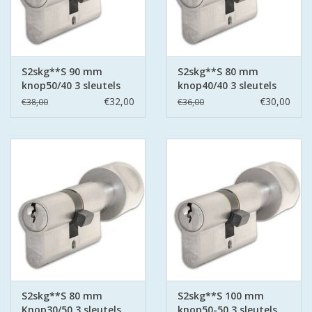
ISEO F9 ANTIKERNTREK IN
IEDERE GEWENSTE MAAT MET
GEWONE SLEUTELS MET
CERTIFICAAT SKG***
S2skg**S 90 mm
S2skg**S 80 mm
knop50/40 3 sleutels
knop40/40 3 sleutels
BOLD ELECTRONISCHE
€32,00
€30,00
€38,00
€36,00
CILINDERS OPEN JE SLOT MET
TELEFOON OF CLICKER WIFI
AFSTAND.
KIJK EENS ROND LEUKE
AANBIEDINGEN
DEURSCHILDEN VOOR
BUITEN
S2skg**S 80 mm
S2skg**S 100 mm
waakborden
Knop30/50 3 sleutels
knop50-50 3 sleutels