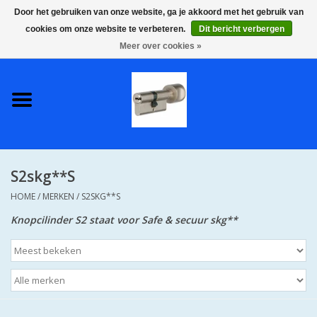
Door het gebruiken van onze website, ga je akkoord met het gebruik van
cookies om onze website te verbeteren.
Dit bericht verbergen
0 Artikelen - €0,00
Meer over cookies »
Home
S2 COMPLETE VEILIGE
GELIJKSLUITENDE
WONINGSETS 60 MM DUS 1
SLEUTEL VOOR JE HELE HUIS
S2skg**S
SKG**
HOME
/
MERKEN
/
S2SKG**S
S2 CILINDER SLOTEN IN
Knopcilinder S2 staat voor Safe & secuur skg**
IEDERE GEWENSTE MAAT MET
GEWONE GENUMMERDE
SLEUTELS SKG**
S2 CILINDERSLOTEN IN IEDERE