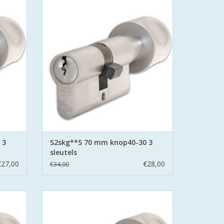
n.
Politie Keurmerk Veilig Wonen.
t boor
S2 staat voor safe en secure met boor
d stalen
belemmering aan beide zijden hard stalen
pinnen.
GEN
TOEVOEGEN AAN WINKELWAGEN
 3
S2skg**S 70 mm knop40-30 3
sleutels
€27,00
€28,00
€34,00
linder
S2 cilinders SKG**S6 veiligheidscilinder
n.
Politie Keurmerk Veilig Wonen.
t boor
S2 staat voor safe en secure met boor