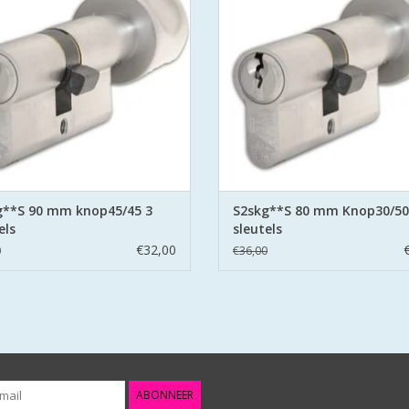
ring aan beide zijden hard stalen
belemmering aan beide zijden har
pinnen.
pinnen.
EVOEGEN AAN WINKELWAGEN
TOEVOEGEN AAN WINKELWA
g**S 90 mm knop45/45 3
S2skg**S 80 mm Knop30/50
els
sleutels
€32,00
0
€36,00
ABONNEER