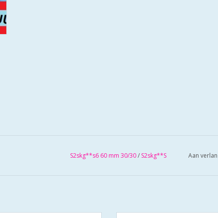
S2skg**s6 60 mm 30/30
/
S2skg**S
Aan verlan
linders SKG**S6 veiligheidscilinder
S2 cilinders SKG**S6 veiligheidsci