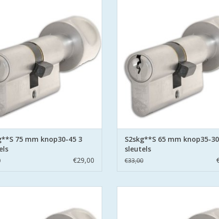
olitie Keurmerk Veilig Wonen.
Politie Keurmerk Veilig Wone
aat voor safe en secure met boor
S2 staat voor safe en secure me
ring aan beide zijden hard stalen
belemmering aan beide zijden har
pinnen.
pinnen.
EVOEGEN AAN WINKELWAGEN
TOEVOEGEN AAN WINKELWA
g**S 75 mm knop30-45 3
S2skg**S 65 mm knop35-30
els
sleutels
€29,00
0
€33,00
linders SKG**S6 veiligheidscilinder
S2 cilinders SKG**S6 veiligheidsci
olitie Keurmerk Veilig Wonen.
Politie Keurmerk Veilig Wone
aat voor safe en secure met boor
S2 staat voor safe en secure me