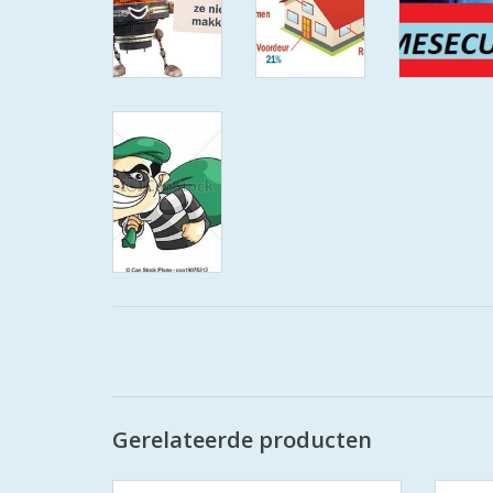
Gerelateerde producten
S2 cilinders SKG**S6 veiligheidscilinder
S2 ci