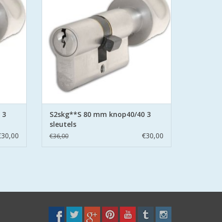
d stalen
belemmering aan beide zijden hard stalen
pinnen.
GEN
TOEVOEGEN AAN WINKELWAGEN
 3
S2skg**S 80 mm knop40/40 3
sleutels
€30,00
€30,00
€36,00