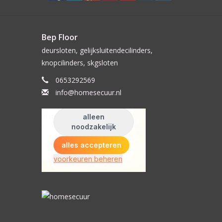
Bep Floor
deursloten, gelijksluitendecilinders,
knopcilinders, skgsloten
0653292569
info@homesecuur.nl