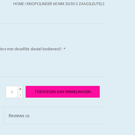
HOME
/
KNOPCILINDER 60 MM 30/30 3 ZAAGSLEUTELS
nders met dezelfde sleutel bedienen)?:
*
+
TOEVOEGEN AAN WINKELWAGEN
-
Reviews
(0)