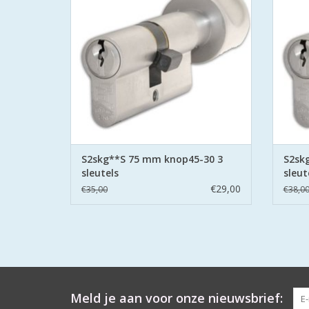
belemmering aan beide zijden hard stalen
belemme
pinnen.
TOEVOEGEN AAN WINKELWAGEN
TO
S2skg**S 75 mm knop45-30 3
S2sk
sleutels
sleut
€29,00
€35,00
€38,0
Meld je aan voor onze nieuwsbrief: