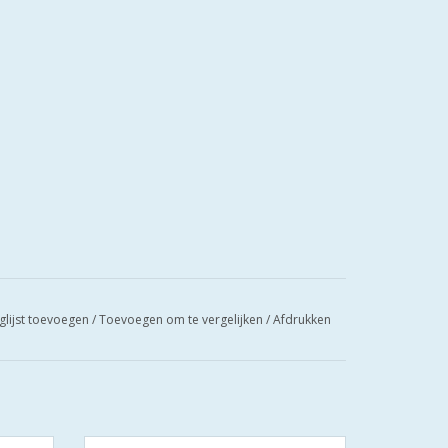
glijst toevoegen
/
Toevoegen om te vergelijken
/
Afdrukken
linder
S2 cilinders SKG**S6 veiligheidscilinder