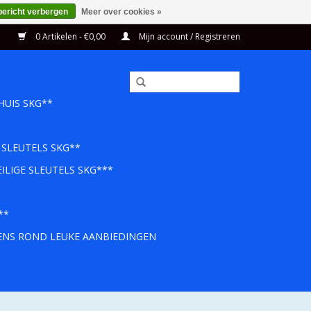
bericht verbergen
Meer over cookies »
0 Artikelen - €0,00
Mijn account / Registreren
HUIS SKG**
 SLEUTELS SKG**
ILIGE SLEUTELS SKG***
**
EENS ROND LEUKE AANBIEDINGEN