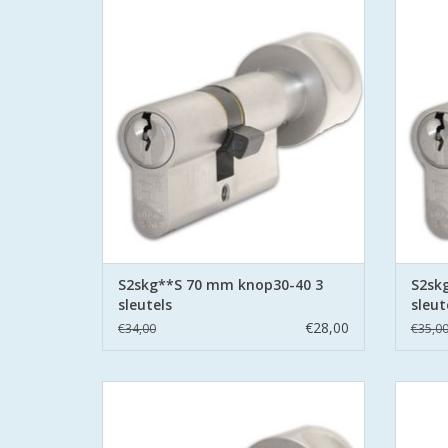
Politie Keurmerk Veilig Wonen.
P
S2 staat voor safe en secure met boor
S2 st
belemmering aan beide zijden hard stalen
belemme
pinnen.
TOEVOEGEN AAN WINKELWAGEN
TO
S2skg**S 70 mm knop30-40 3
S2sk
sleutels
sleut
€28,00
€34,00
€35,0
S2 cilinders SKG**S6 veiligheidscilinder
S2 ci
Politie Keurmerk Veilig Wonen.
P
S2 staat voor safe en secure met boor
S2 st