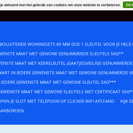
 je akkoord met het gebruik van cookies om onze website te verbeteren.
Dit 
IJKSLUITENDE WONINGSETS 60 MM DUS 1 SLEUTEL VOOR JE HELE 
GEWENSTE MAAT MET GEWONE GENUMMERDE SLEUTELS SKG**
WENSTE MAAT MET KEERSLEUTEL (GAATJES)VEILIGE GENUMMERDE
 ZWART IN IEDERE GEWENSTE MAAT MET GEWONE GENUMMERDE VE
IN IEDERE GEWENSTE MAAT MET GEWONE SLEUTEL SKG***
 GEWENSTE MAAT MET GEWONE SLEUTELS MET CERTIFICAAT SKG*
PEN JE SLOT MET TELEFOON OF CLICKER WIFI AFSTAND.
KIJK 
AKBORDEN