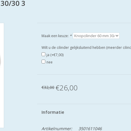
 30/30 3
Maak een keuze:
*
Wilt u de cilinder gelijksluitend hebben (meerder cili
ja (+€7,00)
nee
€26,00
€32,00
Informatie
Artikelnummer:
3501611046