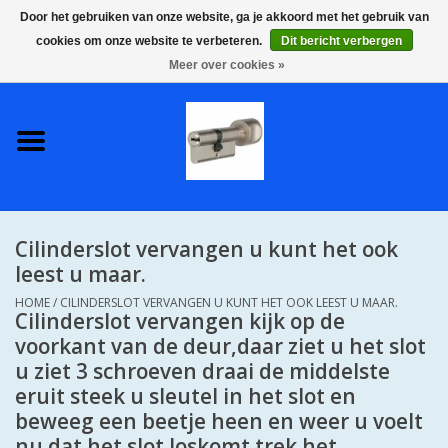
Door het gebruiken van onze website, ga je akkoord met het gebruik van
cookies om onze website te verbeteren.
Dit bericht verbergen
0 Artikelen - €0,00
Meer over cookies »
Home
S2 COMPLETE VEILIGE
GELIJKSLUITENDE
WONINGSETS 60 MM DUS 1
SLEUTEL VOOR JE HELE HUIS
Cilinderslot vervangen u kunt het ook
SKG**
leest u maar.
HOME
/
CILINDERSLOT VERVANGEN U KUNT HET OOK LEEST U MAAR.
S2 CILINDER SLOTEN IN
Cilinderslot vervangen kijk op de
IEDERE GEWENSTE MAAT MET
voorkant van de deur,daar ziet u het slot
GEWONE GENUMMERDE
u ziet 3 schroeven draai de middelste
SLEUTELS SKG**
eruit steek u sleutel in het slot en
beweeg een beetje heen en weer u voelt
S2 CILINDERSLOTEN IN IEDERE
nu dat het slot loskomt trek het