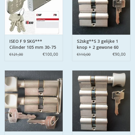
ISEO F 9 SKG***
S2skg**S 3 gelijke 1
Cilinder 105 mm 30-75
knop + 2 gewone 60
3 sleutels
mm 30-30
€100,00
€90,00
€121,00
€110,00