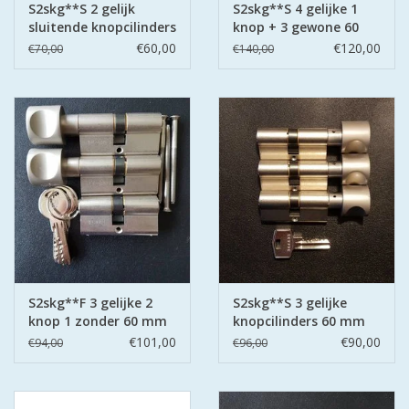
S2skg**S 2 gelijk
S2skg**S 4 gelijke 1
sluitende knopcilinders
knop + 3 gewone 60
60mm 30-30
mm 30-30
€60,00
€120,00
€70,00
€140,00
S2skg**F 3 gelijke 2
S2skg**S 3 gelijke
knop 1 zonder 60 mm
knopcilinders 60 mm
30-30
30-30
€101,00
€90,00
€94,00
€96,00