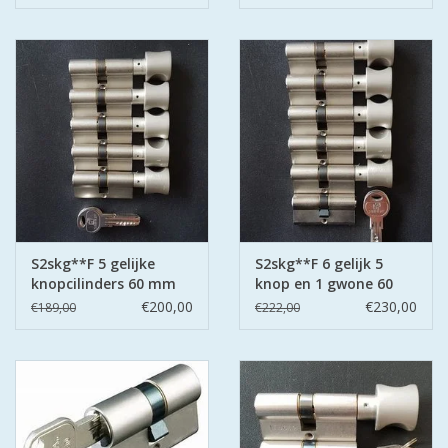
S2skg**F 5 gelijke
S2skg**F 6 gelijk 5
knopcilinders 60 mm
knop en 1 gwone 60
30-30
mm 30-30
€200,00
€230,00
€189,00
€222,00