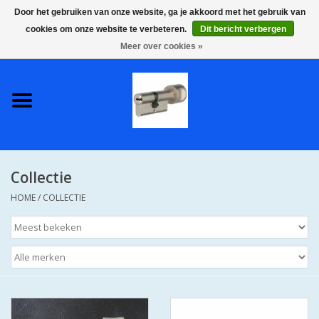
Door het gebruiken van onze website, ga je akkoord met het gebruik van
cookies om onze website te verbeteren.
Dit bericht verbergen
0 Artikelen - €0,00
Meer over cookies »
Home
S2 COMPLETE VEILIGE
GELIJKSLUITENDE
WONINGSETS 60 MM DUS 1
SLEUTEL VOOR JE HELE HUIS
Collectie
SKG**
HOME
/
COLLECTIE
S2 CILINDER SLOTEN IN
IEDERE GEWENSTE MAAT MET
GEWONE GENUMMERDE
SLEUTELS SKG**
S2 CILINDERSLOTEN IN IEDERE