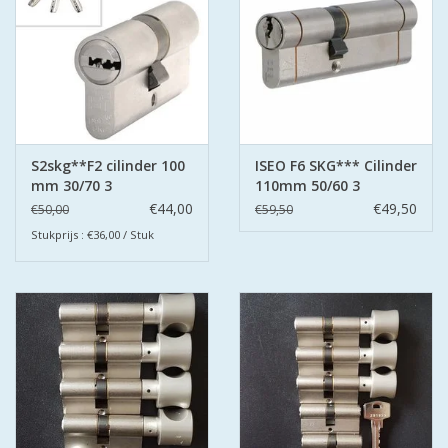
S2skg**F2 cilinder 100
ISEO F6 SKG*** Cilinder
mm 30/70 3
110mm 50/60 3
keerssleutels
sleutels
€44,00
€49,50
€50,00
€59,50
Stukprijs : €36,00 / Stuk