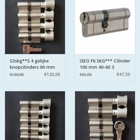
GEWENSTE MAAT MET
KEERSLEUTEL
(GAATJES)VEILIGE
GENUMMERDE SLEUTELS
SKG**
ISEO F 6 EXTRA S
S2skg**S 4 gelijke
ISEO F6 SKG*** Cilinder
ANTIKERNTREK ZWART IN
knopcilinders 60 mm
100 mm 40-60 3
IEDERE GEWENSTE MAAT MET
30/30 6 sleutels
sleutels
€120,00
€47,50
€136,00
€55,00
GEWONE GENUMMERDE
VEILIGE SLEUTELS SKG***
ISEO F 6 EXTRA S
ANTIKERNTREK IN IEDERE
GEWENSTE MAAT MET
GEWONE SLEUTEL SKG***