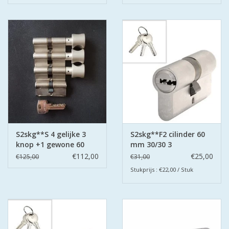
S2skg**S 4 gelijke 3
S2skg**F2 cilinder 60
knop +1 gewone 60
mm 30/30 3
mm 30-30
keersleutels
€112,00
€25,00
€125,00
€31,00
Stukprijs : €22,00 / Stuk