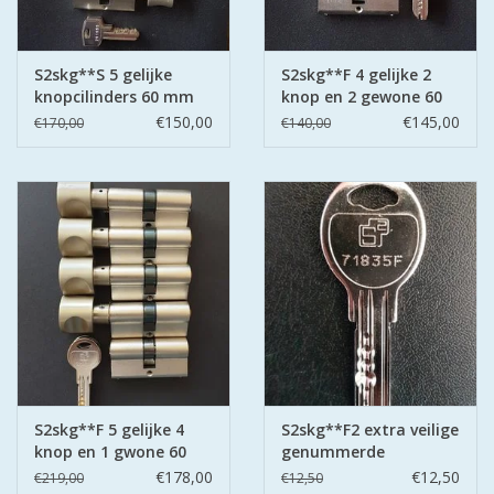
ISEO F9 ANTIKERNTREK IN
IEDERE GEWENSTE MAAT MET
GEWONE SLEUTELS MET
S2skg**S 5 gelijke
S2skg**F 4 gelijke 2
CERTIFICAAT SKG***
knopcilinders 60 mm
knop en 2 gewone 60
30-30
mm
€150,00
€145,00
€170,00
€140,00
BOLD ELECTRONISCHE
CILINDERS OPEN JE SLOT MET
TELEFOON OF CLICKER WIFI
AFSTAND.
KIJK EENS ROND LEUKE
AANBIEDINGEN
DEURSCHILDEN VOOR
BUITEN
S2skg**F 5 gelijke 4
S2skg**F2 extra veilige
knop en 1 gwone 60
genummerde
mm 30-30
keersleutels
€178,00
€12,50
€219,00
€12,50
waakborden