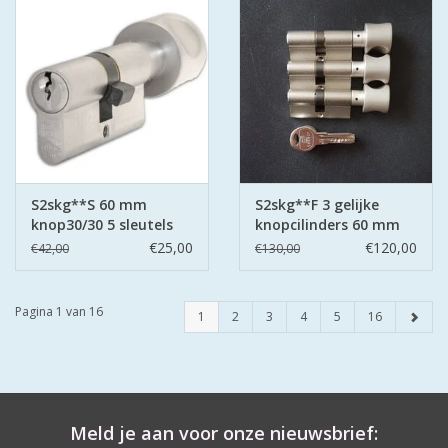
S2skg**S 60 mm
S2skg**F 3 gelijke
knop30/30 5 sleutels
knopcilinders 60 mm
30-30
€25,00
€120,00
€42,00
€130,00
Pagina 1 van 16
1
2
3
4
5
16
Meld je aan voor onze nieuwsbrief: