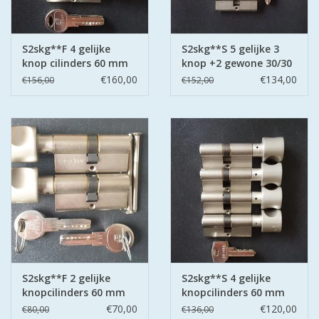
S2skg**F 4 gelijke
S2skg**S 5 gelijke 3
knop cilinders 60 mm
knop +2 gewone 30/30
30-30
6 sleutels
€160,00
€134,00
€156,00
€152,00
S2skg**F 2 gelijke
S2skg**S 4 gelijke
knopcilinders 60 mm
knopcilinders 60 mm
30-30
30-30
€70,00
€120,00
€80,00
€136,00