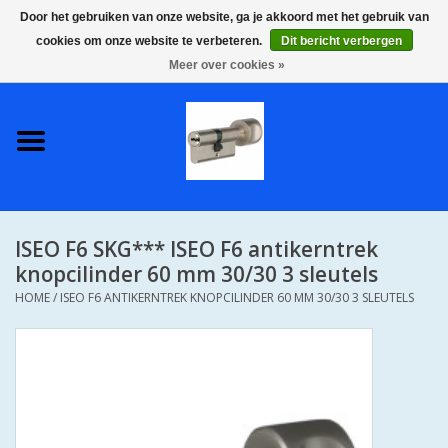
Door het gebruiken van onze website, ga je akkoord met het gebruik van
cookies om onze website te verbeteren.
Dit bericht verbergen
0 Artikelen - €0,00
Meer over cookies »
Home
S2 COMPLETE VEILIGE
GELIJKSLUITENDE
WONINGSETS 60 MM DUS 1
SLEUTEL VOOR JE HELE HUIS
ISEO F6 SKG*** ISEO F6 antikerntrek
SKG**
knopcilinder 60 mm 30/30 3 sleutels
HOME
/
ISEO F6 ANTIKERNTREK KNOPCILINDER 60 MM 30/30 3 SLEUTELS
S2 CILINDER SLOTEN IN
IEDERE GEWENSTE MAAT MET
GEWONE GENUMMERDE
SLEUTELS SKG**
S2 CILINDERSLOTEN IN IEDERE