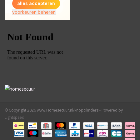
© Copyright 2026 www.Homesecuur.nl/knopcilinders - Powered by
Lightspeed