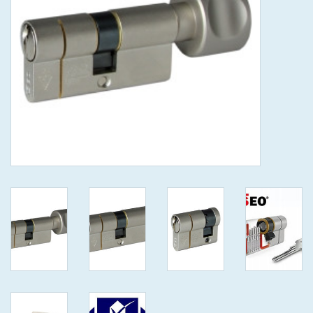
GEWENSTE MAAT MET
KEERSLEUTEL
(GAATJES)VEILIGE
GENUMMERDE SLEUTELS
SKG**
ISEO F 6 EXTRA S
ANTIKERNTREK ZWART IN
IEDERE GEWENSTE MAAT MET
GEWONE GENUMMERDE
VEILIGE SLEUTELS SKG***
ISEO F 6 EXTRA S
ANTIKERNTREK IN IEDERE
GEWENSTE MAAT MET
GEWONE SLEUTEL SKG***