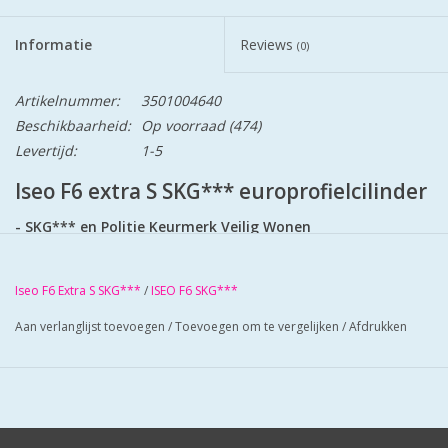
Informatie
Reviews
(0)
Artikelnummer:
3501004640
Beschikbaarheid:
Op voorraad
(474)
Levertijd:
1-5
Iseo F6 extra S SKG*** europrofielcilinder
- SKG*** en Politie Keurmerk Veilig Wonen
- standaard geleverd met 3 sleutels
- 6 pins cilinder met gehard stalen pinnen
Iseo F6 Extra S SKG***
/
ISEO F6 SKG***
- voorzien van beveiliging tegen boren en kerntrekken
- stalen brug: voorkomt breken van de cilinder
Aan verlanglijst toevoegen
/
Toevoegen om te vergelijken
/
Afdrukken
- anti-slagbeveiliging
- extra insnijding in cilinder: voorkomt breken van de
cilinder
- 30.000 verschillende sluitingen