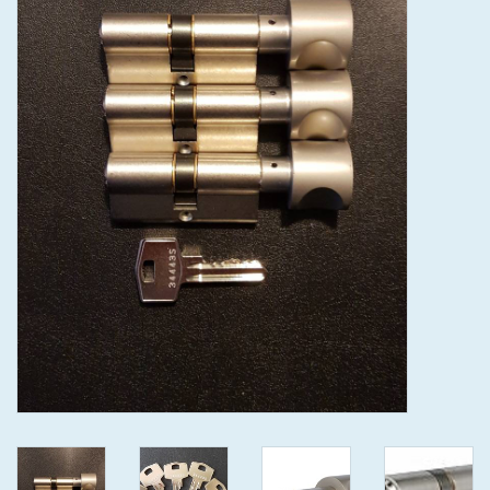
GEWENSTE MAAT MET
KEERSLEUTEL
(GAATJES)VEILIGE
GENUMMERDE SLEUTELS
SKG**
ISEO F 6 EXTRA S
ANTIKERNTREK ZWART IN
IEDERE GEWENSTE MAAT MET
GEWONE GENUMMERDE
VEILIGE SLEUTELS SKG***
ISEO F 6 EXTRA S
ANTIKERNTREK IN IEDERE
GEWENSTE MAAT MET
GEWONE SLEUTEL SKG***