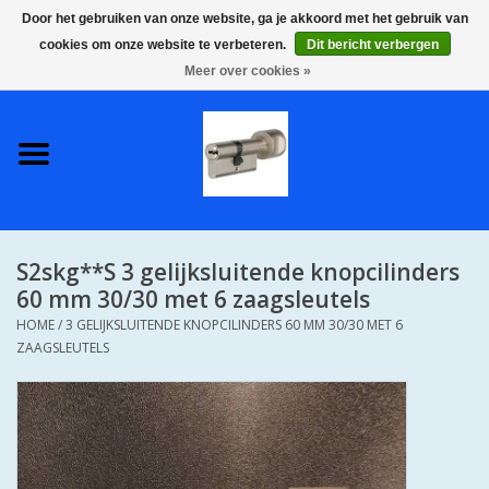
Door het gebruiken van onze website, ga je akkoord met het gebruik van
cookies om onze website te verbeteren.
Dit bericht verbergen
0 Artikelen - €0,00
Meer over cookies »
Home
S2 COMPLETE VEILIGE
GELIJKSLUITENDE
WONINGSETS 60 MM DUS 1
SLEUTEL VOOR JE HELE HUIS
S2skg**S 3 gelijksluitende knopcilinders
SKG**
60 mm 30/30 met 6 zaagsleutels
HOME
/
3 GELIJKSLUITENDE KNOPCILINDERS 60 MM 30/30 MET 6
S2 CILINDER SLOTEN IN
ZAAGSLEUTELS
IEDERE GEWENSTE MAAT MET
GEWONE GENUMMERDE
SLEUTELS SKG**
S2 CILINDERSLOTEN IN IEDERE