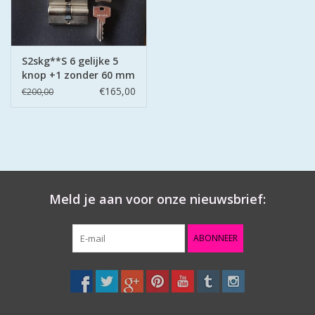
S2skg**S 6 gelijke 5
knop +1 zonder 60 mm
30-30
€165,00
€200,00
Meld je aan voor onze nieuwsbrief:
ABONNEER