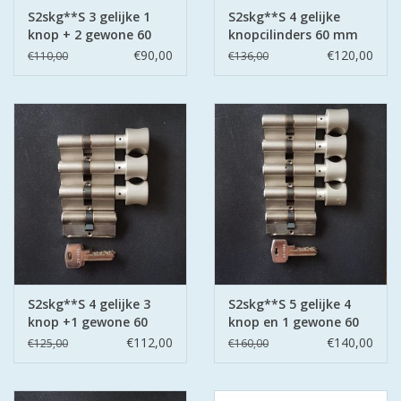
S2skg**S 3 gelijke 1
S2skg**S 4 gelijke
knop + 2 gewone 60
knopcilinders 60 mm
mm 30-30
30-30
€90,00
€120,00
€110,00
€136,00
S2skg**S 4 gelijke 3
S2skg**S 5 gelijke 4
knop +1 gewone 60
knop en 1 gewone 60
mm 30-30
mm 30-30
€112,00
€140,00
€125,00
€160,00