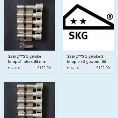
S2skg**S 5 gelijke
S2skg**S 5 gelijke 2
knopcilinders 60 mm
knop en 3 gewoon 60
30-30
mm 30-30
€150,00
€122,00
€170,00
€142,00