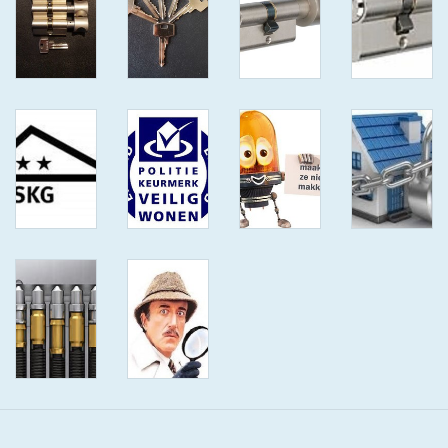
ISEO F9 ANTIKERNTREK IN
IEDERE GEWENSTE MAAT MET
GEWONE SLEUTELS MET
CERTIFICAAT SKG***
BOLD ELECTRONISCHE
CILINDERS OPEN JE SLOT MET
TELEFOON OF CLICKER WIFI
AFSTAND.
KIJK EENS ROND LEUKE
AANBIEDINGEN
DEURSCHILDEN VOOR
BUITEN
waakborden