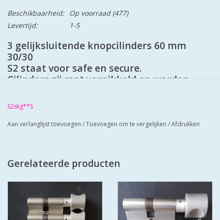
Beschikbaarheid:
Op voorraad
(477)
Levertijd:
1-5
3 gelijksluitende knopcilinders 60 mm
30/30
S2 staat voor safe en secure.
Cilinders zij mat vernikkeld en worden
geleverd met 6 zaagsleutels.
Cilinders hebben boorbelemmering.
S2skg**S
Bescherm u cilinder met antiekerntrek
schilden SKG*** zo zorgt u voor super
Aan verlanglijst toevoegen
/
Toevoegen om te vergelijken
/
Afdrukken
veilige deuren.Met u sleutel nummer
sleutels en sloten na te bestellen'.
Gerelateerde producten