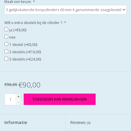
Maak een keuze:
*
Wilt u extra sleutels bij de cilinder ?:
*
ja (+€8,00)
nee
1 sleutel (+€8,00)
2 sleutels (+€16,00)
3 sleutels (+€24,00)
€90,00
€96,00
+
TOEVOEGEN AAN WINKELWAGEN
-
Informatie
Reviews
(0)