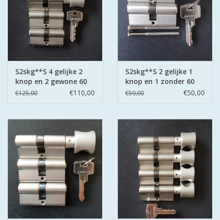
S2skg**S 4 gelijke 2
S2skg**S 2 gelijke 1
knop en 2 gewone 60
knop en 1 zonder 60
mm 30-30
mm 30-30
€110,00
€50,00
€125,00
€59,00