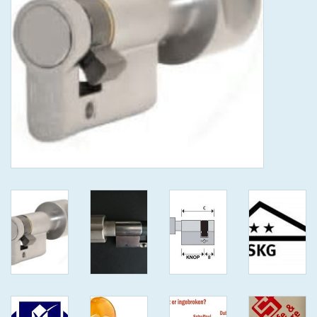
GEWENSTE MAAT MET
KEERSLEUTEL
(GAATJES)VEILIGE
GENUMMERDE SLEUTELS
SKG**
ISEO F 6 EXTRA S
ANTIKERNTREK ZWART IN
IEDERE GEWENSTE MAAT MET
GEWONE GENUMMERDE
VEILIGE SLEUTELS SKG***
ISEO F 6 EXTRA S
ANTIKERNTREK IN IEDERE
GEWENSTE MAAT MET
GEWONE SLEUTEL SKG***