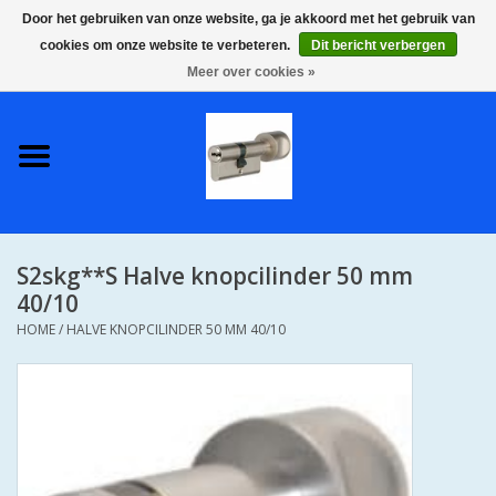
Door het gebruiken van onze website, ga je akkoord met het gebruik van
cookies om onze website te verbeteren.
Dit bericht verbergen
0 Artikelen - €0,00
Meer over cookies »
Home
S2 COMPLETE VEILIGE
GELIJKSLUITENDE
WONINGSETS 60 MM DUS 1
SLEUTEL VOOR JE HELE HUIS
S2skg**S Halve knopcilinder 50 mm
SKG**
40/10
HOME
/
HALVE KNOPCILINDER 50 MM 40/10
S2 CILINDER SLOTEN IN
IEDERE GEWENSTE MAAT MET
GEWONE GENUMMERDE
SLEUTELS SKG**
S2 CILINDERSLOTEN IN IEDERE