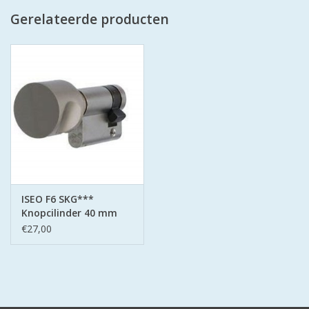
Gerelateerde producten
ISEO F6 SKG***
Knopcilinder 40 mm
knop30/10
€27,00