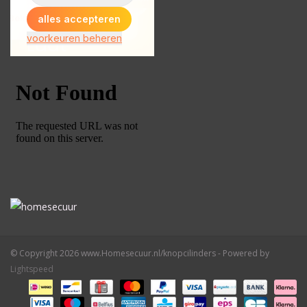
© Copyright 2026 www.Homesecuur.nl/knopcilinders - Powered by
Lightspeed