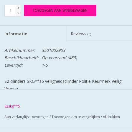
+
TOEVOEGEN AAN WINKELWAGEN
-
Informatie
Reviews
(0)
Artikelnummer:
3501002903
Beschikbaarheid:
Op voorraad
(489)
Levertijd:
1-5
S2 cilinders SKG**s6 veiligheidscilinder Politie Keurmerk Veilig
Wonen.
S2 staat voor safe en secure.
Bescherm u cilinder met antiekerntrek schilden SKG*** zo zorgt
S2skg**S
u voor super veilige deuren.
Aan verlanglijst toevoegen
/
Toevoegen om te vergelijken
/
Afdrukken
Deze cilinder is aan de buitenkant niet afsluitbaar geschikt voor
balkon-en tuindeuren.