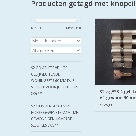
Producten getagd met knopcil
De S2 veiligheidscilind
gecertificeerd volge
Min: €
0
Max: €
150
Keurmerk Veilig 
De cilinders zijn uit
boorbeveiliging aan b
TOEVOEGEN AAN WI
S2 COMPLETE VEILIGE
GELIJKSLUITENDE
WONINGSETS 60 MM DUS 1
SLEUTEL VOOR JE HELE HUIS
S2skg**S 4 gelijk
SKG**
+1 gewone 60 m
€125,00
S2 CILINDER SLOTEN IN
IEDERE GEWENSTE MAAT MET
GEWONE GENUMMERDE
SLEUTELS SKG**