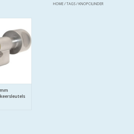
HOME
/
TAGS
/
KNOPCILINDER
ers SKG**F6
linder Politie
eilig Wonen.
afe en secure met
ring aan beide
stalen pinnen.
N WINKELWAGEN
5 mm
keersleutels