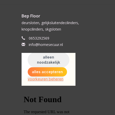
Bep Floor
deursloten, gelijksluitendecilinders,
knopcilinders, skgsloten
0653292569
info@homesecuur.nl