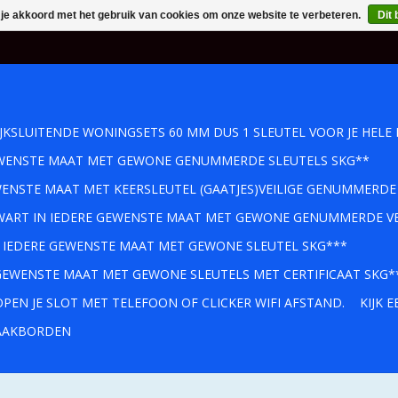
 je akkoord met het gebruik van cookies om onze website te verbeteren.
Dit 
IJKSLUITENDE WONINGSETS 60 MM DUS 1 SLEUTEL VOOR JE HELE 
GEWENSTE MAAT MET GEWONE GENUMMERDE SLEUTELS SKG**
WENSTE MAAT MET KEERSLEUTEL (GAATJES)VEILIGE GENUMMERDE
 ZWART IN IEDERE GEWENSTE MAAT MET GEWONE GENUMMERDE VE
IN IEDERE GEWENSTE MAAT MET GEWONE SLEUTEL SKG***
 GEWENSTE MAAT MET GEWONE SLEUTELS MET CERTIFICAAT SKG*
PEN JE SLOT MET TELEFOON OF CLICKER WIFI AFSTAND.
KIJK 
AKBORDEN