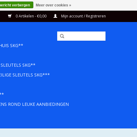
bericht verbergen
Meer over cookies »
0 Artikelen - €0,00
Mijn account / Registreren
HUIS SKG**
 SLEUTELS SKG**
ILIGE SLEUTELS SKG***
**
EENS ROND LEUKE AANBIEDINGEN