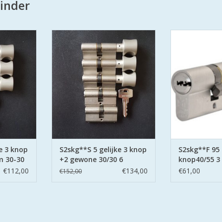
inder
ers zijn SKG
De S2 veiligheidscilinders zijn SKG
S2 cilind
ns Politie
gecertificeerd volgens Politie
veiligheidsci
Wonen®.
Keurmerk Veilig Wonen®.
Keurmerk V
gevoerd met
De cilinders zijn uitgevoerd met
S2 staat voor s
eide zijden.
boorbeveiliging aan beide zijden.
boor belemme
zijden hard 
NKELWAGEN
TOEVOEGEN AAN WINKELWAGEN
TOEVOEGEN AA
e 3 knop
S2skg**S 5 gelijke 3 knop
S2skg**F 9
m 30-30
+2 gewone 30/30 6
knop40/55 3 
sleutels
€112,00
€134,00
€61,00
€152,00