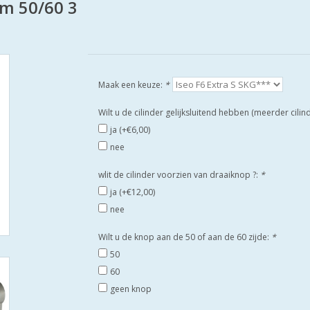
mm 50/60 3
Maak een keuze:
*
Wilt u de cilinder gelijksluitend hebben (meerder cili
ja (+€6,00)
nee
wlit de cilinder voorzien van draaiknop ?:
*
ja (+€12,00)
nee
Wilt u de knop aan de 50 of aan de 60 zijde:
*
50
60
geen knop