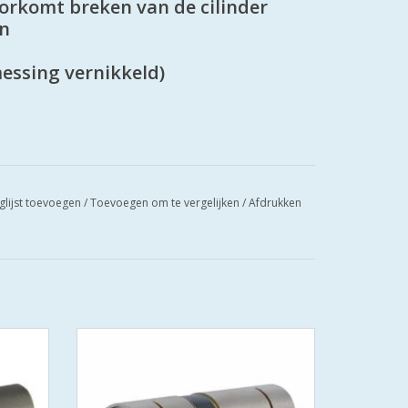
voorkomt breken van de cilinder
en
messing vernikkeld)
glijst toevoegen
/
Toevoegen om te vergelijken
/
Afdrukken
cilinder
Iseo F6 extra S SKG*** europrofielcilinder
g Wonen
- SKG*** en PolitieKeurmerk Veilig Wonen
tels
- standaard geleverd met 3 sleutels