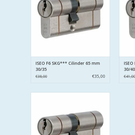
- 6 pins cilinder met gehard stalen pinnen
- 6 pin
- voorzien van beveiliging tegen boren en
- voor
kerntrekken
- stalen brug: voorkomt breken
-
TOEVOEGEN AAN WINKELWAGEN
TO
ISEO F6 SKG*** Cilinder 65 mm
ISEO 
30/35
30/40
€35,00
€38,00
€41,0
Iseo F6 extra S SKG*** europrofielcilinder
- SKG*** en PolitieKeurmerk Veilig Wonen
- standaard geleverd met 3 sleutels
- 6 pins cilinder met gehard stalen pinnen
- voorzien van beveiliging tegen boren en
kerntrekken