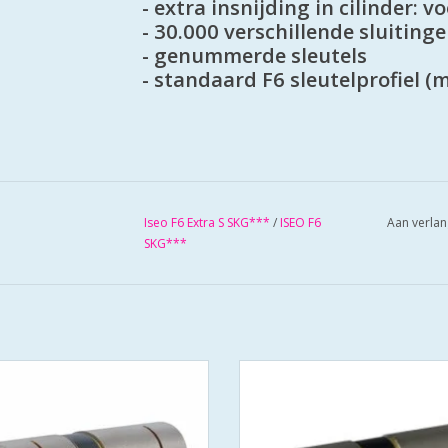
- extra insnijding in cilinder: 
- 30.000 verschillende sluiting
- genummerde sleutels
- standaard F6 sleutelprofiel (
Iseo F6 Extra S SKG***
/
ISEO F6
Aan verlan
SKG***
 extra S SKG*** europrofielcilinder
Iseo F6 extra S SKG*** europrofiel
** en PolitieKeurmerk Veilig Wonen
- SKG*** en PolitieKeurmerk Veili
tandaard geleverd met 3 sleutels
- standaard geleverd met 3 sleu