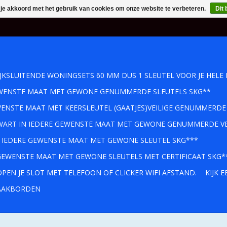
 je akkoord met het gebruik van cookies om onze website te verbeteren.
Dit 
IJKSLUITENDE WONINGSETS 60 MM DUS 1 SLEUTEL VOOR JE HELE 
GEWENSTE MAAT MET GEWONE GENUMMERDE SLEUTELS SKG**
WENSTE MAAT MET KEERSLEUTEL (GAATJES)VEILIGE GENUMMERDE
 ZWART IN IEDERE GEWENSTE MAAT MET GEWONE GENUMMERDE VE
IN IEDERE GEWENSTE MAAT MET GEWONE SLEUTEL SKG***
 GEWENSTE MAAT MET GEWONE SLEUTELS MET CERTIFICAAT SKG*
PEN JE SLOT MET TELEFOON OF CLICKER WIFI AFSTAND.
KIJK 
AKBORDEN