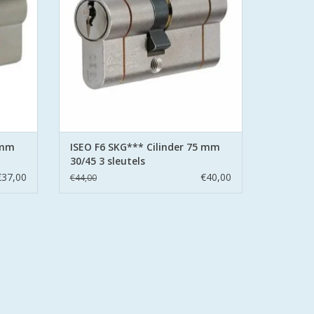
n pinnen
- 6 pins cilinder met gehard stalen pinnen
oren en
- voorzien van beveiliging tegen boren en
kerntrekken
en
- stalen brug: voorkomt breken
GEN
TOEVOEGEN AAN WINKELWAGEN
 mm
ISEO F6 SKG*** Cilinder 75 mm
30/45 3 sleutels
€37,00
€40,00
€44,00