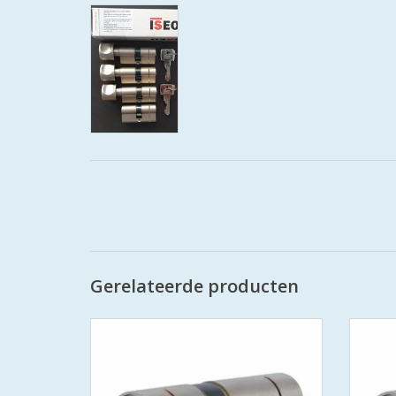
Gerelateerde producten
Iseo F6 extra S SKG*** europrofielcilinder
Iseo F6
- SKG*** en PolitieKeurmerk Veilig Wonen
- SKG*
- standaard geleverd met 3 sleutels
- s