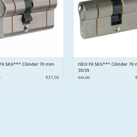
s cilinder met gehard stalen pinnen
- 6 pins cilinder met gehard stale
zien van beveiliging tegen boren en
- voorzien van beveiliging tegen b
kerntrekken
kerntrekken
 stalen brug: voorkomt breken
- stalen brug: voorkomt brek
EVOEGEN AAN WINKELWAGEN
TOEVOEGEN AAN WINKELWA
F6 SKG*** Cilinder 70 mm
ISEO F6 SKG*** Cilinder 70
35/35
€37,00
0
€41,00