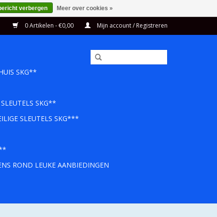
bericht verbergen
Meer over cookies »
0 Artikelen - €0,00
Mijn account / Registreren
HUIS SKG**
 SLEUTELS SKG**
ILIGE SLEUTELS SKG***
**
EENS ROND LEUKE AANBIEDINGEN