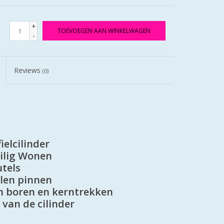
+
TOEVOEGEN AAN WINKELWAGEN
-
Reviews
(0)
ielcilinder
eilig Wonen
utels
alen pinnen
en boren en kerntrekken
 van de cilinder