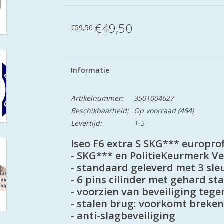
€49,50
€59,50
Informatie
Artikelnummer:
3501004627
Beschikbaarheid:
Op voorraad
(464)
Levertijd:
1-5
Iseo F6 extra S SKG*** europrof
- SKG*** en PolitieKeurmerk V
- standaard geleverd met 3 sle
- 6 pins cilinder met gehard st
- voorzien van beveiliging teg
- stalen brug: voorkomt breken
- anti-slagbeveiliging