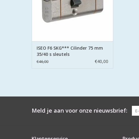
- stalen brug: voorkomt breken
TOEVOEGEN AAN WINKELWAGEN
ISEO F6 SKG*** Cilinder 75 mm
35/40 s sleutels
€40,00
€46,00
Meld je aan voor onze nieuwsbrief:
Klantenservice
Produ