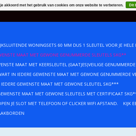
 je akkoord met het gebruik van cookies om onze website te verbeteren.
Dit 
IJKSLUITENDE WONINGSETS 60 MM DUS 1 SLEUTEL VOOR JE HELE 
GEWENSTE MAAT MET GEWONE GENUMMERDE SLEUTELS SKG**
WENSTE MAAT MET KEERSLEUTEL (GAATJES)VEILIGE GENUMMERDE
 ZWART IN IEDERE GEWENSTE MAAT MET GEWONE GENUMMERDE VE
IN IEDERE GEWENSTE MAAT MET GEWONE SLEUTEL SKG***
 GEWENSTE MAAT MET GEWONE SLEUTELS MET CERTIFICAAT SKG*
PEN JE SLOT MET TELEFOON OF CLICKER WIFI AFSTAND.
KIJK 
AKBORDEN