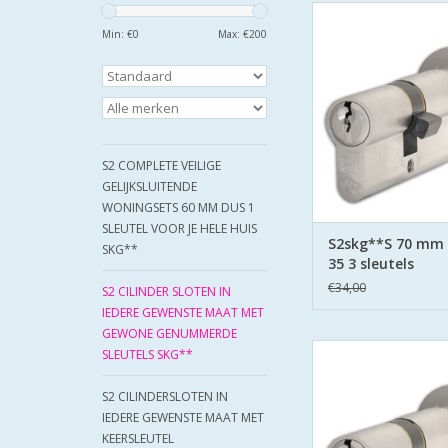
S2 cilinders SK
veiligheidscilinder
Min: €
0
Max: €
200
Keurmerk Veilig 
S2 staat voor safe en
boor belemmering 
zijden hard stalen
TOEVOEGEN AAN WI
S2 COMPLETE VEILIGE
GELIJKSLUITENDE
WONINGSETS 60 MM DUS 1
SLEUTEL VOOR JE HELE HUIS
S2skg**S 70 mm
SKG**
35 3 sleutels
€34,00
S2 CILINDER SLOTEN IN
IEDERE GEWENSTE MAAT MET
GEWONE GENUMMERDE
S2 cilinders SK
SLEUTELS SKG**
veiligheidscilinder
Keurmerk Veilig 
S2 CILINDERSLOTEN IN
S2 staat voor safe en
IEDERE GEWENSTE MAAT MET
boor belemmering 
KEERSLEUTEL