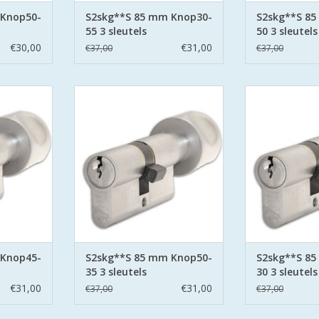
 Knop50-
S2skg**S 85 mm Knop30-
S2skg**S 8
55 3 sleutels
50 3 sleutels
€30,00
€31,00
€37,00
€37,00
G**S6
S2 cilinders SKG**S6
S2 cilind
 Politie
veiligheidscilinder Politie
veiligheidsci
Wonen.
Keurmerk Veilig Wonen.
Keurmerk V
 secure met
S2 staat voor safe en secure met
S2 staat voor s
aan beide
boor belemmering aan beide
boor belemme
 pinnen.
zijden hard stalen pinnen.
zijden hard 
NKELWAGEN
TOEVOEGEN AAN WINKELWAGEN
TOEVOEGEN AA
 Knop45-
S2skg**S 85 mm Knop50-
S2skg**S 8
35 3 sleutels
30 3 sleutels
€31,00
€31,00
€37,00
€37,00