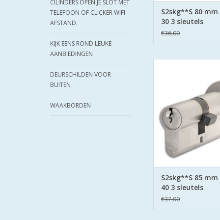
CILINDERS OPEN JE SLOT MET
S2skg**S 80 mm
TELEFOON OF CLICKER WIFI
30 3 sleutels
AFSTAND.
€36,00
KIJK EENS ROND LEUKE
AANBIEDINGEN
S2 cilinders SK
veiligheidscilinder
DEURSCHILDEN VOOR
Keurmerk Veilig 
BUITEN
S2 staat voor safe en
boor belemmering 
WAAKBORDEN
zijden hard stalen
TOEVOEGEN AAN WI
S2skg**S 85 mm
40 3 sleutels
€37,00