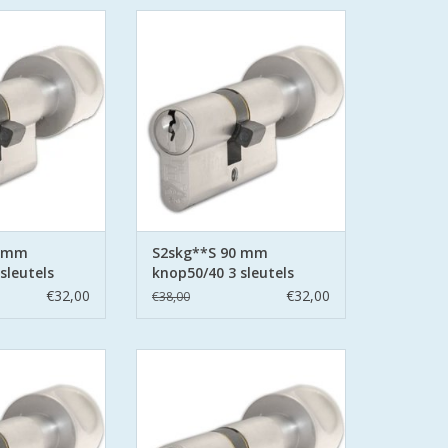
ers SKG**S6
S2 cilinders SKG**S6
linder Politie
veiligheidscilinder Politie
eilig Wonen.
Keurmerk Veilig Wonen.
afe en secure met
S2 staat voor safe en secure met
ring aan beide
boor belemmering aan beide
stalen pinnen.
zijden hard stalen pinnen.
N WINKELWAGEN
TOEVOEGEN AAN WINKELWAGEN
0 mm
S2skg**S 90 mm
sleutels
knop50/40 3 sleutels
€32,00
€32,00
€38,00
ers SKG**S6
S2 cilinders SKG**S6
linder Politie
veiligheidscilinder Politie
eilig Wonen.
Keurmerk Veilig Wonen.
afe en secure met
S2 staat voor safe en secure met
ring aan beide
boor belemmering aan beide