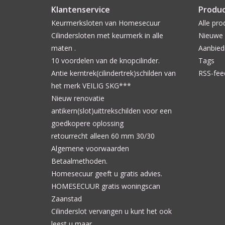
Klantenservice
Produ
Keurmerksloten van Homesecuur
Alle pro
Cilindersloten met keurmerk in alle
Nieuwe 
maten .
Aanbied
10 voordelen van de knopcilinder.
Tags
Antie kerntrek(cilindertrek)schilden van
RSS-fee
het merk VEILIG SKG***
Nieuw renovatie
antikern(slot)uittrekschilden voor een
goedkopere oplossing
retourrecht alleen 60 mm 30/30
Algemene voorwaarden
Betaalmethoden.
Homesecuur geeft u gratis advies.
HOMESECUUR gratis woningscan
Zaanstad
Cilinderslot vervangen u kunt het ook
leest u maar.