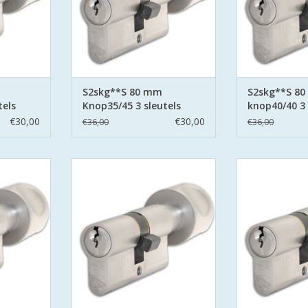
 pinnen.
zijden hard stalen pinnen.
zijden hard 
NKELWAGEN
TOEVOEGEN AAN WINKELWAGEN
TOEVOEGEN AA
S2skg**S 80 mm
S2skg**S 8
tels
Knop35/45 3 sleutels
knop40/40 3 
€30,00
€30,00
€36,00
€36,00
G**S6
S2 cilinders SKG**S6
S2 cilind
 Politie
veiligheidscilinder Politie
veiligheidsci
Wonen.
Keurmerk Veilig Wonen.
Keurmerk V
 secure met
S2 staat voor safe en secure met
S2 staat voor s
aan beide
boor belemmering aan beide
boor belemme
 pinnen.
zijden hard stalen pinnen.
zijden hard 
NKELWAGEN
TOEVOEGEN AAN WINKELWAGEN
TOEVOEGEN AA