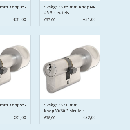
5 mm Knop35-
S2skg**S 85 mm Knop40-
45 3 sleutels
€31,00
€31,00
€37,00
ers SKG**S6
S2 cilinders SKG**S6
linder Politie
veiligheidscilinder Politie
eilig Wonen.
Keurmerk Veilig Wonen.
afe en secure met
S2 staat voor safe en secure met
ring aan beide
boor belemmering aan beide
stalen pinnen.
zijden hard stalen pinnen.
N WINKELWAGEN
TOEVOEGEN AAN WINKELWAGEN
5 mm Knop55-
S2skg**S 90 mm
knop30/60 3 sleulels
€31,00
€32,00
€38,00