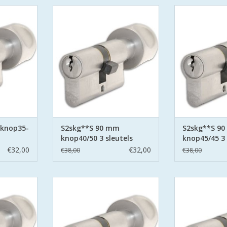
G**S6
S2 cilinders SKG**S6
S2 cilind
 Politie
veiligheidscilinder Politie
veiligheidsci
Wonen.
Keurmerk Veilig Wonen.
Keurmerk V
 secure met
S2 staat voor safe en secure met
S2 staat voor s
aan beide
boor belemmering aan beide
boor belemme
 pinnen.
zijden hard stalen pinnen.
zijden hard 
NKELWAGEN
TOEVOEGEN AAN WINKELWAGEN
TOEVOEGEN AA
 knop35-
S2skg**S 90 mm
S2skg**S 9
knop40/50 3 sleutels
knop45/45 3 
€32,00
€32,00
€38,00
€38,00
G**S6
S2 cilinders SKG**S6
S2 cilind
 Politie
veiligheidscilinder Politie
veiligheidsci
Wonen.
Keurmerk Veilig Wonen.
Keurmerk V
 secure met
S2 staat voor safe en secure met
S2 staat voor s
aan beide
boor belemmering aan beide
boor belemme