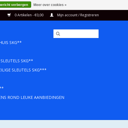
bericht verbergen
Meer over cookies »
0 Artikelen - €0,00
Mijn account / Registreren
HUIS SKG**
 SLEUTELS SKG**
ILIGE SLEUTELS SKG***
**
EENS ROND LEUKE AANBIEDINGEN