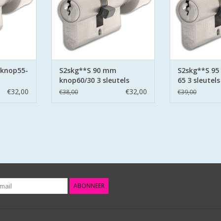
 pinnen.
zijden hard stalen pinnen.
zijden hard 
NKELWAGEN
TOEVOEGEN AAN WINKELWAGEN
TOEVOEGEN AA
 knop55-
S2skg**S 90 mm
S2skg**S 9
knop60/30 3 sleutels
65 3 sleutels
€32,00
€32,00
€38,00
€39,00
ABONNEER