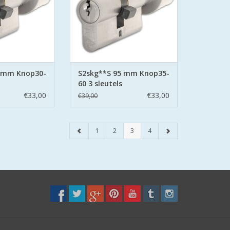
stalen pinnen.
zijden hard stalen pinnen.
N WINKELWAGEN
TOEVOEGEN AAN WINKELWAGEN
5 mm Knop30-
S2skg**S 95 mm Knop35-
60 3 sleutels
€33,00
€33,00
€39,00
1
2
3
4