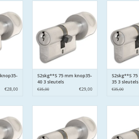
G**S6
S2 cilinders SKG**S6
S2 cilind
 Politie
veiligheidscilinder Politie
veiligheidsci
Wonen.
Keurmerk Veilig Wonen.
Keurmerk V
 secure met
S2 staat voor safe en secure met
S2 staat voor s
aan beide
boor belemmering aan beide
boor belemme
 pinnen.
zijden hard stalen pinnen.
zijden hard 
NKELWAGEN
TOEVOEGEN AAN WINKELWAGEN
TOEVOEGEN AA
 knop35-
S2skg**S 75 mm knop35-
S2skg**S 7
40 3 sleutels
35 3 sleutels
€28,00
€29,00
€35,00
€35,00
G**S6
S2 cilinders SKG**S6
S2 cilind
 Politie
veiligheidscilinder Politie
veiligheidsci
Wonen.
Keurmerk Veilig Wonen.
Keurmerk V
 secure met
S2 staat voor safe en secure met
S2 staat voor s
aan beide
boor belemmering aan beide
boor belemme