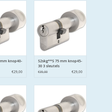
ers SKG**S6
S2 cilinders SKG**S6
linder Politie
veiligheidscilinder Politie
eilig Wonen.
Keurmerk Veilig Wonen.
afe en secure met
S2 staat voor safe en secure met
ring aan beide
boor belemmering aan beide
stalen pinnen.
zijden hard stalen pinnen.
N WINKELWAGEN
TOEVOEGEN AAN WINKELWAGEN
5 mm knop40-
S2skg**S 75 mm knop45-
30 3 sleutels
€29,00
€29,00
€35,00
ers SKG**S6
S2 cilinders SKG**S6
linder Politie
veiligheidscilinder Politie
eilig Wonen.
Keurmerk Veilig Wonen.
afe en secure met
S2 staat voor safe en secure met
ring aan beide
boor belemmering aan beide