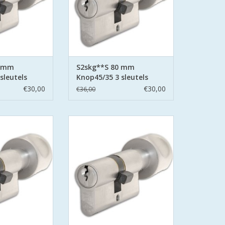
stalen pinnen.
zijden hard stalen pinnen.
N WINKELWAGEN
TOEVOEGEN AAN WINKELWAGEN
0 mm
S2skg**S 80 mm
sleutels
Knop45/35 3 sleutels
€30,00
€30,00
€36,00
ers SKG**S6
S2 cilinders SKG**S6
linder Politie
veiligheidscilinder Politie
eilig Wonen.
Keurmerk Veilig Wonen.
afe en secure met
S2 staat voor safe en secure met
ring aan beide
boor belemmering aan beide
stalen pinnen.
zijden hard stalen pinnen.
N WINKELWAGEN
TOEVOEGEN AAN WINKELWAGEN