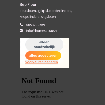
Bep Floor
deursloten, gelijksluitendecilinders,
knopcilinders, skgsloten
0653292569
info@homesecuur.nl