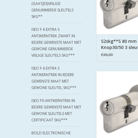
zijden hard stalen
(GAATJES)VEILIGE
GENUMMERDE SLEUTELS
TOEVOEGEN AAN WI
SKG**
ISEO F 6 EXTRA S
ANTIKERNTREK ZWART IN
S2skg**S 80 mm
IEDERE GEWENSTE MAAT MET
Knop30/50 3 sleu
GEWONE GENUMMERDE
€36,00
VEILIGE SLEUTELS SKG***
ISEO F 6 EXTRA S
S2 cilinders SK
ANTIKERNTREK IN IEDERE
veiligheidscilinder
GEWENSTE MAAT MET
Keurmerk Veilig 
GEWONE SLEUTEL SKG***
S2 staat voor safe en
boor belemmering 
ISEO F9 ANTIKERNTREK IN
zijden hard stalen
IEDERE GEWENSTE MAAT MET
GEWONE SLEUTELS MET
TOEVOEGEN AAN WI
CERTIFICAAT SKG***
BOLD ELECTRONISCHE