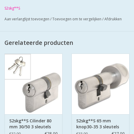
geleverd met 3 sleutels. Cilinders hebben
S2skg**S
boorbelemmering.
Bescherm u cilinder met antikerntrek
Aan verlanglijst toevoegen
/
Toevoegen om te vergelijken
/
Afdrukken
schilden SKG*** zo zorgt u voor super
veilige deuren.
Gerelateerde producten
S2skg**S Cilinder 80
S2skg**S 65 mm
mm 30/50 3 sleutels
knop30-35 3 sleutels
€28,00
€27,00
€32,00
€33,00