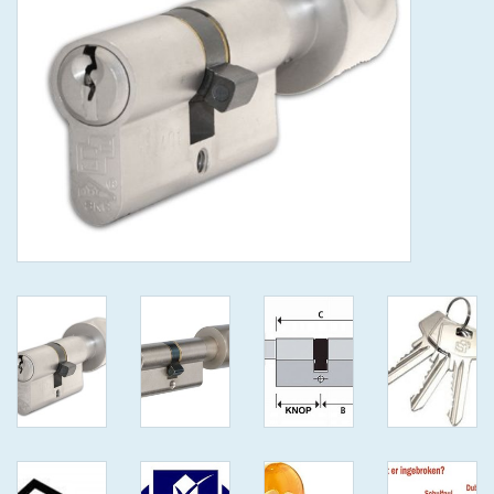
GEWENSTE MAAT MET
KEERSLEUTEL
(GAATJES)VEILIGE
GENUMMERDE SLEUTELS
SKG**
ISEO F 6 EXTRA S
ANTIKERNTREK ZWART IN
IEDERE GEWENSTE MAAT MET
GEWONE GENUMMERDE
VEILIGE SLEUTELS SKG***
ISEO F 6 EXTRA S
ANTIKERNTREK IN IEDERE
GEWENSTE MAAT MET
GEWONE SLEUTEL SKG***