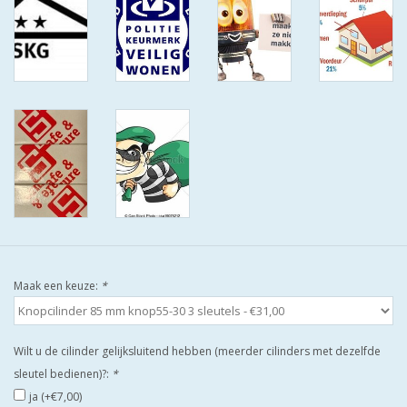
ISEO F9 ANTIKERNTREK IN
IEDERE GEWENSTE MAAT MET
GEWONE SLEUTELS MET
CERTIFICAAT SKG***
BOLD ELECTRONISCHE
CILINDERS OPEN JE SLOT MET
TELEFOON OF CLICKER WIFI
AFSTAND.
KIJK EENS ROND LEUKE
AANBIEDINGEN
Maak een keuze:
*
DEURSCHILDEN VOOR
BUITEN
Wilt u de cilinder gelijksluitend hebben (meerder cilinders met dezelfde
sleutel bedienen)?:
*
waakborden
ja (+€7,00)