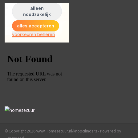
© Copyright 2026 www.Homesecuur.nl/knopcilinders - Powered by