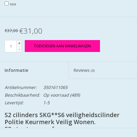
nee
€31,00
€37,00
+
TOEVOEGEN AAN WINKELWAGEN
-
Informatie
Reviews
(0)
Artikelnummer:
3501611065
Beschikbaarheid:
Op voorraad
(489)
Levertijd:
1-5
S2 cilinders SKG**S6 veiligheidscilinder
Politie Keurmerk Veilig Wonen.
S2 staat voor safe en secure.
Cilinder is mat vernikkeld en worden