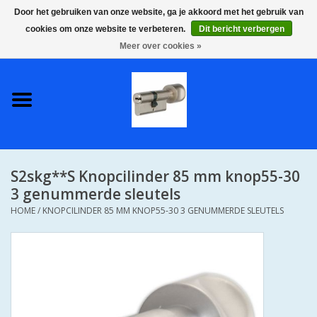
Door het gebruiken van onze website, ga je akkoord met het gebruik van
cookies om onze website te verbeteren.
Dit bericht verbergen
0 Artikelen - €0,00
Meer over cookies »
Home
S2 COMPLETE VEILIGE
GELIJKSLUITENDE
WONINGSETS 60 MM DUS 1
SLEUTEL VOOR JE HELE HUIS
S2skg**S Knopcilinder 85 mm knop55-30
SKG**
3 genummerde sleutels
HOME
/
KNOPCILINDER 85 MM KNOP55-30 3 GENUMMERDE SLEUTELS
S2 CILINDER SLOTEN IN
IEDERE GEWENSTE MAAT MET
GEWONE GENUMMERDE
SLEUTELS SKG**
S2 CILINDERSLOTEN IN IEDERE