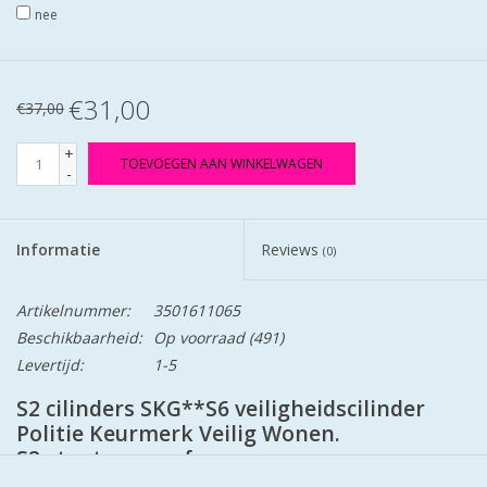
nee
€31,00
€37,00
+
TOEVOEGEN AAN WINKELWAGEN
-
Informatie
Reviews
(0)
Artikelnummer:
3501611065
Beschikbaarheid:
Op voorraad
(491)
Levertijd:
1-5
S2 cilinders SKG**S6 veiligheidscilinder
Politie Keurmerk Veilig Wonen.
S2 staat voor safe en secure.
Cilinder is mat vernikkeld en worden