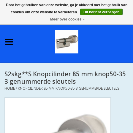
Door het gebruiken van onze website, ga je akkoord met het gebruik van
cookies om onze website te verbeteren.
Dit bericht verbergen
0 Artikelen - €0,00
Meer over cookies »
Home
S2 COMPLETE VEILIGE
GELIJKSLUITENDE
WONINGSETS 60 MM DUS 1
SLEUTEL VOOR JE HELE HUIS
S2skg**S Knopcilinder 85 mm knop50-35
SKG**
3 genummerde sleutels
HOME
/
KNOPCILINDER 85 MM KNOP50-35 3 GENUMMERDE SLEUTELS
S2 CILINDER SLOTEN IN
IEDERE GEWENSTE MAAT MET
GEWONE GENUMMERDE
SLEUTELS SKG**
S2 CILINDERSLOTEN IN IEDERE