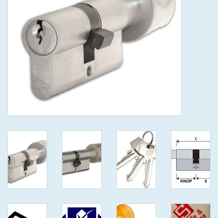
GEWENSTE MAAT MET
KEERSLEUTEL
(GAATJES)VEILIGE
GENUMMERDE SLEUTELS
SKG**
ISEO F 6 EXTRA S
ANTIKERNTREK ZWART IN
IEDERE GEWENSTE MAAT MET
GEWONE GENUMMERDE
VEILIGE SLEUTELS SKG***
ISEO F 6 EXTRA S
ANTIKERNTREK IN IEDERE
GEWENSTE MAAT MET
GEWONE SLEUTEL SKG***