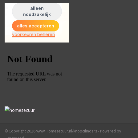
© Copyright 2026 www.Homesecuur.nl/knopcilinders - Powered by