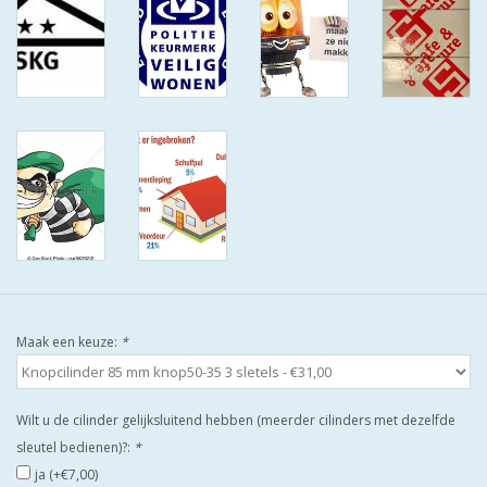
ISEO F9 ANTIKERNTREK IN
IEDERE GEWENSTE MAAT MET
GEWONE SLEUTELS MET
CERTIFICAAT SKG***
BOLD ELECTRONISCHE
CILINDERS OPEN JE SLOT MET
TELEFOON OF CLICKER WIFI
AFSTAND.
KIJK EENS ROND LEUKE
AANBIEDINGEN
Maak een keuze:
*
DEURSCHILDEN VOOR
BUITEN
Wilt u de cilinder gelijksluitend hebben (meerder cilinders met dezelfde
sleutel bedienen)?:
*
waakborden
ja (+€7,00)