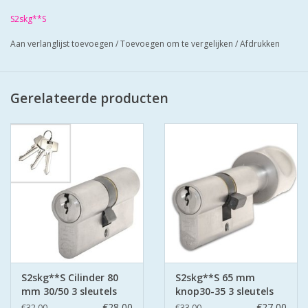
geleverd met 3 sleutels. Cilinders hebben
S2skg**S
boorbelemmering.
Bescherm u cilinder met antikerntrek
Aan verlanglijst toevoegen
/
Toevoegen om te vergelijken
/
Afdrukken
schilden SKG*** zo zorgt u voor super
veilige deuren.
Gerelateerde producten
S2skg**S Cilinder 80
S2skg**S 65 mm
mm 30/50 3 sleutels
knop30-35 3 sleutels
€28,00
€27,00
€32,00
€33,00