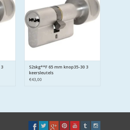
d stalen
belemmering aan beide zijden hard stalen
pinnen.
GEN
TOEVOEGEN AAN WINKELWAGEN
 3
S2skg**F 65 mm knop35-30 3
keersleutels
€43,00