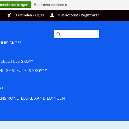
bericht verbergen
Meer over cookies »
0 Artikelen - €0,00
Mijn account / Registreren
HUIS SKG**
 SLEUTELS SKG**
ILIGE SLEUTELS SKG***
**
EENS ROND LEUKE AANBIEDINGEN