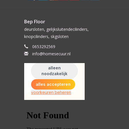
Bep Floor
deursloten, gelijksluitendecilinders,
knopcilinders, skgsloten
0653292569
info@homesecuur.nl