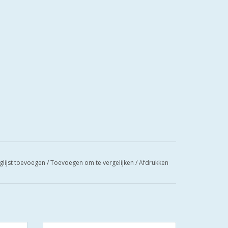
glijst toevoegen
/
Toevoegen om te vergelijken
/
Afdrukken
linder
S2 cilinders SKG**F6 veiligheidscilinder