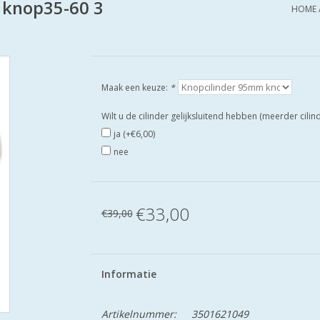
 knop35-60 3
HOME
Maak een keuze:
*
Wilt u de cilinder gelijksluitend hebben (meerder cili
ja (+€6,00)
nee
€33,00
€39,00
Informatie
Artikelnummer:
3501621049