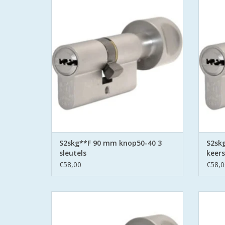
Politie Keurmerk Veilig Wonen.
P
S2 staat voor safe en secure met boor
S2 st
belemmering aan beide zijden hard stalen
belemme
pinnen.
TOEVOEGEN AAN WINKELWAGEN
TO
S2skg**F 90 mm knop50-40 3
S2sk
sleutels
keers
€58,00
€58,0
Een deurslot of een cilinderslot van
S2 ci
homescuur voor een veilig huis,ook
P
knopcilinders
S2 st