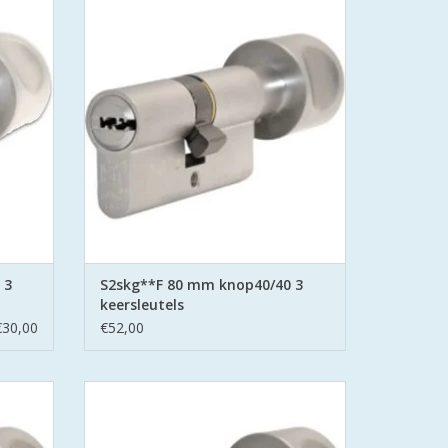
n.
Politie Keurmerk Veilig Wonen.
t boor
S2 staat voor safe en secure met boor
d stalen
belemmering aan beide zijden hard stalen
pinnen.
GEN
TOEVOEGEN AAN WINKELWAGEN
 3
S2skg**F 80 mm knop40/40 3
keersleutels
€30,00
€52,00
linder
S2 cilinders SKG**S6 veiligheidscilinder
n.
Politie Keurmerk Veilig Wonen.
t boor
S2 staat voor safe en secure met boor