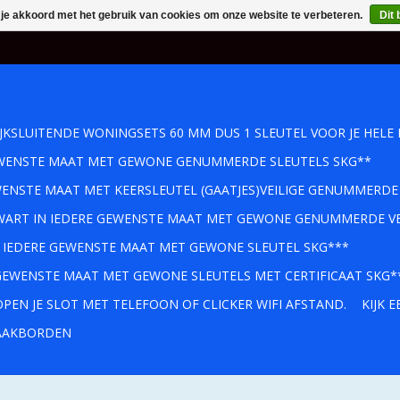
 je akkoord met het gebruik van cookies om onze website te verbeteren.
Dit 
IJKSLUITENDE WONINGSETS 60 MM DUS 1 SLEUTEL VOOR JE HELE 
GEWENSTE MAAT MET GEWONE GENUMMERDE SLEUTELS SKG**
WENSTE MAAT MET KEERSLEUTEL (GAATJES)VEILIGE GENUMMERDE
 ZWART IN IEDERE GEWENSTE MAAT MET GEWONE GENUMMERDE VE
IN IEDERE GEWENSTE MAAT MET GEWONE SLEUTEL SKG***
 GEWENSTE MAAT MET GEWONE SLEUTELS MET CERTIFICAAT SKG*
PEN JE SLOT MET TELEFOON OF CLICKER WIFI AFSTAND.
KIJK 
AKBORDEN