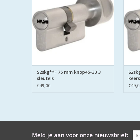
met putsleutels en skgcilindersloten met
belemme
het Politie Keurmerk Veilig Wonen.
TOEVOEGEN AAN WINKELWAGEN
TO
S2skg**F 75 mm knop45-30 3
S2sk
sleutels
keers
€49,00
€49,0
Meld je aan voor onze nieuwsbrief: