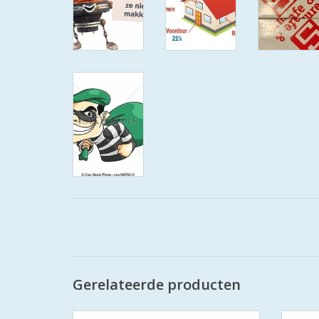
Gerelateerde producten
S2 cilinders SKG**F6 veiligheidscilinder
S2 ci