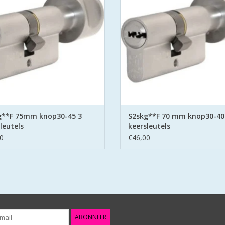
ring aan beide zijden hard stalen
belemmering aan beide zijden har
pinnen.
pinnen.
EVOEGEN AAN WINKELWAGEN
TOEVOEGEN AAN WINKELWA
g**F 75mm knop30-45 3
S2skg**F 70 mm knop30-40
leutels
keersleutels
0
€46,00
ABONNEER