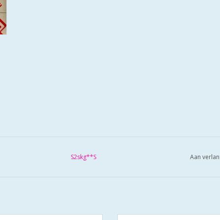
S2skg**S
Aan verlan
linders SKG**F6 veiligheidscilinder
S2 cilinders SKG**S6 veiligheidsci