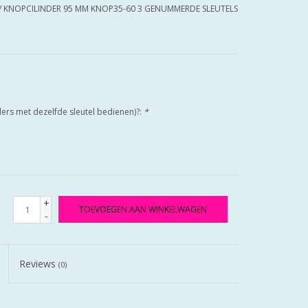
/
KNOPCILINDER 95 MM KNOP35-60 3 GENUMMERDE SLEUTELS
nders met dezelfde sleutel bedienen)?:
*
+
TOEVOEGEN AAN WINKELWAGEN
-
Reviews
(0)