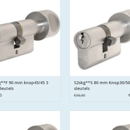
olitie Keurmerk Veilig Wonen.
Politie Keurmerk Veilig Wone
aat voor safe en secure met boor
S2 staat voor safe en secure me
ring aan beide zijden hard stalen
belemmering aan beide zijden har
pinnen.
pinnen.
EVOEGEN AAN WINKELWAGEN
TOEVOEGEN AAN WINKELWA
g**F 90 mm knop45/45 3
S2skg**S 80 mm Knop30/50
leutels
sleutels
0
€36,00
linders SKG**F6 veiligheidscilinder
S2 cilinders SKG**S6 veiligheidsci
olitie Keurmerk Veilig Wonen.
Politie Keurmerk Veilig Wone
aat voor safe en secure met boor
S2 staat voor safe en secure me