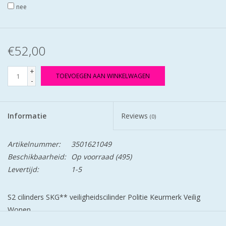
nee
€52,00
+
TOEVOEGEN AAN WINKELWAGEN
-
Informatie
Reviews
(0)
Artikelnummer:
3501621049
Beschikbaarheid:
Op voorraad
(495)
Levertijd:
1-5
S2 cilinders SKG** veiligheidscilinder Politie Keurmerk Veilig
Wonen.
S2 staat voor safe en secure.