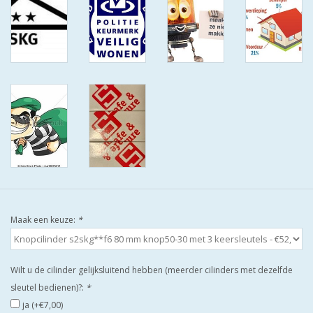
ISEO F9 ANTIKERNTREK IN
IEDERE GEWENSTE MAAT MET
GEWONE SLEUTELS MET
CERTIFICAAT SKG***
BOLD ELECTRONISCHE
CILINDERS OPEN JE SLOT MET
TELEFOON OF CLICKER WIFI
AFSTAND.
KIJK EENS ROND LEUKE
AANBIEDINGEN
Maak een keuze:
*
DEURSCHILDEN VOOR
BUITEN
Wilt u de cilinder gelijksluitend hebben (meerder cilinders met dezelfde
sleutel bedienen)?:
*
waakborden
ja (+€7,00)