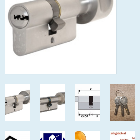
GEWENSTE MAAT MET
KEERSLEUTEL
(GAATJES)VEILIGE
GENUMMERDE SLEUTELS
SKG**
ISEO F 6 EXTRA S
ANTIKERNTREK ZWART IN
IEDERE GEWENSTE MAAT MET
GEWONE GENUMMERDE
VEILIGE SLEUTELS SKG***
ISEO F 6 EXTRA S
ANTIKERNTREK IN IEDERE
GEWENSTE MAAT MET
GEWONE SLEUTEL SKG***