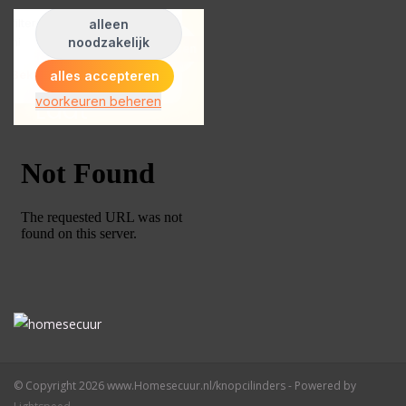
© Copyright 2026 www.Homesecuur.nl/knopcilinders - Powered by