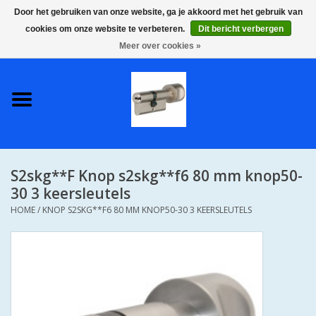
Door het gebruiken van onze website, ga je akkoord met het gebruik van
cookies om onze website te verbeteren.
Dit bericht verbergen
0 Artikelen - €0,00
Meer over cookies »
Home
S2 COMPLETE VEILIGE
GELIJKSLUITENDE
WONINGSETS 60 MM DUS 1
SLEUTEL VOOR JE HELE HUIS
S2skg**F Knop s2skg**f6 80 mm knop50-
SKG**
30 3 keersleutels
HOME
/
KNOP S2SKG**F6 80 MM KNOP50-30 3 KEERSLEUTELS
S2 CILINDER SLOTEN IN
IEDERE GEWENSTE MAAT MET
GEWONE GENUMMERDE
SLEUTELS SKG**
S2 CILINDERSLOTEN IN IEDERE