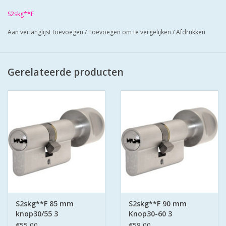
Cilinders zij mat vernikkeld en worden geleverd met 3 putsleutels
S2skg**F
Cilinders hebben boorbelemmering-antielockpikken-antie
Aan verlanglijst toevoegen
/
Toevoegen om te vergelijken
/
Afdrukken
klopsleutel.
Bescherm u cilinder met antiekerntrek schilden SKG*** zo zorgt
u voor super veilige deuren.
Gerelateerde producten
S2skg**F 85 mm
S2skg**F 90 mm
knop30/55 3
Knop30-60 3
keersleutels
keersleutels
€55,00
€58,00