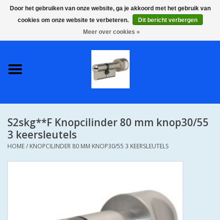
Door het gebruiken van onze website, ga je akkoord met het gebruik van
cookies om onze website te verbeteren.
Dit bericht verbergen
0 Artikelen - €0,00
Meer over cookies »
Home
S2 COMPLETE VEILIGE
GELIJKSLUITENDE
WONINGSETS 60 MM DUS 1
SLEUTEL VOOR JE HELE HUIS
S2skg**F Knopcilinder 80 mm knop30/55
SKG**
3 keersleutels
HOME
/
KNOPCILINDER 80 MM KNOP30/55 3 KEERSLEUTELS
S2 CILINDER SLOTEN IN
IEDERE GEWENSTE MAAT MET
GEWONE GENUMMERDE
SLEUTELS SKG**
S2 CILINDERSLOTEN IN IEDERE