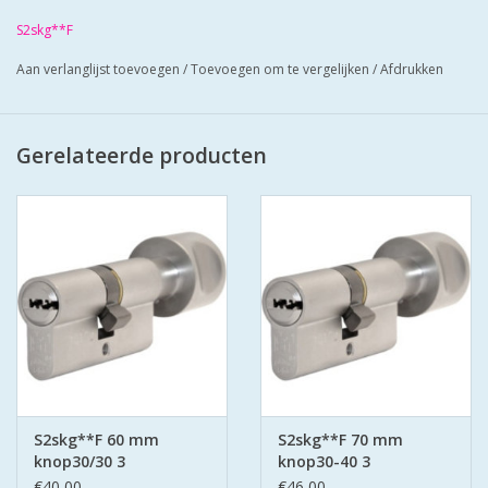
Cilinders zij mat vernikkeld en worden geleverd met 3 putsleutels
S2skg**F
Cilinders hebben boorbelemmering-antielockpikken-antie
Aan verlanglijst toevoegen
/
Toevoegen om te vergelijken
/
Afdrukken
klopsleutel.
Bescherm u cilinder met antiekerntrek schilden SKG*** zo zorgt
u voor super veilige deuren.
Gerelateerde producten
S2skg**F 60 mm
S2skg**F 70 mm
knop30/30 3
knop30-40 3
keersleutels
keersleutels
€40,00
€46,00