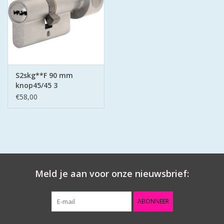
S2skg**F 90 mm
knop45/45 3
keersleutels
€58,00
Meld je aan voor onze nieuwsbrief:
ABONNEER