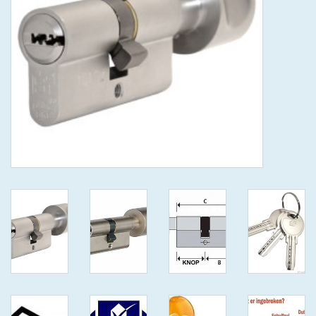
GEWENSTE MAAT MET
KEERSLEUTEL
(GAATJES)VEILIGE
GENUMMERDE SLEUTELS
SKG**
ISEO F 6 EXTRA S
ANTIKERNTREK ZWART IN
IEDERE GEWENSTE MAAT MET
GEWONE GENUMMERDE
VEILIGE SLEUTELS SKG***
ISEO F 6 EXTRA S
ANTIKERNTREK IN IEDERE
GEWENSTE MAAT MET
GEWONE SLEUTEL SKG***