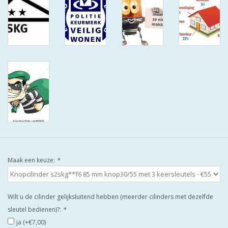
ISEO F9 ANTIKERNTREK IN
IEDERE GEWENSTE MAAT MET
GEWONE SLEUTELS MET
CERTIFICAAT SKG***
BOLD ELECTRONISCHE
CILINDERS OPEN JE SLOT MET
TELEFOON OF CLICKER WIFI
AFSTAND.
KIJK EENS ROND LEUKE
AANBIEDINGEN
Maak een keuze:
*
DEURSCHILDEN VOOR
BUITEN
Wilt u de cilinder gelijksluitend hebben (meerder cilinders met dezelfde
sleutel bedienen)?:
*
waakborden
ja (+€7,00)