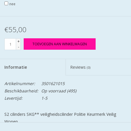
nee
€55,00
+
TOEVOEGEN AAN WINKELWAGEN
-
Informatie
Reviews
(0)
Artikelnummer:
3501621015
Beschikbaarheid:
Op voorraad
(495)
Levertijd:
1-5
S2 cilinders SKG** veiligheidscilinder Politie Keurmerk Veilig
Wonen.
S2 staat voor safe en secure.