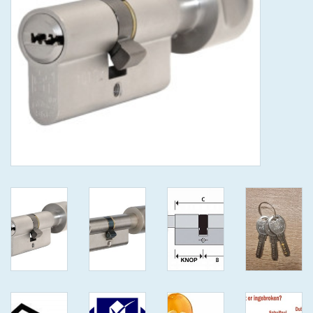
GEWENSTE MAAT MET
KEERSLEUTEL
(GAATJES)VEILIGE
GENUMMERDE SLEUTELS
SKG**
ISEO F 6 EXTRA S
ANTIKERNTREK ZWART IN
IEDERE GEWENSTE MAAT MET
GEWONE GENUMMERDE
VEILIGE SLEUTELS SKG***
ISEO F 6 EXTRA S
ANTIKERNTREK IN IEDERE
GEWENSTE MAAT MET
GEWONE SLEUTEL SKG***