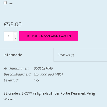
nee
€58,00
+
TOEVOEGEN AAN WINKELWAGEN
-
Informatie
Reviews
(0)
Artikelnummer:
3501621049
Beschikbaarheid:
Op voorraad
(495)
Levertijd:
1-5
S2 cilinders SKG** veiligheidscilinder Politie Keurmerk Veilig
Wonen.
S2 staat voor safe en secure.