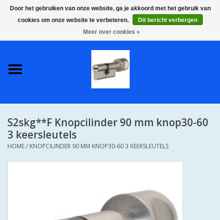
Door het gebruiken van onze website, ga je akkoord met het gebruik van
cookies om onze website te verbeteren.
Dit bericht verbergen
0 Artikelen - €0,00
Meer over cookies »
Home
S2 COMPLETE VEILIGE
GELIJKSLUITENDE
WONINGSETS 60 MM DUS 1
SLEUTEL VOOR JE HELE HUIS
S2skg**F Knopcilinder 90 mm knop30-60
SKG**
3 keersleutels
HOME
/
KNOPCILINDER 90 MM KNOP30-60 3 KEERSLEUTELS
S2 CILINDER SLOTEN IN
IEDERE GEWENSTE MAAT MET
GEWONE GENUMMERDE
SLEUTELS SKG**
S2 CILINDERSLOTEN IN IEDERE