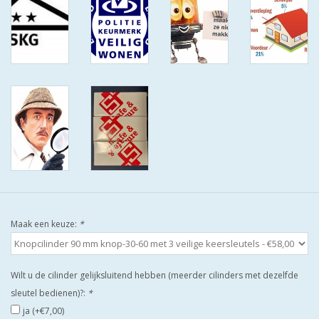
ISEO F9 ANTIKERNTREK IN
IEDERE GEWENSTE MAAT MET
GEWONE SLEUTELS MET
CERTIFICAAT SKG***
BOLD ELECTRONISCHE
CILINDERS OPEN JE SLOT MET
TELEFOON OF CLICKER WIFI
AFSTAND.
KIJK EENS ROND LEUKE
AANBIEDINGEN
Maak een keuze:
*
DEURSCHILDEN VOOR
BUITEN
Wilt u de cilinder gelijksluitend hebben (meerder cilinders met dezelfde
sleutel bedienen)?:
*
waakborden
ja (+€7,00)