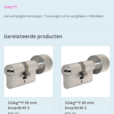
Cilinders zij mat vernikkeld en worden geleverd met 3 putsleutels
S2skg**F
Cilinders hebben boorbelemmering-antielockpikken-antie
Aan verlanglijst toevoegen
/
Toevoegen om te vergelijken
/
Afdrukken
klopsleutel.
Bescherm u cilinder met antiekerntrek schilden SKG*** zo zorgt
u voor super veilige deuren.
Gerelateerde producten
S2skg**F 85 mm
S2skg**F 85 mm
knop40/45 3
knop45/40 3
keersleutels
keersleutels
€55,00
€55,00