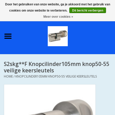
Door het gebruiken van onze website, ga je akkoord met het gebruik van
cookies om onze website te verbeteren.
Dit bericht verbergen
0 Artikelen - €0,00
Meer over cookies »
Home
S2 COMPLETE VEILIGE
GELIJKSLUITENDE
WONINGSETS 60 MM DUS 1
SLEUTEL VOOR JE HELE HUIS
S2skg**F Knopcilinder105mm knop50-55
SKG**
veilige keersleutels
HOME
/
KNOPCILINDER105MM KNOP50-55 VEILIGE KEERSLEUTELS
S2 CILINDER SLOTEN IN
IEDERE GEWENSTE MAAT MET
GEWONE GENUMMERDE
SLEUTELS SKG**
S2 CILINDERSLOTEN IN IEDERE