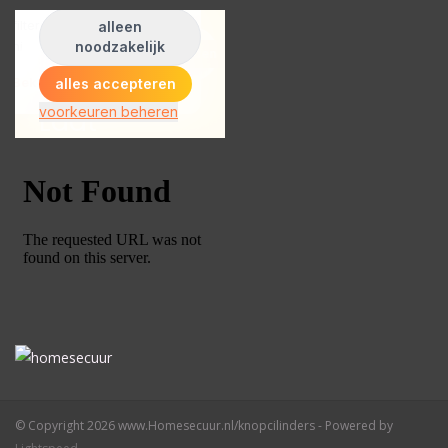
© Copyright 2026 www.Homesecuur.nl/knopcilinders - Powered by