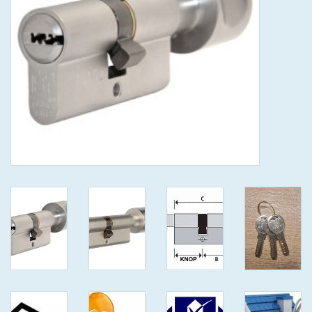
GEWENSTE MAAT MET
KEERSLEUTEL
(GAATJES)VEILIGE
GENUMMERDE SLEUTELS
SKG**
ISEO F 6 EXTRA S
ANTIKERNTREK ZWART IN
IEDERE GEWENSTE MAAT MET
GEWONE GENUMMERDE
VEILIGE SLEUTELS SKG***
ISEO F 6 EXTRA S
ANTIKERNTREK IN IEDERE
GEWENSTE MAAT MET
GEWONE SLEUTEL SKG***