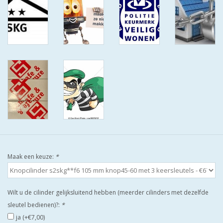
ISEO F9 ANTIKERNTREK IN
IEDERE GEWENSTE MAAT MET
GEWONE SLEUTELS MET
CERTIFICAAT SKG***
BOLD ELECTRONISCHE
CILINDERS OPEN JE SLOT MET
TELEFOON OF CLICKER WIFI
AFSTAND.
KIJK EENS ROND LEUKE
AANBIEDINGEN
Maak een keuze:
*
DEURSCHILDEN VOOR
BUITEN
Wilt u de cilinder gelijksluitend hebben (meerder cilinders met dezelfde
sleutel bedienen)?:
*
waakborden
ja (+€7,00)