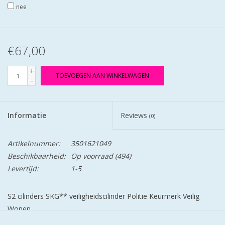
nee
€67,00
+
TOEVOEGEN AAN WINKELWAGEN
-
Informatie
Reviews
(0)
Artikelnummer:
3501621049
Beschikbaarheid:
Op voorraad
(494)
Levertijd:
1-5
S2 cilinders SKG** veiligheidscilinder Politie Keurmerk Veilig
Wonen.
S2 staat voor safe en secure.