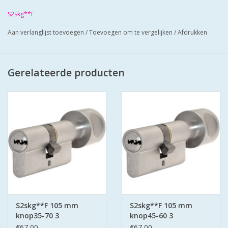
Cilinders zij mat vernikkeld en worden geleverd met 3
S2skg**F
keersleutels
Aan verlanglijst toevoegen
/
Toevoegen om te vergelijken
/
Afdrukken
Cilinders hebben boor belemmering-anti lockpikken-anti
klopsleutel.
Bescherm u cilinder met anti kerntrek schilden SKG*** zo zorgt
Gerelateerde producten
u voor super veilige deuren.
S2skg**F 105 mm
S2skg**F 105 mm
knop35-70 3
knop45-60 3
keersleutels
keersleutels
€67,00
€67,00