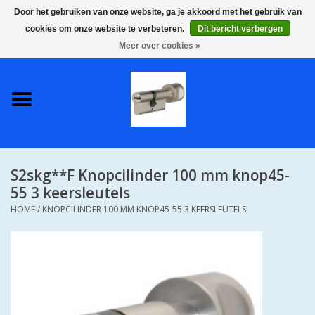
Door het gebruiken van onze website, ga je akkoord met het gebruik van
cookies om onze website te verbeteren.
Dit bericht verbergen
0 Artikelen - €0,00
Meer over cookies »
Home
S2 COMPLETE VEILIGE
GELIJKSLUITENDE
WONINGSETS 60 MM DUS 1
SLEUTEL VOOR JE HELE HUIS
S2skg**F Knopcilinder 100 mm knop45-
SKG**
55 3 keersleutels
HOME
/
KNOPCILINDER 100 MM KNOP45-55 3 KEERSLEUTELS
S2 CILINDER SLOTEN IN
IEDERE GEWENSTE MAAT MET
GEWONE GENUMMERDE
SLEUTELS SKG**
S2 CILINDERSLOTEN IN IEDERE