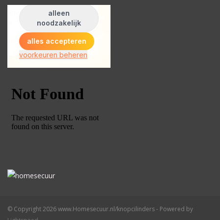
© Copyright 2026 www.Homesecuur.nl/knopcilinders - Powered by