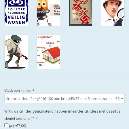
ISEO F9 ANTIKERNTREK IN
IEDERE GEWENSTE MAAT MET
GEWONE SLEUTELS MET
CERTIFICAAT SKG***
BOLD ELECTRONISCHE
CILINDERS OPEN JE SLOT MET
TELEFOON OF CLICKER WIFI
AFSTAND.
KIJK EENS ROND LEUKE
AANBIEDINGEN
Maak een keuze:
*
DEURSCHILDEN VOOR
BUITEN
Wilt u de cilinder gelijksluitend hebben (meerder cilinders met dezelfde
sleutel bedienen)?:
*
waakborden
ja (+€7,00)