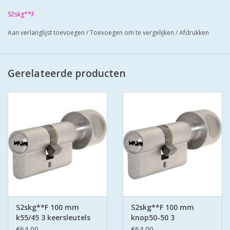
Cilinders zij mat vernikkeld en worden geleverd met 3 putsleutels
S2skg**F
Cilinders hebben boorbelemmering-antielockpikken-antie
Aan verlanglijst toevoegen
/
Toevoegen om te vergelijken
/
Afdrukken
klopsleutel.
Bescherm u cilinder met antiekerntrek schilden SKG*** zo zorgt
u voor super veilige deuren.
Gerelateerde producten
S2skg**F 100 mm
S2skg**F 100 mm
k55/45 3 keersleutels
knop50-50 3
keersleutels
€64,00
€64,00