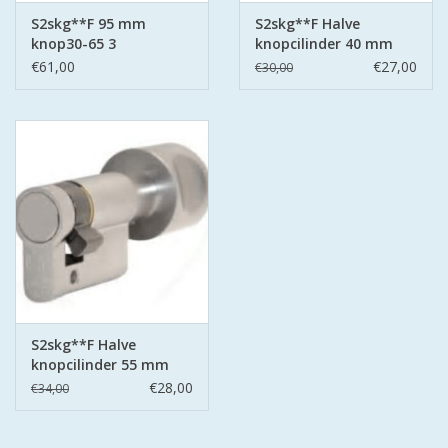
S2skg**F 95 mm
S2skg**F Halve
knop30-65 3
knopcilinder 40 mm
keersleutels
30/10
€61,00
€27,00
€30,00
S2skg**F Halve
knopcilinder 55 mm
45/10
€28,00
€34,00