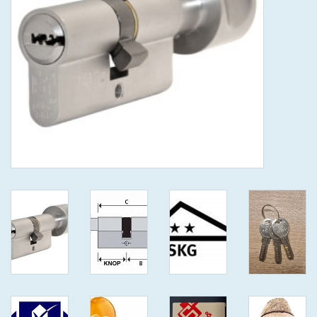
GEWENSTE MAAT MET
KEERSLEUTEL
(GAATJES)VEILIGE
GENUMMERDE SLEUTELS
SKG**
ISEO F 6 EXTRA S
ANTIKERNTREK ZWART IN
IEDERE GEWENSTE MAAT MET
GEWONE GENUMMERDE
VEILIGE SLEUTELS SKG***
ISEO F 6 EXTRA S
ANTIKERNTREK IN IEDERE
GEWENSTE MAAT MET
GEWONE SLEUTEL SKG***