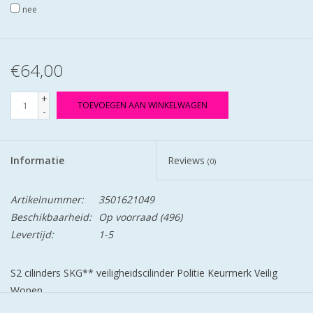
nee
€64,00
+
TOEVOEGEN AAN WINKELWAGEN
-
Informatie
Reviews
(0)
Artikelnummer:
3501621049
Beschikbaarheid:
Op voorraad
(496)
Levertijd:
1-5
S2 cilinders SKG** veiligheidscilinder Politie Keurmerk Veilig
Wonen.
S2 staat voor safe en secure.