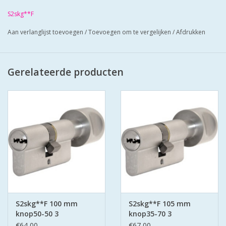
Cilinders zij mat vernikkeld en worden geleverd met 3
S2skg**F
keersleutels
Aan verlanglijst toevoegen
/
Toevoegen om te vergelijken
/
Afdrukken
Cilinders hebben boor belemmering-anti lockpikken-anti
klopsleutel.
Bescherm u cilinder met anti kerntrek schilden SKG*** zo zorgt
Gerelateerde producten
u voor super veilige deuren.
S2skg**F 100 mm
S2skg**F 105 mm
knop50-50 3
knop35-70 3
keersleutels
keersleutels
€64,00
€67,00