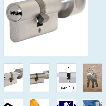
GEWENSTE MAAT MET
KEERSLEUTEL
(GAATJES)VEILIGE
GENUMMERDE SLEUTELS
SKG**
ISEO F 6 EXTRA S
ANTIKERNTREK ZWART IN
IEDERE GEWENSTE MAAT MET
GEWONE GENUMMERDE
VEILIGE SLEUTELS SKG***
ISEO F 6 EXTRA S
ANTIKERNTREK IN IEDERE
GEWENSTE MAAT MET
GEWONE SLEUTEL SKG***