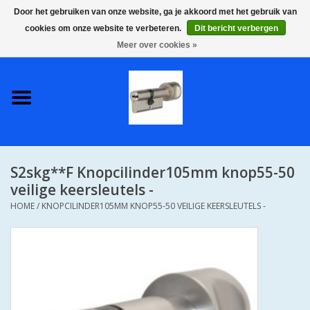
Door het gebruiken van onze website, ga je akkoord met het gebruik van
cookies om onze website te verbeteren.
Dit bericht verbergen
0 Artikelen - €0,00
Meer over cookies »
Home
S2 COMPLETE VEILIGE
GELIJKSLUITENDE
WONINGSETS 60 MM DUS 1
SLEUTEL VOOR JE HELE HUIS
S2skg**F Knopcilinder105mm knop55-50
SKG**
veilige keersleutels -
HOME
/
KNOPCILINDER105MM KNOP55-50 VEILIGE KEERSLEUTELS -
S2 CILINDER SLOTEN IN
IEDERE GEWENSTE MAAT MET
GEWONE GENUMMERDE
SLEUTELS SKG**
S2 CILINDERSLOTEN IN IEDERE