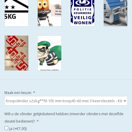
ISEO F9 ANTIKERNTREK IN
IEDERE GEWENSTE MAAT MET
GEWONE SLEUTELS MET
CERTIFICAAT SKG***
BOLD ELECTRONISCHE
CILINDERS OPEN JE SLOT MET
TELEFOON OF CLICKER WIFI
AFSTAND.
KIJK EENS ROND LEUKE
AANBIEDINGEN
Maak een keuze:
*
DEURSCHILDEN VOOR
BUITEN
Wilt u de cilinder gelijksluitend hebben (meerder cilinders met dezelfde
sleutel bedienen)?:
*
waakborden
ja (+€7,00)