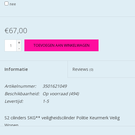
nee
€67,00
+
TOEVOEGEN AAN WINKELWAGEN
-
Informatie
Reviews
(0)
Artikelnummer:
3501621049
Beschikbaarheid:
Op voorraad
(494)
Levertijd:
1-5
S2 cilinders SKG** veiligheidscilinder Politie Keurmerk Veilig
Wonen.
S2 staat voor safe en secure.