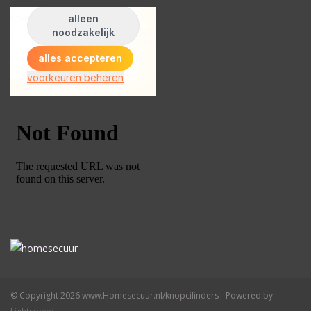
© Copyright 2026 www.Homesecuur.nl/knopcilinders - Powered by