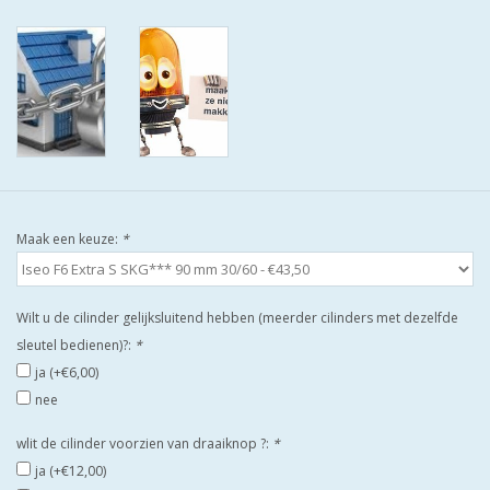
ISEO F9 ANTIKERNTREK IN
IEDERE GEWENSTE MAAT MET
GEWONE SLEUTELS MET
CERTIFICAAT SKG***
BOLD ELECTRONISCHE
CILINDERS OPEN JE SLOT MET
TELEFOON OF CLICKER WIFI
AFSTAND.
Maak een keuze:
*
KIJK EENS ROND LEUKE
Wilt u de cilinder gelijksluitend hebben (meerder cilinders met dezelfde
AANBIEDINGEN
sleutel bedienen)?:
*
ja (+€6,00)
DEURSCHILDEN VOOR
nee
BUITEN
wlit de cilinder voorzien van draaiknop ?:
*
ja (+€12,00)
waakborden