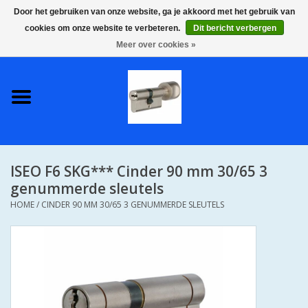
Door het gebruiken van onze website, ga je akkoord met het gebruik van
cookies om onze website te verbeteren.
Dit bericht verbergen
0 Artikelen - €0,00
Meer over cookies »
Home
S2 COMPLETE VEILIGE
GELIJKSLUITENDE
WONINGSETS 60 MM DUS 1
SLEUTEL VOOR JE HELE HUIS
ISEO F6 SKG*** Cinder 90 mm 30/65 3
SKG**
genummerde sleutels
HOME
/
CINDER 90 MM 30/65 3 GENUMMERDE SLEUTELS
S2 CILINDER SLOTEN IN
IEDERE GEWENSTE MAAT MET
GEWONE GENUMMERDE
SLEUTELS SKG**
S2 CILINDERSLOTEN IN IEDERE