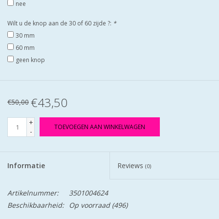
nee
Wilt u de knop aan de 30 of 60 zijde ?:
*
30 mm
60 mm
geen knop
€43,50
€50,00
+
TOEVOEGEN AAN WINKELWAGEN
-
Informatie
Reviews
(0)
Artikelnummer:
3501004624
Beschikbaarheid:
Op voorraad
(496)