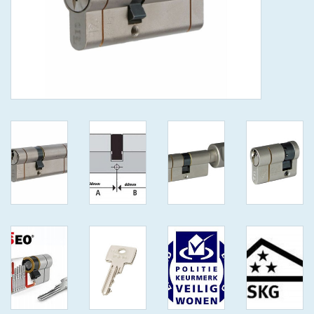
GEWENSTE MAAT MET
KEERSLEUTEL
(GAATJES)VEILIGE
GENUMMERDE SLEUTELS
SKG**
ISEO F 6 EXTRA S
ANTIKERNTREK ZWART IN
IEDERE GEWENSTE MAAT MET
GEWONE GENUMMERDE
VEILIGE SLEUTELS SKG***
ISEO F 6 EXTRA S
ANTIKERNTREK IN IEDERE
GEWENSTE MAAT MET
GEWONE SLEUTEL SKG***