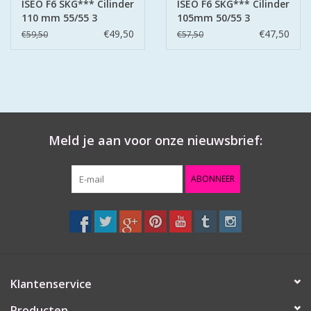
ISEO F6 SKG*** Cilinder
ISEO F6 SKG*** Cilinder
110 mm 55/55 3
105mm 50/55 3
sleutels
sleutels
€49,50
€47,50
€59,50
€57,50
Meld je aan voor onze nieuwsbrief:
ABONNEER
Klantenservice
Producten