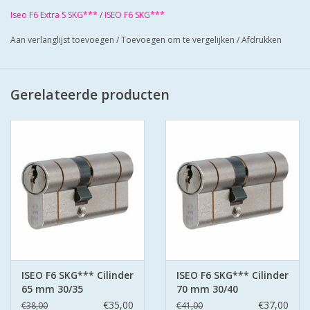
- voorzien van beveiliging tegen boren en
Iseo F6 Extra S SKG***
/
ISEO F6 SKG***
kerntrekken
- stalen brug: voorkomt breken van de
Aan verlanglijst toevoegen
/
Toevoegen om te vergelijken
/
Afdrukken
cilinder
- anti-slagbeveiliging
- extra insnijding in cilinder: voorkomt
Gerelateerde producten
breken van de cilinder
- 30.000 verschillende sluitingen
- genummerde sleutels
- standaard F6 sleutelprofiel (messing
vernikkeld)
ISEO F6 SKG*** Cilinder
ISEO F6 SKG*** Cilinder
65 mm 30/35
70 mm 30/40
€35,00
€37,00
€38,00
€41,00