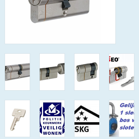
GEWENSTE MAAT MET
KEERSLEUTEL
(GAATJES)VEILIGE
GENUMMERDE SLEUTELS
SKG**
ISEO F 6 EXTRA S
ANTIKERNTREK ZWART IN
IEDERE GEWENSTE MAAT MET
GEWONE GENUMMERDE
VEILIGE SLEUTELS SKG***
ISEO F 6 EXTRA S
ANTIKERNTREK IN IEDERE
GEWENSTE MAAT MET
GEWONE SLEUTEL SKG***