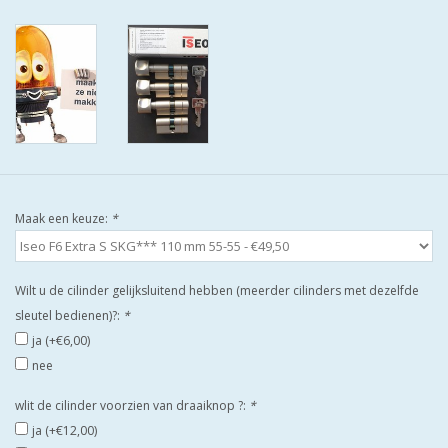
ISEO F9 ANTIKERNTREK IN
IEDERE GEWENSTE MAAT MET
GEWONE SLEUTELS MET
CERTIFICAAT SKG***
BOLD ELECTRONISCHE
CILINDERS OPEN JE SLOT MET
TELEFOON OF CLICKER WIFI
AFSTAND.
Maak een keuze:
*
KIJK EENS ROND LEUKE
Wilt u de cilinder gelijksluitend hebben (meerder cilinders met dezelfde
AANBIEDINGEN
sleutel bedienen)?:
*
ja (+€6,00)
DEURSCHILDEN VOOR
nee
BUITEN
wlit de cilinder voorzien van draaiknop ?:
*
ja (+€12,00)
waakborden