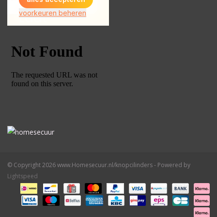
© Copyright 2026 www.Homesecuur.nl/knopcilinders - Powered by
Lightspeed