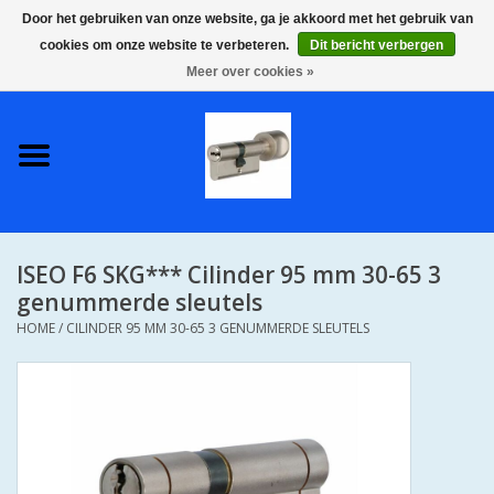
Door het gebruiken van onze website, ga je akkoord met het gebruik van
cookies om onze website te verbeteren.
Dit bericht verbergen
0 Artikelen - €0,00
Meer over cookies »
Home
S2 COMPLETE VEILIGE
GELIJKSLUITENDE
WONINGSETS 60 MM DUS 1
SLEUTEL VOOR JE HELE HUIS
ISEO F6 SKG*** Cilinder 95 mm 30-65 3
SKG**
genummerde sleutels
HOME
/
CILINDER 95 MM 30-65 3 GENUMMERDE SLEUTELS
S2 CILINDER SLOTEN IN
IEDERE GEWENSTE MAAT MET
GEWONE GENUMMERDE
SLEUTELS SKG**
S2 CILINDERSLOTEN IN IEDERE