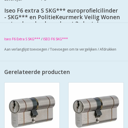
Iseo F6 extra S SKG*** europrofielcilinder
- SKG*** en PolitieKeurmerk Veilig Wonen
- standaard geleverd met 3 sleutels
- 6 pins cilinder met gehard stalen pinnen
- voorzien van beveiliging tegen boren en
Iseo F6 Extra S SKG***
/
ISEO F6 SKG***
kerntrekken
- stalen brug: voorkomt breken van de
Aan verlanglijst toevoegen
/
Toevoegen om te vergelijken
/
Afdrukken
cilinder
- anti-slagbeveiliging
- extra insnijding in cilinder: voorkomt
Gerelateerde producten
breken van de cilinder
- 30.000 verschillende sluitingen
- genummerde sleutels
- standaard F6 sleutelprofiel (messing
vernikkeld)