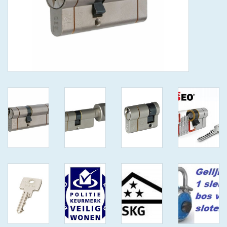
GEWENSTE MAAT MET
KEERSLEUTEL
(GAATJES)VEILIGE
GENUMMERDE SLEUTELS
SKG**
ISEO F 6 EXTRA S
ANTIKERNTREK ZWART IN
IEDERE GEWENSTE MAAT MET
GEWONE GENUMMERDE
VEILIGE SLEUTELS SKG***
ISEO F 6 EXTRA S
ANTIKERNTREK IN IEDERE
GEWENSTE MAAT MET
GEWONE SLEUTEL SKG***