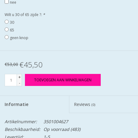
nee
Wilt u 30 of 65 zijde ?:
*
30
65
geen knop
€45,50
€53,00
+
TOEVOEGEN AAN WINKELWAGEN
-
Informatie
Reviews
(0)
Artikelnummer:
3501004627
Beschikbaarheid:
Op voorraad
(483)
Levertijd:
1-5