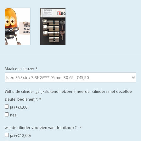
ISEO F9 ANTIKERNTREK IN
IEDERE GEWENSTE MAAT MET
GEWONE SLEUTELS MET
CERTIFICAAT SKG***
BOLD ELECTRONISCHE
CILINDERS OPEN JE SLOT MET
TELEFOON OF CLICKER WIFI
AFSTAND.
Maak een keuze:
*
KIJK EENS ROND LEUKE
Wilt u de cilinder gelijksluitend hebben (meerder cilinders met dezelfde
AANBIEDINGEN
sleutel bedienen)?:
*
ja (+€6,00)
DEURSCHILDEN VOOR
nee
BUITEN
wlit de cilinder voorzien van draaiknop ? :
*
ja (+€12,00)
waakborden