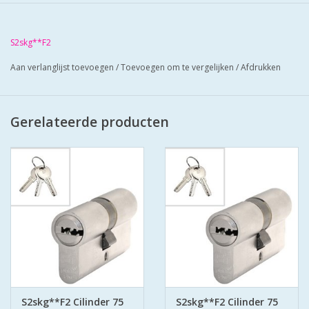
geleverd met 3 keersleutels (putsleutels)
per cilinder.
Cilinders hebben boorbelemmering-
S2skg**F2
antielockpikken-antie klopsleutel.
Aan verlanglijst toevoegen
/
Toevoegen om te vergelijken
/
Afdrukken
Bescherm u cilinder met antiekerntrek
schilden SKG*** zo zorgt u voor super
veilige deuren.
Gerelateerde producten
S2skg**F2 Cilinder 75
S2skg**F2 Cilinder 75