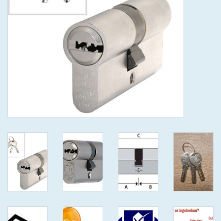
GEWENSTE MAAT MET
KEERSLEUTEL
(GAATJES)VEILIGE
GENUMMERDE SLEUTELS
SKG**
ISEO F 6 EXTRA S
ANTIKERNTREK ZWART IN
IEDERE GEWENSTE MAAT MET
GEWONE GENUMMERDE
VEILIGE SLEUTELS SKG***
ISEO F 6 EXTRA S
ANTIKERNTREK IN IEDERE
GEWENSTE MAAT MET
GEWONE SLEUTEL SKG***