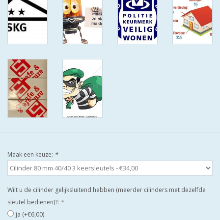
ISEO F9 ANTIKERNTREK IN
IEDERE GEWENSTE MAAT MET
GEWONE SLEUTELS MET
CERTIFICAAT SKG***
BOLD ELECTRONISCHE
CILINDERS OPEN JE SLOT MET
TELEFOON OF CLICKER WIFI
AFSTAND.
KIJK EENS ROND LEUKE
AANBIEDINGEN
Maak een keuze:
*
DEURSCHILDEN VOOR
BUITEN
Wilt u de cilinder gelijksluitend hebben (meerder cilinders met dezelfde
sleutel bedienen)?:
*
waakborden
ja (+€6,00)