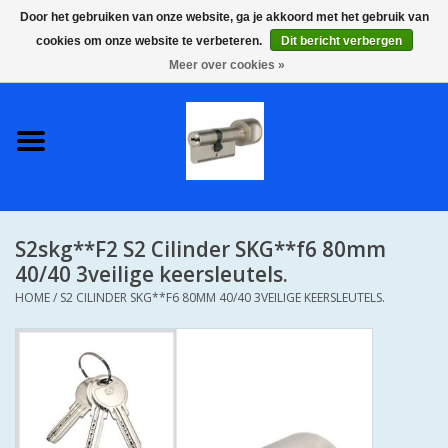
Door het gebruiken van onze website, ga je akkoord met het gebruik van
cookies om onze website te verbeteren.
Dit bericht verbergen
0 Artikelen - €0,00
Meer over cookies »
Home
S2 COMPLETE VEILIGE
GELIJKSLUITENDE
WONINGSETS 60 MM DUS 1
SLEUTEL VOOR JE HELE HUIS
S2skg**F2 S2 Cilinder SKG**f6 80mm
SKG**
40/40 3veilige keersleutels.
HOME
/
S2 CILINDER SKG**F6 80MM 40/40 3VEILIGE KEERSLEUTELS.
S2 CILINDER SLOTEN IN
IEDERE GEWENSTE MAAT MET
GEWONE GENUMMERDE
SLEUTELS SKG**
S2 CILINDERSLOTEN IN IEDERE