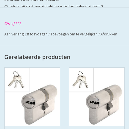
Cilinders zij mat vernikkeld en worden geleverd met 3
keersleutels (putsleutels) per cilinder.
Cilinders hebben boorbelemmering-antielockpikken-antie
S2skg**F2
klopsleutel.
Aan verlanglijst toevoegen
/
Toevoegen om te vergelijken
/
Afdrukken
Bescherm u cilinder met antiekerntrek schilden SKG*** zo zorgt
u voor super veilige deuren.
Gerelateerde producten