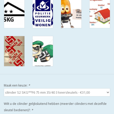
ISEO F9 ANTIKERNTREK IN
IEDERE GEWENSTE MAAT MET
GEWONE SLEUTELS MET
CERTIFICAAT SKG***
BOLD ELECTRONISCHE
CILINDERS OPEN JE SLOT MET
TELEFOON OF CLICKER WIFI
AFSTAND.
KIJK EENS ROND LEUKE
AANBIEDINGEN
Maak een keuze:
*
DEURSCHILDEN VOOR
BUITEN
Wilt u de cilinder gelijksluitend hebben (meerder cilinders met dezelfde
sleutel bedienen)?:
*
waakborden