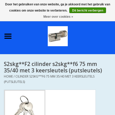
Door het gebruiken van onze website, ga je akkoord met het gebruik van
cookies om onze website te verbeteren.
Dit bericht verbergen
0 Artikelen - €0,00
Meer over cookies »
Home
S2 COMPLETE VEILIGE
GELIJKSLUITENDE
WONINGSETS 60 MM DUS 1
SLEUTEL VOOR JE HELE HUIS
S2skg**F2 cilinder s2skg**f6 75 mm
SKG**
35/40 met 3 keersleutels (putsleutels)
HOME
/
CILINDER S2SKG**F6 75 MM 35/40 MET 3 KEERSLEUTELS
S2 CILINDER SLOTEN IN
(PUTSLEUTELS)
IEDERE GEWENSTE MAAT MET
GEWONE GENUMMERDE
SLEUTELS SKG**
S2 CILINDERSLOTEN IN IEDERE