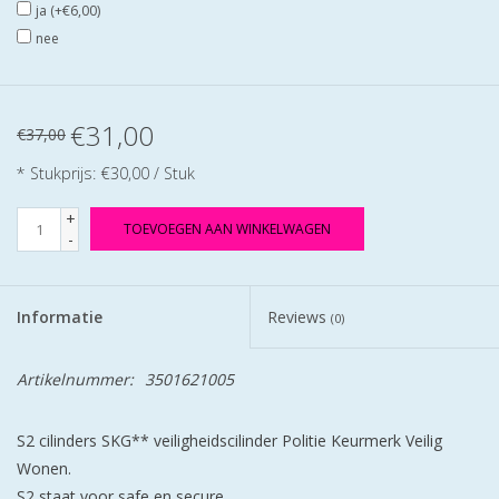
ja (+€6,00)
nee
€31,00
€37,00
* Stukprijs: €30,00 / Stuk
+
TOEVOEGEN AAN WINKELWAGEN
-
Informatie
Reviews
(0)
Artikelnummer:
3501621005
S2 cilinders SKG** veiligheidscilinder Politie Keurmerk Veilig
Wonen.
S2 staat voor safe en secure.