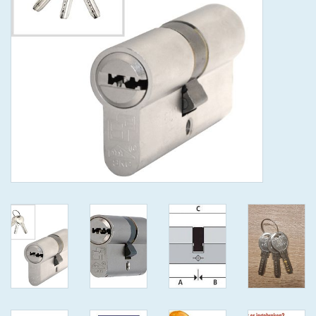
GEWENSTE MAAT MET
KEERSLEUTEL
(GAATJES)VEILIGE
GENUMMERDE SLEUTELS
SKG**
ISEO F 6 EXTRA S
ANTIKERNTREK ZWART IN
IEDERE GEWENSTE MAAT MET
GEWONE GENUMMERDE
VEILIGE SLEUTELS SKG***
ISEO F 6 EXTRA S
ANTIKERNTREK IN IEDERE
GEWENSTE MAAT MET
GEWONE SLEUTEL SKG***