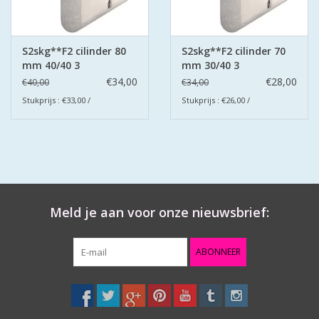
S2skg**F2 cilinder 80
S2skg**F2 cilinder 70
mm 40/40 3
mm 30/40 3
keersleutels
keersleutels
€34,00
€28,00
€40,00
€34,00
Stukprijs : €33,00 /
Stukprijs : €26,00 /
Meld je aan voor onze nieuwsbrief:
ABONNEER