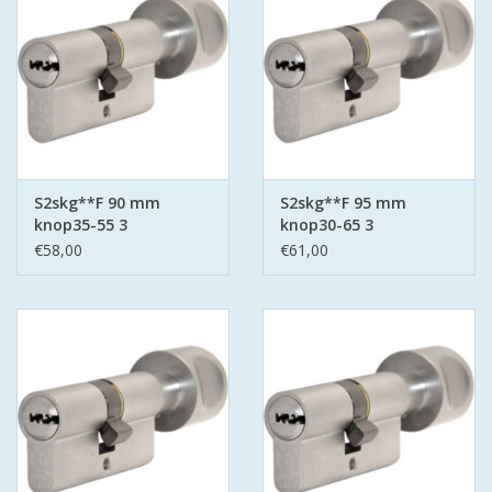
S2skg**F 90 mm
S2skg**F 95 mm
knop35-55 3
knop30-65 3
keersleutels
keersleutels
€58,00
€61,00