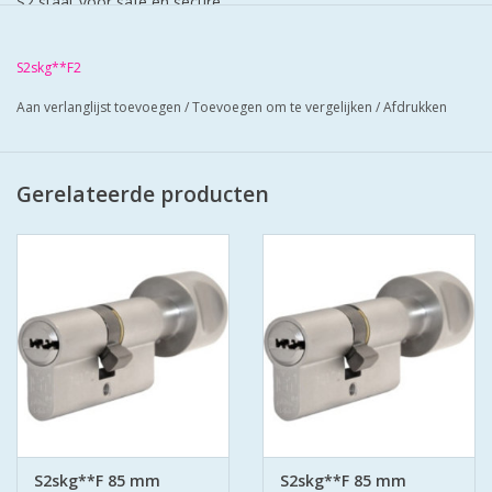
S2 staat voor safe en secure.
Cilinders zij mat vernikkeld en worden geleverd met 3
keersleutels (putsleutels) per cilinder.
S2skg**F2
Cilinders hebben boorbelemmering-antielockpikken-antie
Aan verlanglijst toevoegen
/
Toevoegen om te vergelijken
/
Afdrukken
klopsleutel.
Bescherm u cilinder met antiekerntrek schilden SKG*** zo zorgt
u voor super veilige deuren.
Gerelateerde producten
S2skg**F 85 mm
S2skg**F 85 mm