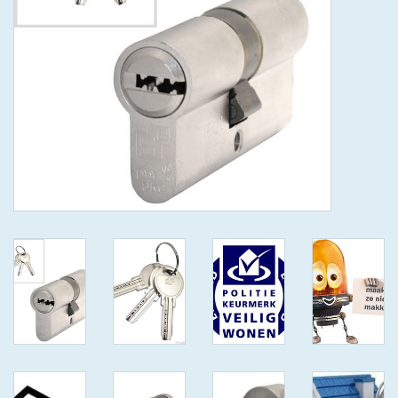
GEWENSTE MAAT MET
KEERSLEUTEL
(GAATJES)VEILIGE
GENUMMERDE SLEUTELS
SKG**
ISEO F 6 EXTRA S
ANTIKERNTREK ZWART IN
IEDERE GEWENSTE MAAT MET
GEWONE GENUMMERDE
VEILIGE SLEUTELS SKG***
ISEO F 6 EXTRA S
ANTIKERNTREK IN IEDERE
GEWENSTE MAAT MET
GEWONE SLEUTEL SKG***