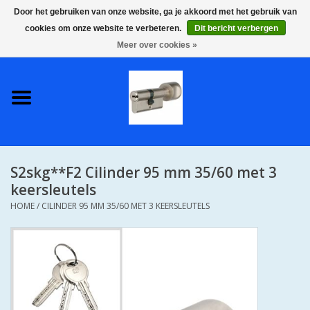
Door het gebruiken van onze website, ga je akkoord met het gebruik van
cookies om onze website te verbeteren.
Dit bericht verbergen
0 Artikelen - €0,00
Meer over cookies »
Home
S2 COMPLETE VEILIGE
GELIJKSLUITENDE
WONINGSETS 60 MM DUS 1
SLEUTEL VOOR JE HELE HUIS
S2skg**F2 Cilinder 95 mm 35/60 met 3
SKG**
keersleutels
HOME
/
CILINDER 95 MM 35/60 MET 3 KEERSLEUTELS
S2 CILINDER SLOTEN IN
IEDERE GEWENSTE MAAT MET
GEWONE GENUMMERDE
SLEUTELS SKG**
S2 CILINDERSLOTEN IN IEDERE