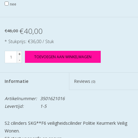
nee
€40,00
€46,00
* Stukprijs: €36,00 / Stuk
+
TOEVOEGEN AAN WINKELWAGEN
-
Informatie
Reviews
(0)
Artikelnummer:
3501621016
Levertijd:
1-5
S2 cilinders SKG**F6 veiligheidscilinder Politie Keurmerk Veilig
Wonen.