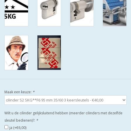
ISEO F9 ANTIKERNTREK IN
IEDERE GEWENSTE MAAT MET
GEWONE SLEUTELS MET
CERTIFICAAT SKG***
BOLD ELECTRONISCHE
CILINDERS OPEN JE SLOT MET
TELEFOON OF CLICKER WIFI
AFSTAND.
KIJK EENS ROND LEUKE
AANBIEDINGEN
Maak een keuze:
*
DEURSCHILDEN VOOR
BUITEN
Wilt u de cilinder gelijksluitend hebben (meerder cilinders met dezelfde
sleutel bedienen)?:
*
waakborden
ja (+€6,00)