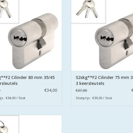
Veilig Wonen®.
Veilig Wonen®.
 cilinders zijn uitgevoerd met
De cilinders zijn uitgevoerd 
orbeveiliging aan beide zijden.
boorbeveiliging aan beide zijd
EVOEGEN AAN WINKELWAGEN
TOEVOEGEN AAN WINKELWA
**F2 Cilinder 80 mm 35/45
S2skg**F2 Cilinder 75 mm 3
rsleutels
3 keersleutels
€34,00
0
€37,00
js : €34,00 / Stuk
Stukprijs : €30,00 / Stuk
S2 veiligheidscilinders zijn SKG
tificeerd volgens Politie Keurmerk
Veilig Wonen®.