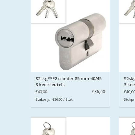
Veilig Wonen®.
De cilinders zijn uitgevoerd met
De
boorbeveiliging aan beide zijden.
bo
TOEVOEGEN AAN WINKELWAGEN
TO
S2skg**F2 cilinder 85 mm 40/45
S2skg
3 keersleutels
3 kee
€36,00
€40,00
€40,0
Stukprijs : €36,00 / Stuk
Stukpri
De S2 veiligheidscilinders zijn SKG
De 
gecertificeerd volgens Politie Keurmerk
gecer
Veilig Wonen®.