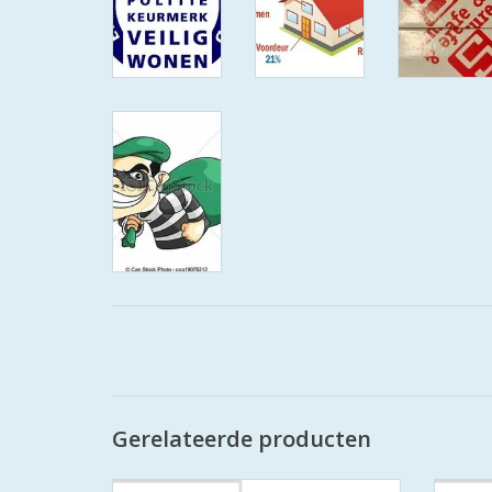
Gerelateerde producten
De S2 veiligheidscilinders zijn SKG
De 