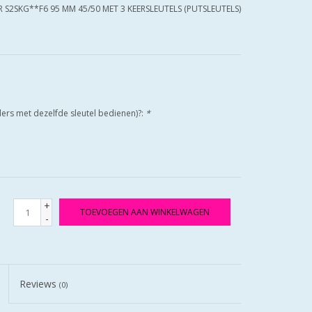
R S2SKG**F6 95 MM 45/50 MET 3 KEERSLEUTELS (PUTSLEUTELS)
nders met dezelfde sleutel bedienen)?:
*
+
TOEVOEGEN AAN WINKELWAGEN
-
Reviews
(0)