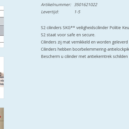
Artikelnummer:
3501621022
Levertijd:
1-5
S2 cilinders SKG** veiligheidscilinder Politie K
S2 staat voor safe en secure.
Cilinders zij mat vernikkeld en worden geleverd m
Cilinders hebben boorbelemmering-antielockpikk
Bescherm u cilinder met antiekerntrek schilden