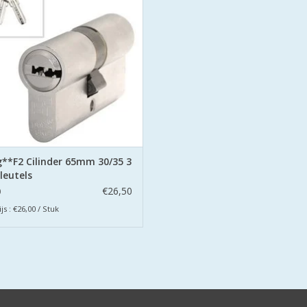
 cilinders zijn uitgevoerd met
orbeveiliging aan beide zijden.
EVOEGEN AAN WINKELWAGEN
**F2 Cilinder 65mm 30/35 3
leutels
€26,50
0
js : €26,00 / Stuk