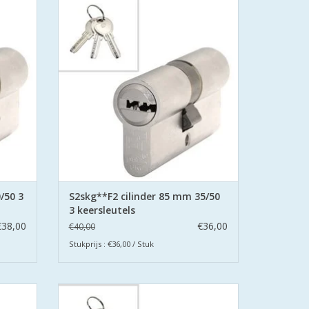
urmerk
gecertificeerd volgens Politie Keurmerk
Veilig Wonen®.
met
De cilinders zijn uitgevoerd met
en.
boorbeveiliging aan beide zijden.
GEN
TOEVOEGEN AAN WINKELWAGEN
/50 3
S2skg**F2 cilinder 85 mm 35/50
3 keersleutels
€38,00
€36,00
€40,00
Stukprijs : €36,00 / Stuk
 SKG
De S2 veiligheidscilinders zijn SKG
urmerk
gecertificeerd volgens Politie Keurmerk