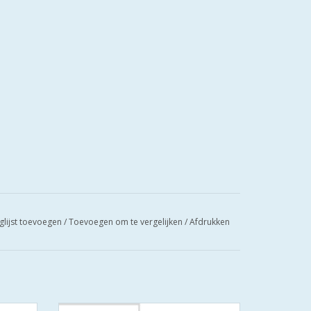
glijst toevoegen
/
Toevoegen om te vergelijken
/
Afdrukken
 SKG
De S2 veiligheidscilinders zijn SKG