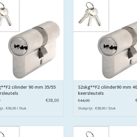
tificeerd volgens Politie Keurmerk
gecertificeerd volgens Politie Ke
Veilig Wonen®.
Veilig Wonen®.
 cilinders zijn uitgevoerd met
De cilinders zijn uitgevoerd 
orbeveiliging aan beide zijden.
boorbeveiliging aan beide zijd
EVOEGEN AAN WINKELWAGEN
TOEVOEGEN AAN WINKELWA
**F2 cilinder 90 mm 35/55
S2skg**F2 cilinder90 mm 40
rsleutels
keersleutels
€38,00
0
€44,00
js : €36,00 / Stuk
Stukprijs : €38,00 / Stuk
S2 veiligheidscilinders zijn SKG
De S2 veiligheidscilinders zijn
tificeerd volgens Politie Keurmerk
gecertificeerd volgens Politie Ke