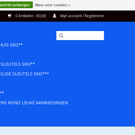
bericht verbergen
Meer over cookies »
0 Artikelen - €0,00
Mijn account / Registreren
HUIS SKG**
 SLEUTELS SKG**
ILIGE SLEUTELS SKG***
**
EENS ROND LEUKE AANBIEDINGEN