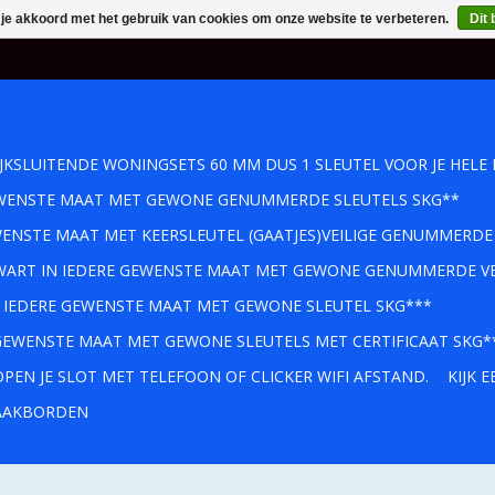
 je akkoord met het gebruik van cookies om onze website te verbeteren.
Dit 
IJKSLUITENDE WONINGSETS 60 MM DUS 1 SLEUTEL VOOR JE HELE 
GEWENSTE MAAT MET GEWONE GENUMMERDE SLEUTELS SKG**
WENSTE MAAT MET KEERSLEUTEL (GAATJES)VEILIGE GENUMMERDE
 ZWART IN IEDERE GEWENSTE MAAT MET GEWONE GENUMMERDE VE
IN IEDERE GEWENSTE MAAT MET GEWONE SLEUTEL SKG***
 GEWENSTE MAAT MET GEWONE SLEUTELS MET CERTIFICAAT SKG*
PEN JE SLOT MET TELEFOON OF CLICKER WIFI AFSTAND.
KIJK 
AKBORDEN