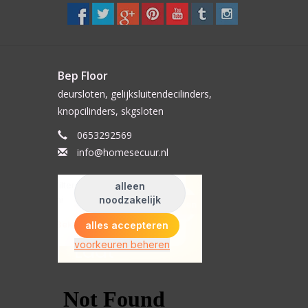
Bep Floor
deursloten, gelijksluitendecilinders,
knopcilinders, skgsloten
0653292569
info@homesecuur.nl