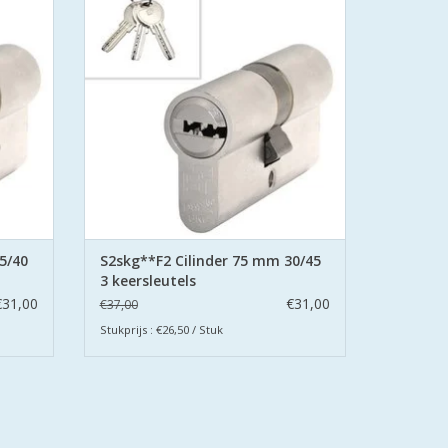
Veilig Wonen®.
met
De cilinders zijn uitgevoerd met
en.
boorbeveiliging aan beide zijden.
GEN
TOEVOEGEN AAN WINKELWAGEN
5/40
S2skg**F2 Cilinder 75 mm 30/45
3 keersleutels
€31,00
€31,00
€37,00
Stukprijs : €26,50 / Stuk