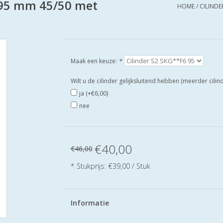
 95 mm 45/50 met
HOME
/
CILINDE
Maak een keuze:
*
Wilt u de cilinder gelijksluitend hebben (meerder cili
ja (+€6,00)
nee
€40,00
€46,00
* Stukprijs: €39,00 / Stuk
Informatie