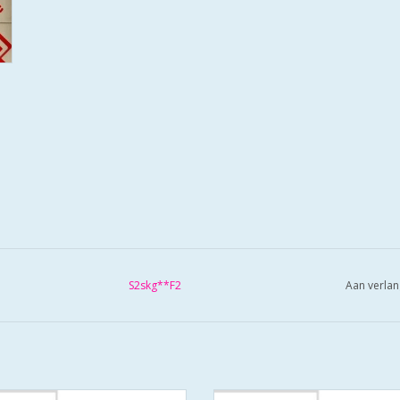
S2skg**F2
Aan verlan
S2 veiligheidscilinders zijn SKG
De S2 veiligheidscilinders zijn