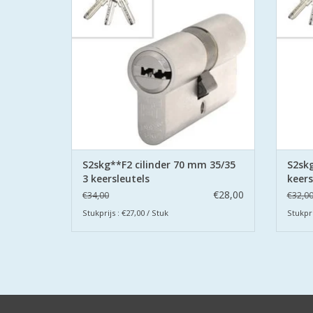
De cilinders zijn uitgevoerd met
De
boorbeveiliging aan beide zijden.
bo
TOEVOEGEN AAN WINKELWAGEN
TO
S2skg**F2 cilinder 70 mm 35/35
S2skg
3 keersleutels
keers
€28,00
€34,00
€32,0
Stukprijs : €27,00 / Stuk
Stukpri