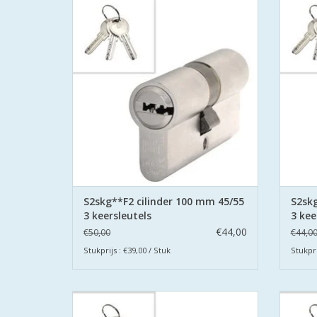
gecertificeerd volgens Politie Keurmerk
gecer
Veilig Wonen®.
De cilinders zijn uitgevoerd met
De
boorbeveiliging aan beide zijden.
bo
TOEVOEGEN AAN WINKELWAGEN
TO
S2skg**F2 cilinder 100 mm 45/55
S2skg
3 keersleutels
3 kee
€44,00
€50,00
€44,0
Stukprijs : €39,00 / Stuk
Stukpri
De S2 veiligheidscilinders zijn SKG
De 
gecertificeerd volgens Politie Keurmerk
gecer