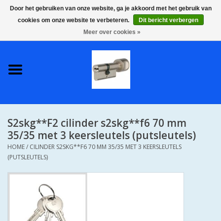
Door het gebruiken van onze website, ga je akkoord met het gebruik van
cookies om onze website te verbeteren.
Dit bericht verbergen
0 Artikelen - €0,00
Meer over cookies »
Home
S2 COMPLETE VEILIGE
GELIJKSLUITENDE
WONINGSETS 60 MM DUS 1
SLEUTEL VOOR JE HELE HUIS
S2skg**F2 cilinder s2skg**f6 70 mm
SKG**
35/35 met 3 keersleutels (putsleutels)
HOME
/
CILINDER S2SKG**F6 70 MM 35/35 MET 3 KEERSLEUTELS
S2 CILINDER SLOTEN IN
(PUTSLEUTELS)
IEDERE GEWENSTE MAAT MET
GEWONE GENUMMERDE
SLEUTELS SKG**
S2 CILINDERSLOTEN IN IEDERE