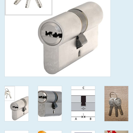
GEWENSTE MAAT MET
KEERSLEUTEL
(GAATJES)VEILIGE
GENUMMERDE SLEUTELS
SKG**
ISEO F 6 EXTRA S
ANTIKERNTREK ZWART IN
IEDERE GEWENSTE MAAT MET
GEWONE GENUMMERDE
VEILIGE SLEUTELS SKG***
ISEO F 6 EXTRA S
ANTIKERNTREK IN IEDERE
GEWENSTE MAAT MET
GEWONE SLEUTEL SKG***