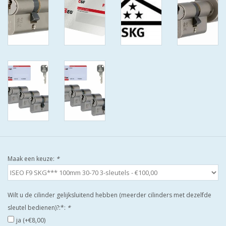
ISEO F9 ANTIKERNTREK IN
IEDERE GEWENSTE MAAT MET
GEWONE SLEUTELS MET
CERTIFICAAT SKG***
BOLD ELECTRONISCHE
CILINDERS OPEN JE SLOT MET
TELEFOON OF CLICKER WIFI
AFSTAND.
KIJK EENS ROND LEUKE
AANBIEDINGEN
Maak een keuze:
*
DEURSCHILDEN VOOR
BUITEN
Wilt u de cilinder gelijksluitend hebben (meerder cilinders met dezelfde
sleutel bedienen)?:*:
*
waakborden
ja (+€8,00)