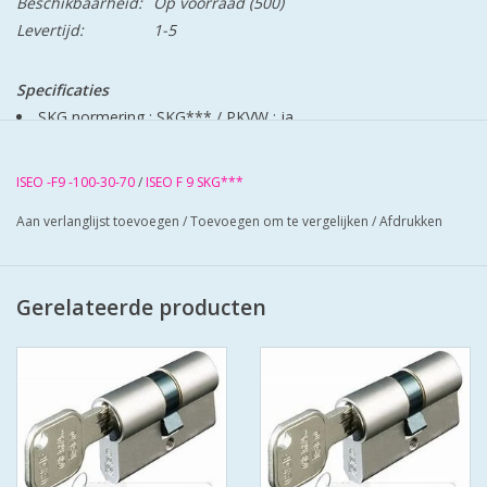
Beschikbaarheid:
Op voorraad
(500)
Levertijd:
1-5
Specificaties
SKG normering : SKG***
/
PKVW : ja
Kerntrekbeveiliging : ja
Boorbeveiliging : ja
ISEO -F9 -100-30-70
/
ISEO F 9 SKG***
Soort patent : merkpatent
Aan verlanglijst toevoegen
/
Toevoegen om te vergelijken
/
Afdrukken
Type sleutel : standaard cilindersleutel
Slagsleutelbeveiliging : ja
Aftastbeveiliging : ja
Gerelateerde producten
Breekbeveiliging : ja
Codekaart meegeleverd : ja
Materiaal : messing
Kleur/afwerking : mat vernikkeld