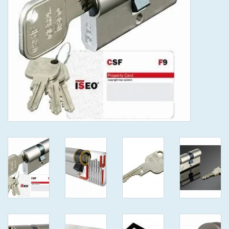
GEWENSTE MAAT MET
KEERSLEUTEL
(GAATJES)VEILIGE
GENUMMERDE SLEUTELS
SKG**
ISEO F 6 EXTRA S
ANTIKERNTREK ZWART IN
IEDERE GEWENSTE MAAT MET
GEWONE GENUMMERDE
VEILIGE SLEUTELS SKG***
ISEO F 6 EXTRA S
ANTIKERNTREK IN IEDERE
GEWENSTE MAAT MET
GEWONE SLEUTEL SKG***