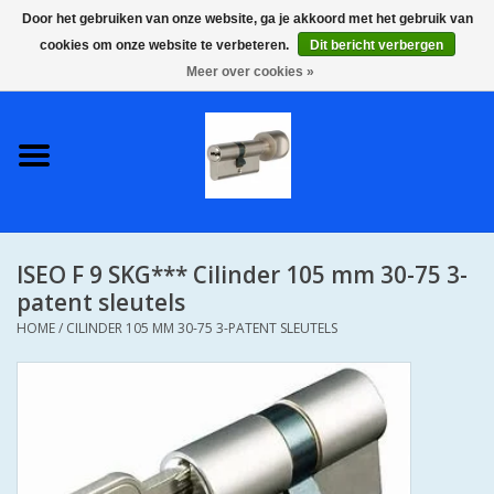
Door het gebruiken van onze website, ga je akkoord met het gebruik van
cookies om onze website te verbeteren.
Dit bericht verbergen
0 Artikelen - €0,00
Meer over cookies »
Home
S2 COMPLETE VEILIGE
GELIJKSLUITENDE
WONINGSETS 60 MM DUS 1
SLEUTEL VOOR JE HELE HUIS
ISEO F 9 SKG*** Cilinder 105 mm 30-75 3-
SKG**
patent sleutels
HOME
/
CILINDER 105 MM 30-75 3-PATENT SLEUTELS
S2 CILINDER SLOTEN IN
IEDERE GEWENSTE MAAT MET
GEWONE GENUMMERDE
SLEUTELS SKG**
S2 CILINDERSLOTEN IN IEDERE