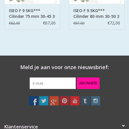
ISEO F 9 SKG***
ISEO F 9 SKG***
Cilinder 75 mm 30-45 3
Cilinder 80 mm 30-50 3
sleutels
sleutels
€67,00
€72,00
€82,00
€87,00
Meld je aan voor onze nieuwsbrief:
ABONNEER
Klantenservice