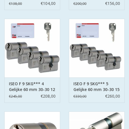
sleutels
sleutels
€104,00
€156,00
€138,00
€200,00
ISEO F 9 SKG*** 4
ISEO F 9 SKG*** 5
Gelijke 60 mm 30-30 12
Gelijke 60 mm 30-30 15
sleutels
sleutels
€208,00
€260,00
€245,00
€330,00