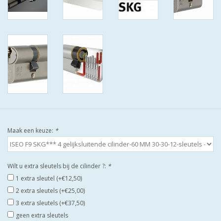
ISEO F9 ANTIKERNTREK IN
IEDERE GEWENSTE MAAT MET
GEWONE SLEUTELS MET
CERTIFICAAT SKG***
BOLD ELECTRONISCHE
CILINDERS OPEN JE SLOT MET
TELEFOON OF CLICKER WIFI
AFSTAND.
Maak een keuze:
*
KIJK EENS ROND LEUKE
AANBIEDINGEN
Wilt u extra sleutels bij de cilinder ?:
*
DEURSCHILDEN VOOR
1 extra sleutel (+€12,50)
BUITEN
2 extra sleutels (+€25,00)
3 extra sleutels (+€37,50)
waakborden
geen extra sleutels