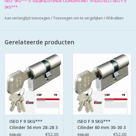
ISEO- SKG***-3 -GELIJKSLUITENDE-CILINDERS-MET -9-SLEUTELS
/
ISEO F 9
Soort patent : merkpatent
SKG***
Type sleutel : standaard cilindersleutel
Aan verlanglijst toevoegen
/
Toevoegen om te vergelijken
/
Afdrukken
Slagsleutelbeveiliging : ja
Aftastbeveiliging : ja
Breekbeveiliging : ja
Gerelateerde producten
Codekaart meegeleverd : ja
Materiaal : messing
Kleur/afwerking : mat vernikkeld
ISEO F 9 SKG***
ISEO F 9 SKG***
Cilinder 56 mm 28-28 3
Cilinder 60 mm 30-30 3
sleutels
sleutels
€52,00
€52,00
€66,00
€66,00