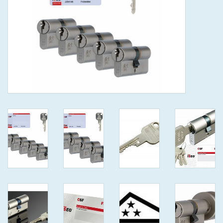
GEWENSTE MAAT MET
KEERSLEUTEL
(GAATJES)VEILIGE
GENUMMERDE SLEUTELS
SKG**
ISEO F 6 EXTRA S
ANTIKERNTREK ZWART IN
IEDERE GEWENSTE MAAT MET
GEWONE GENUMMERDE
VEILIGE SLEUTELS SKG***
ISEO F 6 EXTRA S
ANTIKERNTREK IN IEDERE
GEWENSTE MAAT MET
GEWONE SLEUTEL SKG***