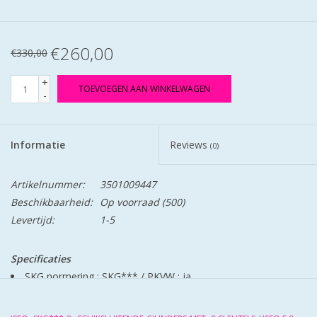
€260,00
€330,00
+
TOEVOEGEN AAN WINKELWAGEN
-
Informatie
Reviews
(0)
Artikelnummer:
3501009447
Beschikbaarheid:
Op voorraad
(500)
Levertijd:
1-5
Specificaties
SKG normering : SKG***
/
PKVW : ja
Kerntrekbeveiliging : ja
Boorbeveiliging : ja