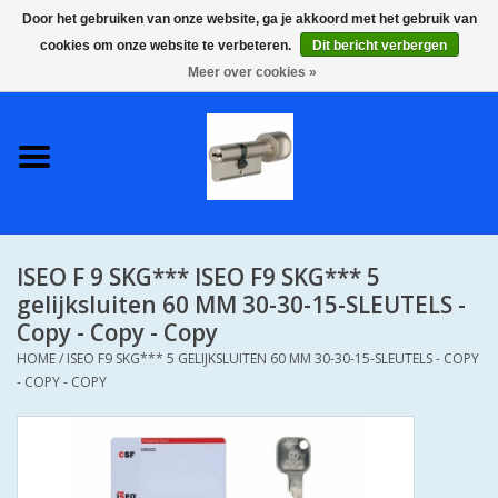
Door het gebruiken van onze website, ga je akkoord met het gebruik van
cookies om onze website te verbeteren.
Dit bericht verbergen
0 Artikelen - €0,00
Meer over cookies »
Home
S2 COMPLETE VEILIGE
GELIJKSLUITENDE
WONINGSETS 60 MM DUS 1
SLEUTEL VOOR JE HELE HUIS
ISEO F 9 SKG*** ISEO F9 SKG*** 5
SKG**
gelijksluiten 60 MM 30-30-15-SLEUTELS -
Copy - Copy - Copy
S2 CILINDER SLOTEN IN
HOME
/
ISEO F9 SKG*** 5 GELIJKSLUITEN 60 MM 30-30-15-SLEUTELS - COPY
IEDERE GEWENSTE MAAT MET
- COPY - COPY
GEWONE GENUMMERDE
SLEUTELS SKG**
S2 CILINDERSLOTEN IN IEDERE