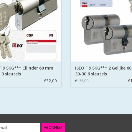
berschermt wordt met deze
berschermt wordt met dez
ficeerde cilinder met sleutel patent.
gecertificeerde cilinder met sleutel
EVOEGEN AAN WINKELWAGEN
TOEVOEGEN AAN WINKELWA
F 9 SKG*** Cilinder 60 mm
ISEO F 9 SKG*** 2 Gelijke 
 3 sleutels
30-30 6 sleutels
€52,00
€
0
€138,00
ABONNEER