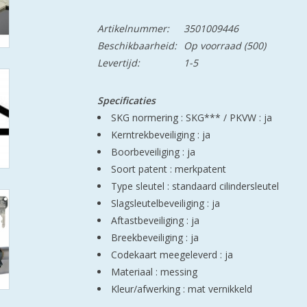
Artikelnummer:
3501009446
Beschikbaarheid:
Op voorraad
(500)
Levertijd:
1-5
Specificaties
SKG normering : SKG***
/
PKVW : ja
Kerntrekbeveiliging : ja
Boorbeveiliging : ja
Soort patent : merkpatent
Type sleutel : standaard cilindersleutel
Slagsleutelbeveiliging : ja
Aftastbeveiliging : ja
Breekbeveiliging : ja
Codekaart meegeleverd : ja
Materiaal : messing
Kleur/afwerking : mat vernikkeld