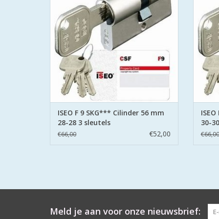
berschermt wordt met deze
gecertificeerde cilinder met sleutel patent.
gecerti
TOEVOEGEN AAN WINKELWAGEN
TO
ISEO F 9 SKG*** Cilinder 56 mm
ISEO 
28-28 3 sleutels
30-30
€52,00
€66,00
€66,0
Meld je aan voor onze nieuwsbrief: