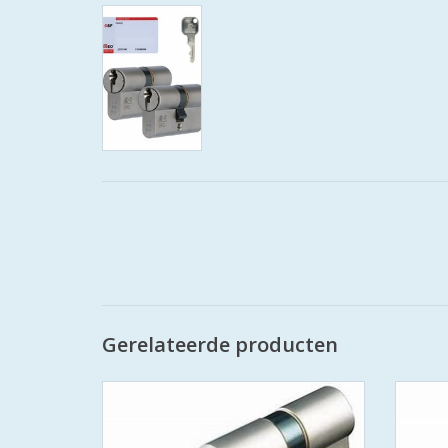
Gerelateerde producten
ISEO F9 skg*** deze cilinder voldoet aan
ISEO F
alle eisen van veiligheid HOMESECUUR
alle 
zorgt ervoor dat u huis optimaal
zo