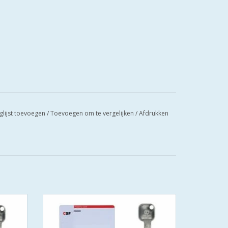
glijst toevoegen
/
Toevoegen om te vergelijken
/
Afdrukken
oet aan
ISEO F9 skg*** deze cilinder voldoet aan
SECUUR
alle eisen van veiligheid HOMESECUUR
aal
zorgt ervoor dat u huis optimaal