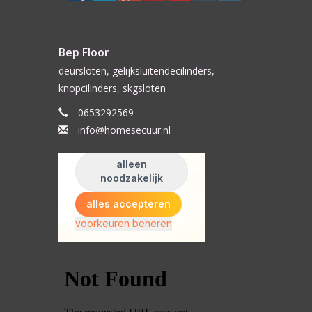
Bep Floor
deursloten, gelijksluitendecilinders,
knopcilinders, skgsloten
0653292569
info@homesecuur.nl