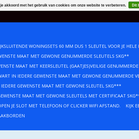
 je akkoord met het gebruik van cookies om onze website te verbeteren.
Dit 
IJKSLUITENDE WONINGSETS 60 MM DUS 1 SLEUTEL VOOR JE HELE 
GEWENSTE MAAT MET GEWONE GENUMMERDE SLEUTELS SKG**
WENSTE MAAT MET KEERSLEUTEL (GAATJES)VEILIGE GENUMMERDE
 ZWART IN IEDERE GEWENSTE MAAT MET GEWONE GENUMMERDE VE
IN IEDERE GEWENSTE MAAT MET GEWONE SLEUTEL SKG***
 GEWENSTE MAAT MET GEWONE SLEUTELS MET CERTIFICAAT SKG*
PEN JE SLOT MET TELEFOON OF CLICKER WIFI AFSTAND.
KIJK 
AKBORDEN