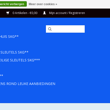
bericht verbergen
Meer over cookies »
0 Artikelen - €0,00
Mijn account / Registreren
HUIS SKG**
 SLEUTELS SKG**
ILIGE SLEUTELS SKG***
**
EENS ROND LEUKE AANBIEDINGEN