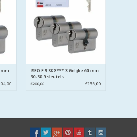
e
berschermt wordt met deze
 patent.
gecertificeerde cilinder met sleutel patent.
GEN
TOEVOEGEN AAN WINKELWAGEN
60 mm
ISEO F 9 SKG*** 3 Gelijke 60 mm
30-30 9 sleutels
104,00
€156,00
€200,00