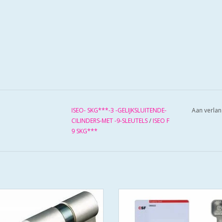
ISEO- SKG***-3 -GELIJKSLUITENDE-
Aan verlan
CILINDERS-MET -9-SLEUTELS
/
ISEO F
9 SKG***
9 skg*** deze cilinder voldoet aan
ISEO F9 skg*** deze cilinder vold
eisen van veiligheid HOMESECUUR
alle eisen van veiligheid HOME
rgt ervoor dat u huis optimaal
zorgt ervoor dat u huis optim