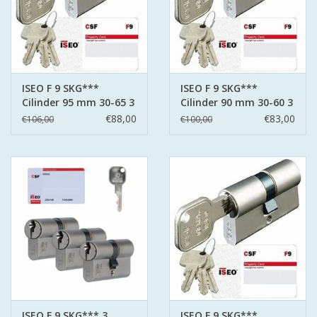
ISEO F 9 SKG***
ISEO F 9 SKG***
Cilinder 95 mm 30-65 3
Cilinder 90 mm 30-60 3
sleutels
sleutels
€88,00
€83,00
€106,00
€100,00
ISEO F 9 SKG*** 3
ISEO F 9 SKG***