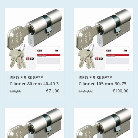
ISEO F 9 SKG***
ISEO F 9 SKG***
Cilinder 80 mm 40-40 3
Cilinder 105 mm 30-75
sleutels
3 sleutels
€71,00
€100,00
€86,00
€121,00