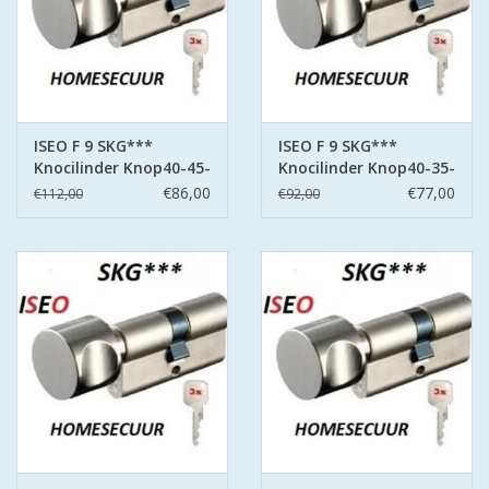
ISEO F 9 SKG***
ISEO F 9 SKG***
Knocilinder Knop40-45-
Knocilinder Knop40-35-
3- sleutels
3- sleutels
€86,00
€77,00
€112,00
€92,00