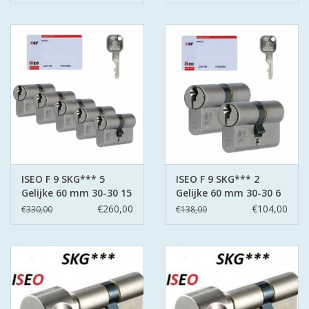
ISEO F 9 SKG*** 5
ISEO F 9 SKG*** 2
Gelijke 60 mm 30-30 15
Gelijke 60 mm 30-30 6
sleutels
sleutels
€260,00
€104,00
€330,00
€138,00