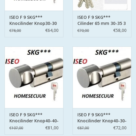
ISEO F9 ANTIKERNTREK IN
IEDERE GEWENSTE MAAT MET
ISEO F 9 SKG***
ISEO F 9 SKG***
GEWONE SLEUTELS MET
Knocilinder Knop30-30
Cilinder 65 mm 30-35 3
CERTIFICAAT SKG***
3 sleutels
sleutels
€64,00
€58,00
€78,00
€70,00
BOLD ELECTRONISCHE
CILINDERS OPEN JE SLOT MET
TELEFOON OF CLICKER WIFI
AFSTAND.
KIJK EENS ROND LEUKE
AANBIEDINGEN
DEURSCHILDEN VOOR
ISEO F 9 SKG***
ISEO F 9 SKG***
BUITEN
Knocilinder Knop40-40-
Knocilinder Knop40-30-
3- sleutels
3- sleutels
€81,00
€72,00
€107,00
€87,00
waakborden