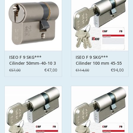
ISEO F 9 SKG***
ISEO F 9 SKG***
Cilinder 50mm-40-10 3
Cilinder 100 mm 45-55
sleutels
3 sleutels
€47,00
€94,00
€57,00
€114,00