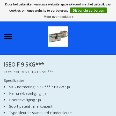
Door het gebruiken van onze website, ga je akkoord met het gebruik van
cookies om onze website te verbeteren.
Dit bericht verbergen
0 Artikelen - €0,00
Meer over cookies »
Home
S2 COMPLETE VEILIGE
GELIJKSLUITENDE
WONINGSETS 60 MM DUS 1
SLEUTEL VOOR JE HELE HUIS
ISEO F 9 SKG***
SKG**
HOME
/
MERKEN
/
ISEO F 9 SKG***
S2 CILINDER SLOTEN IN
Specificaties
IEDERE GEWENSTE MAAT MET
SKG normering : SKG***
/
PKVW : ja
GEWONE GENUMMERDE
Kerntrekbeveiliging : ja
SLEUTELS SKG**
Boorbeveiliging : ja
Soort patent : merkpatent
Type sleutel : standaard cilindersleutel
S2 CILINDERSLOTEN IN IEDERE