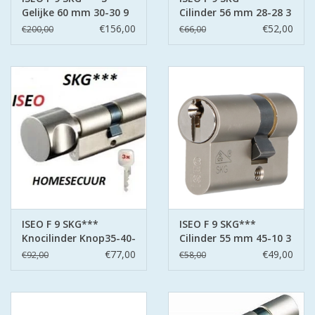
Gelijke 60 mm 30-30 9
Cilinder 56 mm 28-28 3
sleutels
sleutels
€156,00
€52,00
€200,00
€66,00
ISEO F 9 SKG***
ISEO F 9 SKG***
Knocilinder Knop35-40-
Cilinder 55 mm 45-10 3
3- sleutels
sleutels
€77,00
€49,00
€92,00
€58,00