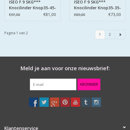
ISEO F 9 SKG***
ISEO F 9 SKG***
Knocilinder Knop35-45-
Knocilinder Knop35-35-
3- sleutels
3- sleutels
€81,00
€73,00
€97,00
€89,00
Pagina 1 van 2
1
2
Meld je aan voor onze nieuwsbrief:
ABONNEER
Klantenservice