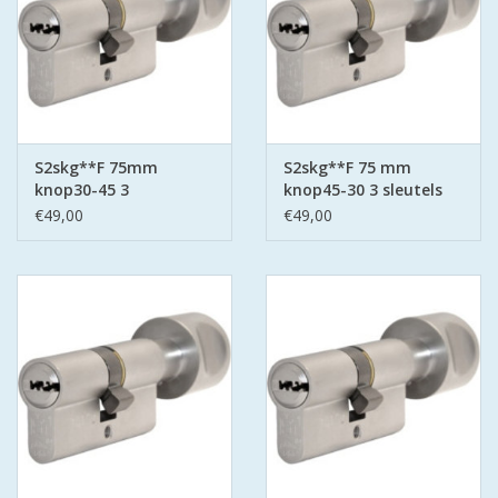
S2skg**F 75mm
S2skg**F 75 mm
knop30-45 3
knop45-30 3 sleutels
keersleutels
€49,00
€49,00