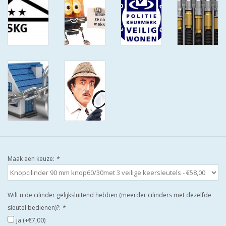
ISEO F9 ANTIKERNTREK IN
IEDERE GEWENSTE MAAT MET
GEWONE SLEUTELS MET
CERTIFICAAT SKG***
BOLD ELECTRONISCHE
CILINDERS OPEN JE SLOT MET
TELEFOON OF CLICKER WIFI
AFSTAND.
KIJK EENS ROND LEUKE
AANBIEDINGEN
Maak een keuze:
*
DEURSCHILDEN VOOR
BUITEN
Wilt u de cilinder gelijksluitend hebben (meerder cilinders met dezelfde
sleutel bedienen)?:
*
waakborden
ja (+€7,00)