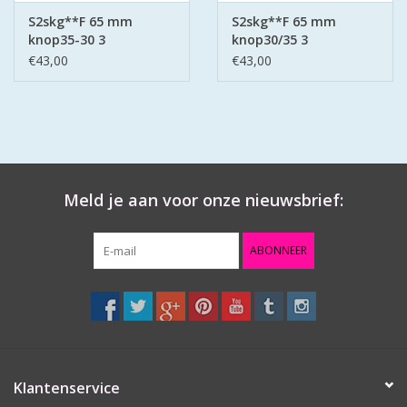
S2skg**F 65 mm
S2skg**F 65 mm
knop35-30 3
knop30/35 3
keersleutels
keersleutels
€43,00
€43,00
Meld je aan voor onze nieuwsbrief:
ABONNEER
Klantenservice