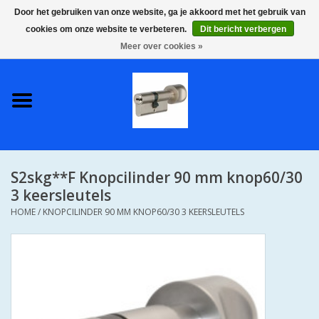
Door het gebruiken van onze website, ga je akkoord met het gebruik van
cookies om onze website te verbeteren.
Dit bericht verbergen
0 Artikelen - €0,00
Meer over cookies »
Home
S2 COMPLETE VEILIGE
GELIJKSLUITENDE
WONINGSETS 60 MM DUS 1
SLEUTEL VOOR JE HELE HUIS
S2skg**F Knopcilinder 90 mm knop60/30
SKG**
3 keersleutels
HOME
/
KNOPCILINDER 90 MM KNOP60/30 3 KEERSLEUTELS
S2 CILINDER SLOTEN IN
IEDERE GEWENSTE MAAT MET
GEWONE GENUMMERDE
SLEUTELS SKG**
S2 CILINDERSLOTEN IN IEDERE