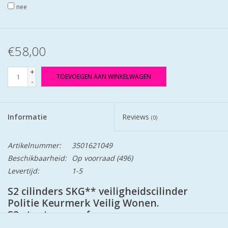
nee
€58,00
+
TOEVOEGEN AAN WINKELWAGEN
-
Informatie
Reviews
(0)
Artikelnummer:
3501621049
Beschikbaarheid:
Op voorraad
(496)
Levertijd:
1-5
S2 cilinders SKG** veiligheidscilinder
Politie Keurmerk Veilig Wonen.
S2 staat voor safe en secure.
Cilinders zij mat vernikkeld en worden