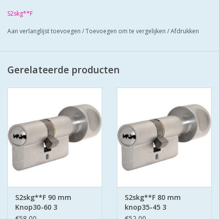
geleverd met 3 keersleutels
S2skg**F
Cilinders hebben boorbelemmering-
antielockpikken-antie klopsleutel.
Aan verlanglijst toevoegen
/
Toevoegen om te vergelijken
/
Afdrukken
Bescherm u cilinder met antiekerntrek
schilden SKG*** zo zorgt u voor super
veilige deuren.
Gerelateerde producten
S2skg**F 90 mm
S2skg**F 80 mm
Knop30-60 3
knop35-45 3
keersleutels
keersleutels
€58,00
€52,00