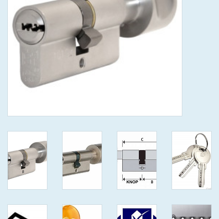
GEWENSTE MAAT MET
KEERSLEUTEL
(GAATJES)VEILIGE
GENUMMERDE SLEUTELS
SKG**
ISEO F 6 EXTRA S
ANTIKERNTREK ZWART IN
IEDERE GEWENSTE MAAT MET
GEWONE GENUMMERDE
VEILIGE SLEUTELS SKG***
ISEO F 6 EXTRA S
ANTIKERNTREK IN IEDERE
GEWENSTE MAAT MET
GEWONE SLEUTEL SKG***