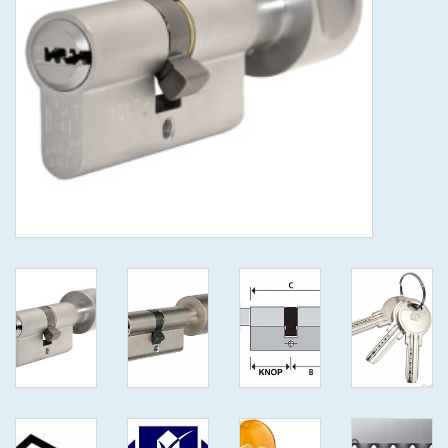
GEWENSTE MAAT MET
KEERSLEUTEL
(GAATJES)VEILIGE
GENUMMERDE SLEUTELS
SKG**
ISEO F 6 EXTRA S
ANTIKERNTREK ZWART IN
IEDERE GEWENSTE MAAT MET
GEWONE GENUMMERDE
VEILIGE SLEUTELS SKG***
ISEO F 6 EXTRA S
ANTIKERNTREK IN IEDERE
GEWENSTE MAAT MET
GEWONE SLEUTEL SKG***