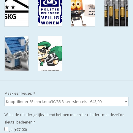
ISEO F9 ANTIKERNTREK IN
IEDERE GEWENSTE MAAT MET
GEWONE SLEUTELS MET
CERTIFICAAT SKG***
BOLD ELECTRONISCHE
CILINDERS OPEN JE SLOT MET
TELEFOON OF CLICKER WIFI
AFSTAND.
KIJK EENS ROND LEUKE
AANBIEDINGEN
Maak een keuze:
*
DEURSCHILDEN VOOR
BUITEN
Wilt u de cilinder gelijksluitend hebben (meerder cilinders met dezelfde
sleutel bedienen)?:
waakborden
ja (+€7,00)