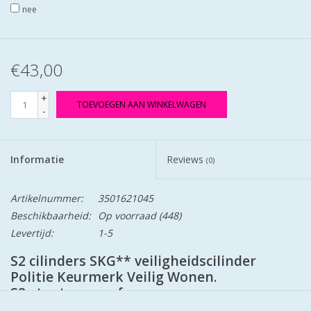
nee
€43,00
+
TOEVOEGEN AAN WINKELWAGEN
-
Informatie
Reviews
(0)
Artikelnummer:
3501621045
Beschikbaarheid:
Op voorraad
(448)
Levertijd:
1-5
S2 cilinders SKG** veiligheidscilinder
Politie Keurmerk Veilig Wonen.
S2 staat voor safe en secure.
Cilinders zij mat vernikkeld en worden