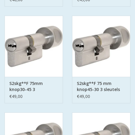
S2skg**F 75mm
S2skg**F 75 mm
knop30-45 3
knop45-30 3 sleutels
keersleutels
€49,00
€49,00