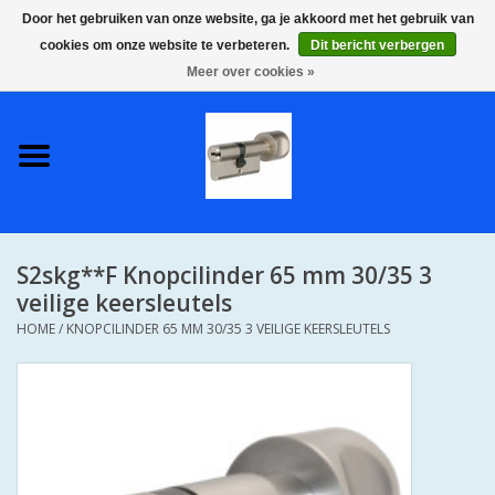
Door het gebruiken van onze website, ga je akkoord met het gebruik van
cookies om onze website te verbeteren.
Dit bericht verbergen
0 Artikelen - €0,00
Meer over cookies »
Home
S2 COMPLETE VEILIGE
GELIJKSLUITENDE
WONINGSETS 60 MM DUS 1
SLEUTEL VOOR JE HELE HUIS
S2skg**F Knopcilinder 65 mm 30/35 3
SKG**
veilige keersleutels
HOME
/
KNOPCILINDER 65 MM 30/35 3 VEILIGE KEERSLEUTELS
S2 CILINDER SLOTEN IN
IEDERE GEWENSTE MAAT MET
GEWONE GENUMMERDE
SLEUTELS SKG**
S2 CILINDERSLOTEN IN IEDERE