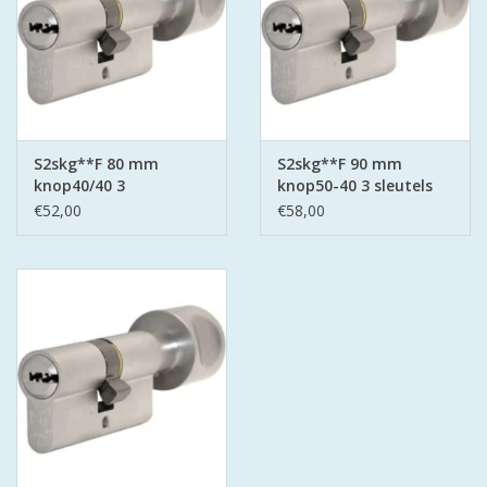
S2skg**F 80 mm
S2skg**F 90 mm
knop40/40 3
knop50-40 3 sleutels
keersleutels
€52,00
€58,00