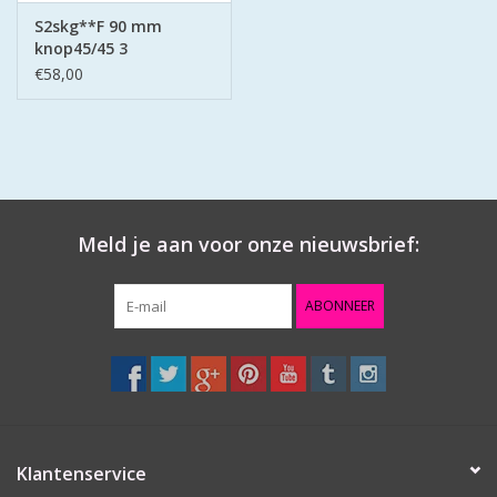
S2skg**F 90 mm
knop45/45 3
keersleutels
€58,00
Meld je aan voor onze nieuwsbrief:
ABONNEER
Klantenservice