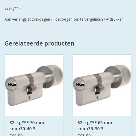
geleverd met 6 veilige putsleutels
S2skg**F
Cilinders hebben boorbelemmering-
antielockpikken-antie klopsleutel.
Aan verlanglijst toevoegen
/
Toevoegen om te vergelijken
/
Afdrukken
Bescherm u cilinder met antiekerntrek
schilden SKG*** zo zorgt u voor super
veilige deuren.
Gerelateerde producten
S2skg**F 70 mm
S2skg**F 65 mm
knop30-40 3
knop35-30 3
keersleutels
keersleutels
€46,00
€43,00