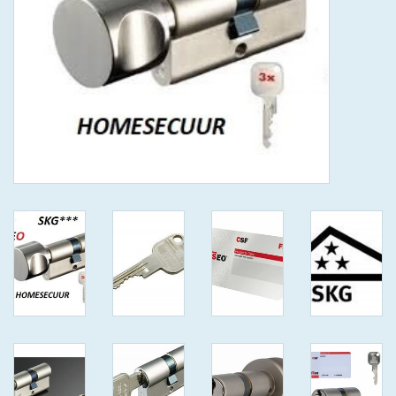
GEWENSTE MAAT MET
KEERSLEUTEL
(GAATJES)VEILIGE
GENUMMERDE SLEUTELS
SKG**
ISEO F 6 EXTRA S
ANTIKERNTREK ZWART IN
IEDERE GEWENSTE MAAT MET
GEWONE GENUMMERDE
VEILIGE SLEUTELS SKG***
ISEO F 6 EXTRA S
ANTIKERNTREK IN IEDERE
GEWENSTE MAAT MET
GEWONE SLEUTEL SKG***