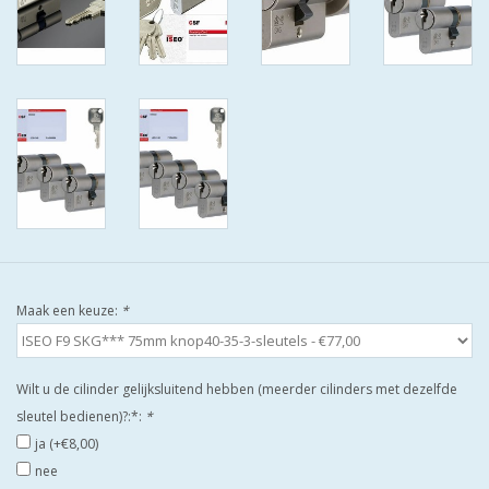
ISEO F9 ANTIKERNTREK IN
IEDERE GEWENSTE MAAT MET
GEWONE SLEUTELS MET
CERTIFICAAT SKG***
BOLD ELECTRONISCHE
CILINDERS OPEN JE SLOT MET
TELEFOON OF CLICKER WIFI
AFSTAND.
KIJK EENS ROND LEUKE
Maak een keuze:
*
AANBIEDINGEN
DEURSCHILDEN VOOR
Wilt u de cilinder gelijksluitend hebben (meerder cilinders met dezelfde
BUITEN
sleutel bedienen)?:*:
*
ja (+€8,00)
nee
waakborden