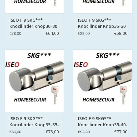
ISEO F 9 SKG***
ISEO F 9 SKG***
Knocilinder Knop30-30
Knocilinder Knop35-30
3 sleutels
3 sleutels
€64,00
€68,00
€78,00
€82,00
ISEO F 9 SKG***
ISEO F 9 SKG***
Knocilinder Knop35-35-
Knocilinder Knop35-40-
3- sleutels
3- sleutels
€73,00
€77,00
€89,00
€92,00