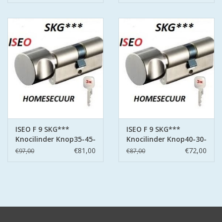
ISEO F 9 SKG***
ISEO F 9 SKG***
Knocilinder Knop35-45-
Knocilinder Knop40-30-
3- sleutels
3- sleutels
€81,00
€72,00
€97,00
€87,00