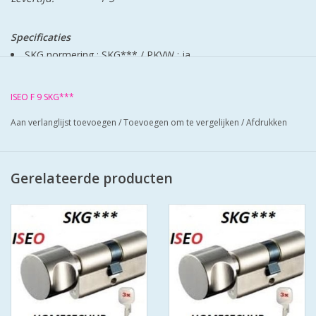
Specificaties
SKG normering : SKG***
/
PKVW : ja
Kerntrekbeveiliging : ja
Boorbeveiliging : ja
ISEO F 9 SKG***
Soort patent : merkpatent
Aan verlanglijst toevoegen
/
Toevoegen om te vergelijken
/
Afdrukken
Type sleutel : standaard cilindersleutel
Slagsleutelbeveiliging : ja
Aftastbeveiliging : ja
Gerelateerde producten
Breekbeveiliging : ja
Codekaart meegeleverd : ja
Materiaal : messing
Kleur/afwerking : mat vernikkeld