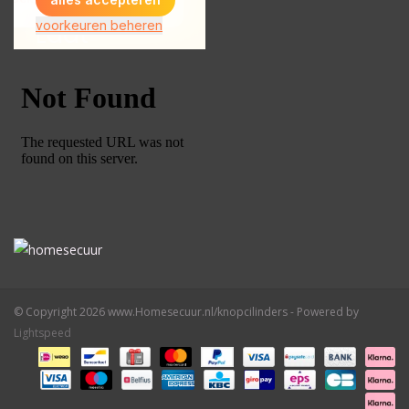
© Copyright 2026 www.Homesecuur.nl/knopcilinders - Powered by
Lightspeed