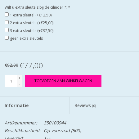
Wilt u extra sleutels bij de cilinder ?:
*
1 extra sleutel (+€12,50)
2 extra sleutels (+€25,00)
3 extra sleutels (+€37,50)
geen extra sleutels
€77,00
€92,00
+
TOEVOEGEN AAN WINKELWAGEN
-
Informatie
Reviews
(0)
Artikelnummer:
350100944
Beschikbaarheid:
Op voorraad
(500)
Levertijd:
1-5