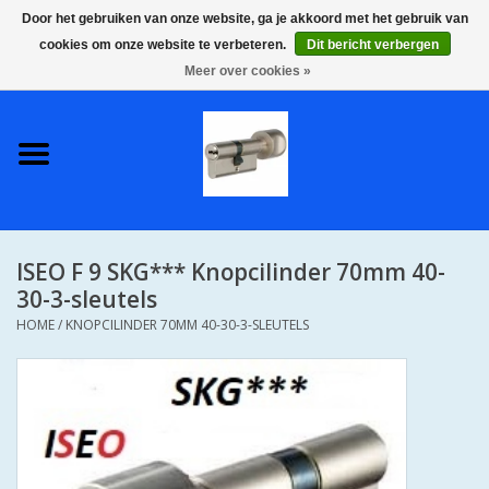
Door het gebruiken van onze website, ga je akkoord met het gebruik van
cookies om onze website te verbeteren.
Dit bericht verbergen
0 Artikelen - €0,00
Meer over cookies »
Home
S2 COMPLETE VEILIGE
GELIJKSLUITENDE
WONINGSETS 60 MM DUS 1
SLEUTEL VOOR JE HELE HUIS
ISEO F 9 SKG*** Knopcilinder 70mm 40-
SKG**
30-3-sleutels
HOME
/
KNOPCILINDER 70MM 40-30-3-SLEUTELS
S2 CILINDER SLOTEN IN
IEDERE GEWENSTE MAAT MET
GEWONE GENUMMERDE
SLEUTELS SKG**
S2 CILINDERSLOTEN IN IEDERE