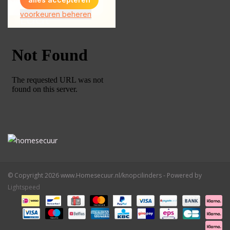
© Copyright 2026 www.Homesecuur.nl/knopcilinders - Powered by
Lightspeed