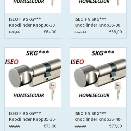
ISEO F 9 SKG***
ISEO F 9 SKG***
Knocilinder Knop30-30
Knocilinder Knop35-30
3 sleutels
3 sleutels
€64,00
€68,00
€78,00
€82,00
ISEO F 9 SKG***
ISEO F 9 SKG***
Knocilinder Knop35-35-
Knocilinder Knop35-40-
3- sleutels
3- sleutels
€73,00
€77,00
€89,00
€92,00