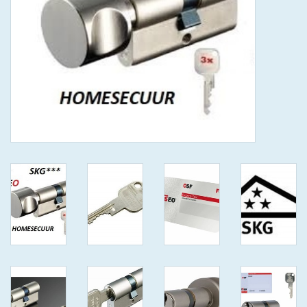
GEWENSTE MAAT MET
KEERSLEUTEL
(GAATJES)VEILIGE
GENUMMERDE SLEUTELS
SKG**
ISEO F 6 EXTRA S
ANTIKERNTREK ZWART IN
IEDERE GEWENSTE MAAT MET
GEWONE GENUMMERDE
VEILIGE SLEUTELS SKG***
ISEO F 6 EXTRA S
ANTIKERNTREK IN IEDERE
GEWENSTE MAAT MET
GEWONE SLEUTEL SKG***