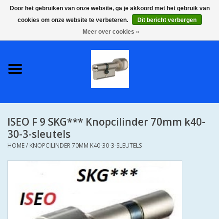
Door het gebruiken van onze website, ga je akkoord met het gebruik van
cookies om onze website te verbeteren.
Dit bericht verbergen
0 Artikelen - €0,00
Meer over cookies »
Home
S2 COMPLETE VEILIGE
GELIJKSLUITENDE
WONINGSETS 60 MM DUS 1
SLEUTEL VOOR JE HELE HUIS
ISEO F 9 SKG*** Knopcilinder 70mm k40-
SKG**
30-3-sleutels
HOME
/
KNOPCILINDER 70MM K40-30-3-SLEUTELS
S2 CILINDER SLOTEN IN
IEDERE GEWENSTE MAAT MET
GEWONE GENUMMERDE
SLEUTELS SKG**
S2 CILINDERSLOTEN IN IEDERE