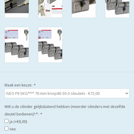
ISEO F9 ANTIKERNTREK IN
IEDERE GEWENSTE MAAT MET
GEWONE SLEUTELS MET
CERTIFICAAT SKG***
BOLD ELECTRONISCHE
CILINDERS OPEN JE SLOT MET
TELEFOON OF CLICKER WIFI
AFSTAND.
KIJK EENS ROND LEUKE
Maak een keuze:
*
AANBIEDINGEN
DEURSCHILDEN VOOR
Wilt u de cilinder gelijksluitend hebben (meerder cilinders met dezelfde
BUITEN
sleutel bedienen)?:*:
*
ja (+€8,00)
nee
waakborden