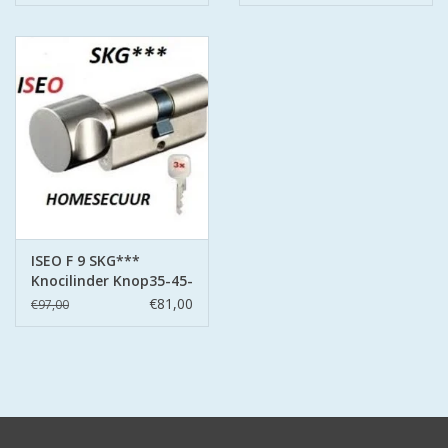
ISEO F 9 SKG***
Knocilinder Knop35-45-
3- sleutels
€81,00
€97,00