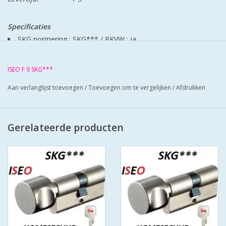
Specificaties
SKG normering : SKG***
/
PKVW : ja
Kerntrekbeveiliging : ja
Boorbeveiliging : ja
ISEO F 9 SKG***
Soort patent : merkpatent
Aan verlanglijst toevoegen
/
Toevoegen om te vergelijken
/
Afdrukken
Type sleutel : standaard cilindersleutel
Slagsleutelbeveiliging : ja
Aftastbeveiliging : ja
Gerelateerde producten
Breekbeveiliging : ja
Codekaart meegeleverd : ja
Materiaal : messing
Kleur/afwerking : mat vernikkeld