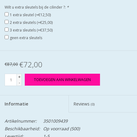
Wilt u extra sleutels bij de cilinder ?:
*
1 extra sleutel (+€12,50)
2 extra sleutels (+€25,00)
3 extra sleutels (+€37,50)
geen extra sleutels
€72,00
€87,00
+
TOEVOEGEN AAN WINKELWAGEN
-
Informatie
Reviews
(0)
Artikelnummer:
3501009439
Beschikbaarheid:
Op voorraad
(500)
Levertijd:
1-5