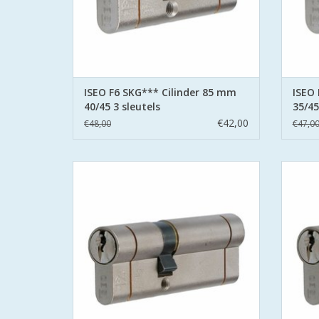
TOEVOEGEN AAN WINKELWAGEN
TO
ISEO F6 SKG*** Cilinder 85 mm
ISEO 
40/45 3 sleutels
35/45
€42,00
€48,00
€47,0
Iseo F6 extra S SKG*** europrofielcilinder
Iseo F6
- SKG*** en PolitieKeurmerk Veilig Wonen
- SKG*
- standaard geleverd met 3 sleutels
- s
- 6 pins cilinder met gehard stalen pinnen
- 6 pin
- voorzien van beveiliging tegen boren en
- voor
kerntrekken
- stalen brug: voorkomt breken
-
TOEVOEGEN AAN WINKELWAGEN
TO