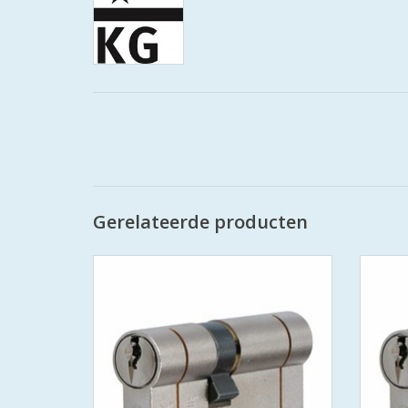
Gerelateerde producten
Iseo F6 extra S SKG*** europrofielcilinder
Iseo F6
- SKG*** en PolitieKeurmerk Veilig Wonen
- SKG*
- standaard geleverd met 3 sleutels
- s
- 6 pins cilinder met gehard stalen pinnen
- 6 pin
- voorzien van beveiliging tegen boren en
- voor
kerntrekken
- stalen brug: voorkomt breken
-