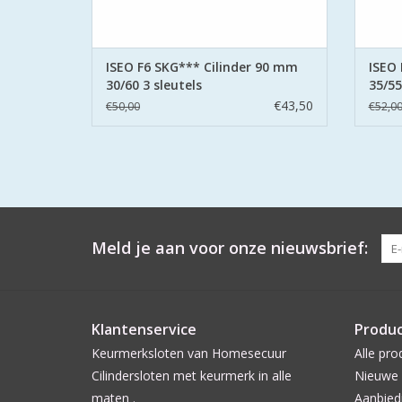
ISEO F6 SKG*** Cilinder 90 mm
ISEO 
30/60 3 sleutels
35/55
€43,50
€50,00
€52,0
Meld je aan voor onze nieuwsbrief:
Klantenservice
Produ
Keurmerksloten van Homesecuur
Alle pro
Cilindersloten met keurmerk in alle
Nieuwe 
maten .
Aanbied