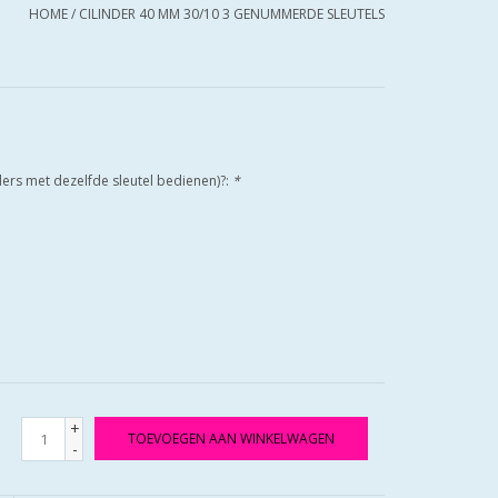
HOME
/
CILINDER 40 MM 30/10 3 GENUMMERDE SLEUTELS
nders met dezelfde sleutel bedienen)?:
*
+
TOEVOEGEN AAN WINKELWAGEN
-