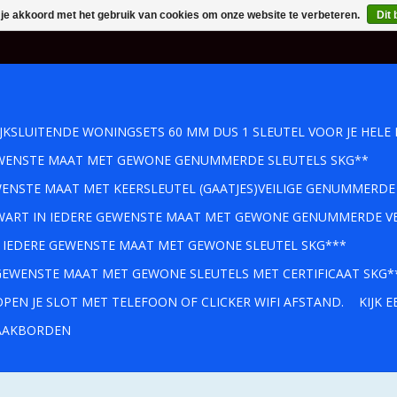
 je akkoord met het gebruik van cookies om onze website te verbeteren.
Dit 
IJKSLUITENDE WONINGSETS 60 MM DUS 1 SLEUTEL VOOR JE HELE 
GEWENSTE MAAT MET GEWONE GENUMMERDE SLEUTELS SKG**
WENSTE MAAT MET KEERSLEUTEL (GAATJES)VEILIGE GENUMMERDE
 ZWART IN IEDERE GEWENSTE MAAT MET GEWONE GENUMMERDE VE
IN IEDERE GEWENSTE MAAT MET GEWONE SLEUTEL SKG***
 GEWENSTE MAAT MET GEWONE SLEUTELS MET CERTIFICAAT SKG*
PEN JE SLOT MET TELEFOON OF CLICKER WIFI AFSTAND.
KIJK 
AKBORDEN