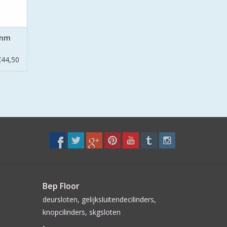
 mm
€44,50
Bep Floor
deursloten, gelijksluitendecilinders,
knopcilinders, skgsloten