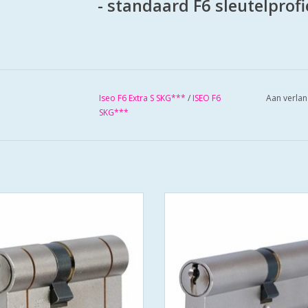
- standaard F6 sleutelprofi
Iseo F6 Extra S SKG***
/
ISEO F6
Aan verlan
SKG***
 extra S SKG*** europrofielcilinder
Iseo F6 extra S SKG*** europrofiel
** en PolitieKeurmerk Veilig Wonen
- SKG*** en PolitieKeurmerk Veili
tandaard geleverd met 3 sleutels
- standaard geleverd met 3 sleu
s cilinder met gehard stalen pinnen
- 6 pins cilinder met gehard stale
zien van beveiliging tegen boren en
- voorzien van beveiliging tegen b
kerntrekken
kerntrekken
 stalen brug: voorkomt breken
- stalen brug: voorkomt brek