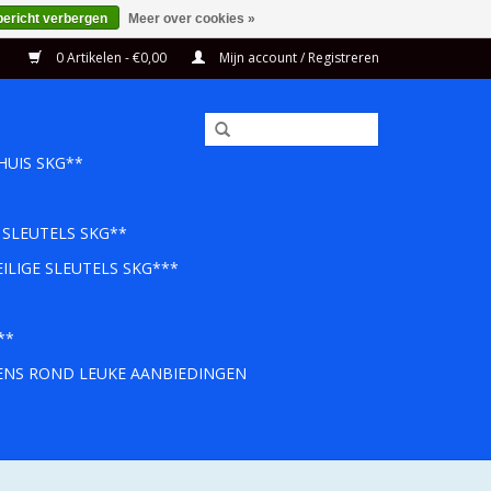
bericht verbergen
Meer over cookies »
0 Artikelen - €0,00
Mijn account / Registreren
HUIS SKG**
 SLEUTELS SKG**
ILIGE SLEUTELS SKG***
**
EENS ROND LEUKE AANBIEDINGEN