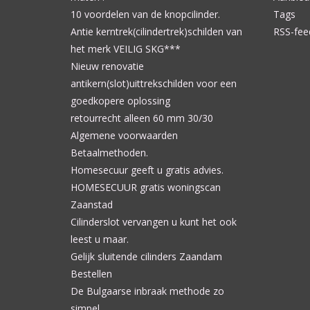
10 voordelen van de knopcilinder.
Tags
Antie kerntrek(cilindertrek)schilden van
RSS-fee
het merk VEILIG SKG***
Nieuw renovatie
antikern(slot)uittrekschilden voor een
goedkopere oplossing
retourrecht alleen 60 mm 30/30
Algemene voorwaarden
Betaalmethoden.
Homesecuur geeft u gratis advies.
HOMESECUUR gratis woningscan
Zaanstad
Cilinderslot vervangen u kunt het ook
leest u maar.
Gelijk sluitende cilinders Zaandam
Bestellen
De Bulgaarse inbraak methode zo
simpel