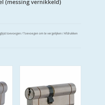
el (messing vernikkeld)
glijst toevoegen
/
Toevoegen om te vergelijken
/
Afdrukken
cilinder
Iseo F6 extra S SKG*** europrofielcilinder
g Wonen
- SKG*** en PolitieKeurmerk Veilig Wonen
tels
- standaard geleverd met 3 sleutels
n pinnen
- 6 pins cilinder met gehard stalen pinnen
oren en
- voorzien van beveiliging tegen boren en
kerntrekken
en
- stalen brug: voorkomt breken