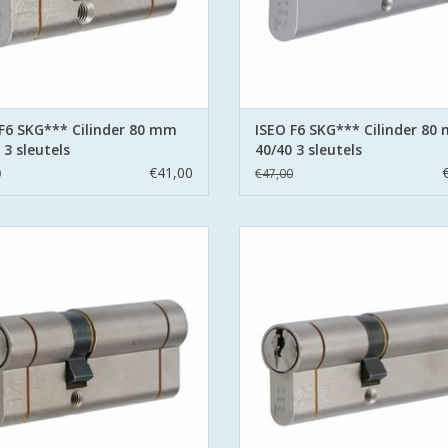
EVOEGEN AAN WINKELWAGEN
TOEVOEGEN AAN WINKELWA
F6 SKG*** Cilinder 80 mm
ISEO F6 SKG*** Cilinder 80
 3 sleutels
40/40 3 sleutels
€41,00
0
€47,00
 extra S SKG*** europrofielcilinder
Iseo F6 extra S SKG*** europrofiel
** en PolitieKeurmerk Veilig Wonen
- SKG*** en PolitieKeurmerk Veili
tandaard geleverd met 3 sleutels
- standaard geleverd met 3 sleu
s cilinder met gehard stalen pinnen
- 6 pins cilinder met gehard stale
zien van beveiliging tegen boren en
- voorzien van beveiliging tegen b
kerntrekken
kerntrekken
 stalen brug: voorkomt breken
- stalen brug: voorkomt brek
EVOEGEN AAN WINKELWAGEN
TOEVOEGEN AAN WINKELWA