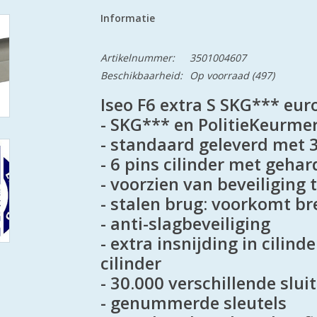
Informatie
Artikelnummer:
3501004607
Beschikbaarheid:
Op voorraad
(497)
Iseo F6 extra S SKG*** euro
- SKG*** en PolitieKeurme
- standaard geleverd met 3
- 6 pins cilinder met geha
- voorzien van beveiliging
- stalen brug: voorkomt br
- anti-slagbeveiliging
- extra insnijding in cilin
cilinder
- 30.000 verschillende slui
- genummerde sleutels