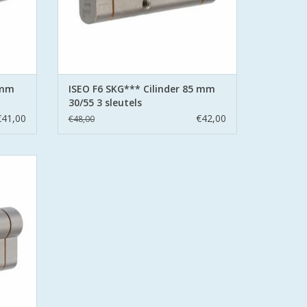
GEN
TOEVOEGEN AAN WINKELWAGEN
 mm
ISEO F6 SKG*** Cilinder 85 mm
30/55 3 sleutels
€41,00
€42,00
€48,00
cilinder
g Wonen
tels
n pinnen
oren en
en
GEN