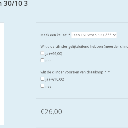
m 30/10 3
Maak een keuze:
*
Wilt u de cilinder gelijksluitend hebben (meerder cili
ja (+€6,00)
nee
wlit de cilinder voorzien van draaiknop ?:
*
ja (+€10,00)
nee
€26,00