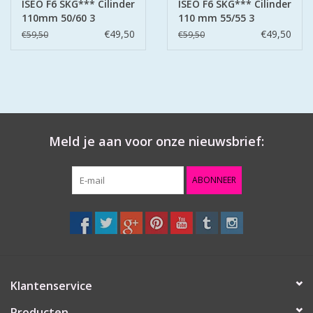
ISEO F6 SKG*** Cilinder
ISEO F6 SKG*** Cilinder
110mm 50/60 3
110 mm 55/55 3
sleutels
sleutels
€49,50
€49,50
€59,50
€59,50
Meld je aan voor onze nieuwsbrief:
ABONNEER
Klantenservice
Producten