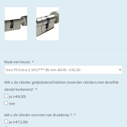
ISEO F9 ANTIKERNTREK IN
IEDERE GEWENSTE MAAT MET
GEWONE SLEUTELS MET
CERTIFICAAT SKG***
BOLD ELECTRONISCHE
CILINDERS OPEN JE SLOT MET
TELEFOON OF CLICKER WIFI
AFSTAND.
Maak een keuze:
*
KIJK EENS ROND LEUKE
Wilt u de cilinder gelijksluitend hebben (meerder cilinders met dezelfde
AANBIEDINGEN
sleutel bedienen)?:
*
ja (+€6,00)
DEURSCHILDEN VOOR
nee
BUITEN
wilt u de cilinder voorzien van draaiknop ?:
*
ja (+€12,00)
waakborden