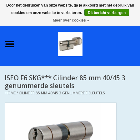
Door het gebruiken van onze website, ga je akkoord met het gebruik van
cookies om onze website te verbeteren.
Dit bericht verbergen
0 Artikelen - €0,00
Meer over cookies »
Home
S2 COMPLETE VEILIGE
GELIJKSLUITENDE
WONINGSETS 60 MM DUS 1
SLEUTEL VOOR JE HELE HUIS
ISEO F6 SKG*** Cilinder 85 mm 40/45 3
SKG**
genummerde sleutels
HOME
/
CILINDER 85 MM 40/45 3 GENUMMERDE SLEUTELS
S2 CILINDER SLOTEN IN
IEDERE GEWENSTE MAAT MET
GEWONE GENUMMERDE
SLEUTELS SKG**
S2 CILINDERSLOTEN IN IEDERE