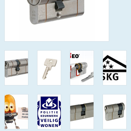
GEWENSTE MAAT MET
KEERSLEUTEL
(GAATJES)VEILIGE
GENUMMERDE SLEUTELS
SKG**
ISEO F 6 EXTRA S
ANTIKERNTREK ZWART IN
IEDERE GEWENSTE MAAT MET
GEWONE GENUMMERDE
VEILIGE SLEUTELS SKG***
ISEO F 6 EXTRA S
ANTIKERNTREK IN IEDERE
GEWENSTE MAAT MET
GEWONE SLEUTEL SKG***