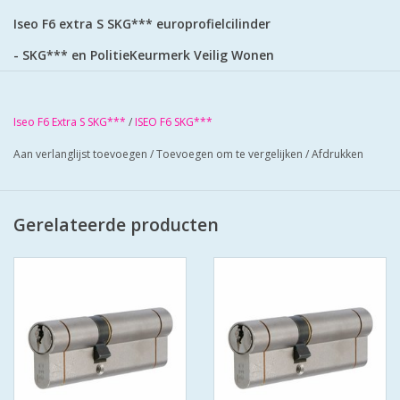
Iseo F6 extra S SKG*** europrofielcilinder
- SKG*** en PolitieKeurmerk Veilig Wonen
- standaard geleverd met 3 sleutels
- 6 pins cilinder met gehard stalen pinnen
- voorzien van beveiliging tegen boren en kerntrekken
Iseo F6 Extra S SKG***
/
ISEO F6 SKG***
- stalen brug: voorkomt breken van de cilinder
Aan verlanglijst toevoegen
/
Toevoegen om te vergelijken
/
Afdrukken
- anti-slagbeveiliging
- extra insnijding in cilinder: voorkomt breken van de
cilinder
Gerelateerde producten
- 30.000 verschillende sluitingen
- genummerde sleutels
- standaard F6 sleutelprofiel (messing vernikkeld)