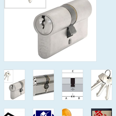
GEWENSTE MAAT MET
KEERSLEUTEL
(GAATJES)VEILIGE
GENUMMERDE SLEUTELS
SKG**
ISEO F 6 EXTRA S
ANTIKERNTREK ZWART IN
IEDERE GEWENSTE MAAT MET
GEWONE GENUMMERDE
VEILIGE SLEUTELS SKG***
ISEO F 6 EXTRA S
ANTIKERNTREK IN IEDERE
GEWENSTE MAAT MET
GEWONE SLEUTEL SKG***