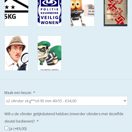
ISEO F9 ANTIKERNTREK IN
IEDERE GEWENSTE MAAT MET
GEWONE SLEUTELS MET
CERTIFICAAT SKG***
BOLD ELECTRONISCHE
CILINDERS OPEN JE SLOT MET
TELEFOON OF CLICKER WIFI
AFSTAND.
KIJK EENS ROND LEUKE
AANBIEDINGEN
Maak een keuze:
*
DEURSCHILDEN VOOR
BUITEN
Wilt u de cilinder gelijksluitend hebben (meerder cilinders met dezelfde
sleutel bedienen)?:
*
waakborden
Ja (+€6,00)