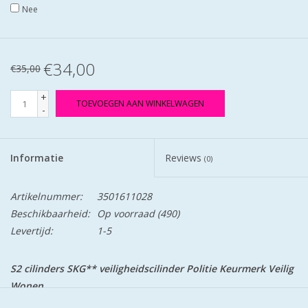
Nee
€34,00
€35,00
+
TOEVOEGEN AAN WINKELWAGEN
-
Informatie
Reviews
(0)
Artikelnummer:
3501611028
Beschikbaarheid:
Op voorraad
(490)
Levertijd:
1-5
S2 cilinders SKG** veiligheidscilinder Politie Keurmerk Veilig
Wonen.
S2 staat voor safe en secure.