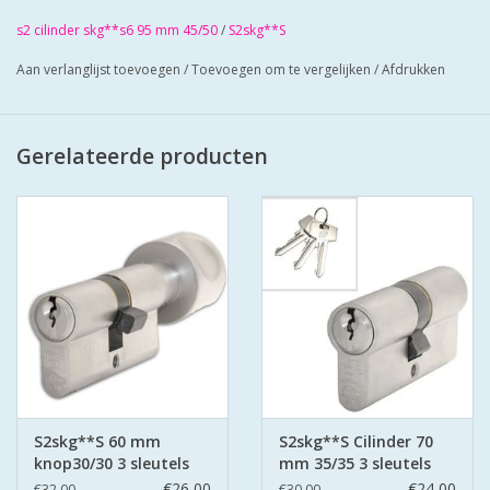
Cilinders zij mat vernikkeld en worden geleverd met 3
s2 cilinder skg**s6 95 mm 45/50
/
S2skg**S
sleuteLs
Aan verlanglijst toevoegen
/
Toevoegen om te vergelijken
/
Afdrukken
Cilinders hebben boorbelemmering
Bescherm u cilinder met antiekerntrek schilden SKG*** zo
zorgt u voor super veilige deuren.
Gerelateerde producten
S2skg**S 60 mm
S2skg**S Cilinder 70
knop30/30 3 sleutels
mm 35/35 3 sleutels
€26,00
€24,00
€32,00
€30,00