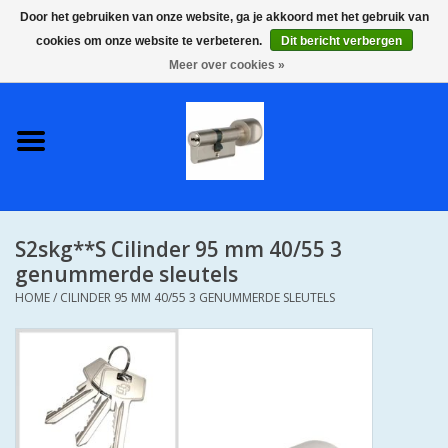
Door het gebruiken van onze website, ga je akkoord met het gebruik van
cookies om onze website te verbeteren.
Dit bericht verbergen
0 Artikelen - €0,00
Meer over cookies »
Home
S2 COMPLETE VEILIGE
GELIJKSLUITENDE
WONINGSETS 60 MM DUS 1
SLEUTEL VOOR JE HELE HUIS
S2skg**S Cilinder 95 mm 40/55 3
SKG**
genummerde sleutels
HOME
/
CILINDER 95 MM 40/55 3 GENUMMERDE SLEUTELS
S2 CILINDER SLOTEN IN
IEDERE GEWENSTE MAAT MET
GEWONE GENUMMERDE
SLEUTELS SKG**
S2 CILINDERSLOTEN IN IEDERE