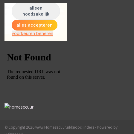
© Copyright 2026 www.Homesecuur.nl/knopcilinders - Powered by