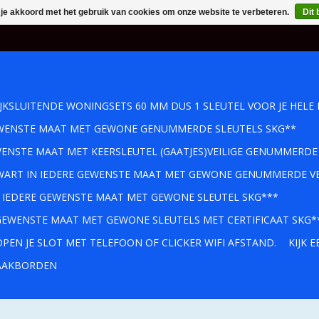
 je akkoord met het gebruik van cookies om onze website te verbeteren.
Dit 
IJKSLUITENDE WONINGSETS 60 MM DUS 1 SLEUTEL VOOR JE HELE 
GEWENSTE MAAT MET GEWONE GENUMMERDE SLEUTELS SKG**
WENSTE MAAT MET KEERSLEUTEL (GAATJES)VEILIGE GENUMMERDE
 ZWART IN IEDERE GEWENSTE MAAT MET GEWONE GENUMMERDE VE
IN IEDERE GEWENSTE MAAT MET GEWONE SLEUTEL SKG***
 GEWENSTE MAAT MET GEWONE SLEUTELS MET CERTIFICAAT SKG*
PEN JE SLOT MET TELEFOON OF CLICKER WIFI AFSTAND.
KIJK 
AKBORDEN