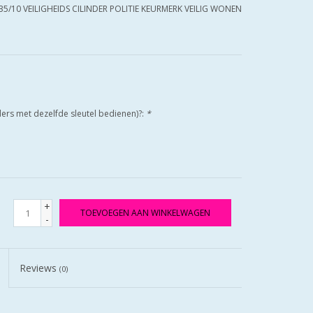
35/10 VEILIGHEIDS CILINDER POLITIE KEURMERK VEILIG WONEN
nders met dezelfde sleutel bedienen)?:
*
+
TOEVOEGEN AAN WINKELWAGEN
-
Reviews
(0)