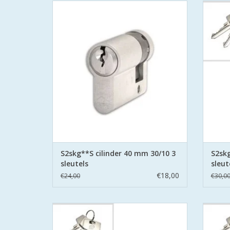
S2 cilinders 40 mm 30/10 SKG**S6
S2 
veiligheidscilinder Politie Keurmerk Veilig
veiligh
Wonen.
S2 staat voor safe en secure met boor
S2 st
belemmering aan beide zijden hard stalen
belemme
pinnen.
TOEVOEGEN AAN WINKELWAGEN
TO
S2skg**S cilinder 40 mm 30/10 3
S2skg
sleutels
sleut
€18,00
€24,00
€30,0
S2 cilinders 85 mm 40/45 SKG**S6
S2 
veiligheidscilinder Politie Keurmerk Veilig
veiligh
Wonen.