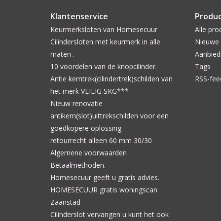
Klantenservice
Produ
Keurmerksloten van Homesecuur
Alle pro
Cilindersloten met keurmerk in alle
Nieuwe 
maten .
Aanbied
10 voordelen van de knopcilinder.
Tags
Antie kerntrek(cilindertrek)schilden van
RSS-fee
het merk VEILIG SKG***
Nieuw renovatie
antikern(slot)uittrekschilden voor een
goedkopere oplossing
retourrecht alleen 60 mm 30/30
Algemene voorwaarden
Betaalmethoden.
Homesecuur geeft u gratis advies.
HOMESECUUR gratis woningscan
Zaanstad
Cilinderslot vervangen u kunt het ook