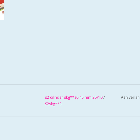
s2 cilinder skg**s6 45 mm 35/10
/
Aan verlan
S2skg**S