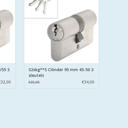
t boor
S2 staat voor safe en secure met boor
d stalen
belemmering aan beide zijden hard stalen
pinnen.
GEN
TOEVOEGEN AAN WINKELWAGEN
/55 3
S2skg**S Cilinder 95 mm 45-50 3
sleutels
€32,00
€34,00
€35,00