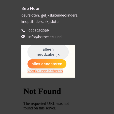
Bep Floor
deursloten, gelijksluitendecilinders,
knopcilinders, skgsloten
0653292569
info@homesecuur.nl