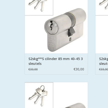
S2 staat voor safe en secure met boor
S2 st
belemmering aan beide zijden hard stalen
belemme
pinnen.
TOEVOEGEN AAN WINKELWAGEN
TO
S2skg**S cilinder 85 mm 40-45 3
S2skg
sleutels
sleut
€30,00
€33,00
€33,0
S2 cilinders 80 mm 35/45 SKG**S6
veiligheidscilinder Politie Keurmerk Veilig
Wonen.
S2 staat voor safe en secure met boor
belemmering aan beide zijden hard stalen