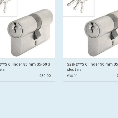
aat voor safe en secure met boor
S2 staat voor safe en secure me
ring aan beide zijden hard stalen
belemmering aan beide zijden har
pinnen.
pinnen.
EVOEGEN AAN WINKELWAGEN
TOEVOEGEN AAN WINKELWA
**S Cilinder 85 mm 35-50 3
S2skg**S Cilinder 90 mm 35
els
sleutels
€30,00
0
€36,00