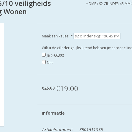
/10 veiligheids
HOME
/
S2 CILINDER 45 MM 
ig Wonen
Maak een keuze:
*
Wilt u de cilinder gelijksluitend hebben (meerder cili
Ja (+€6,00)
Nee
€19,00
€25,00
Informatie
Artikelnummer:
3501611036