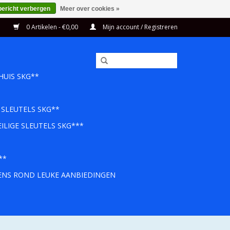
bericht verbergen
Meer over cookies »
0 Artikelen - €0,00
Mijn account / Registreren
HUIS SKG**
 SLEUTELS SKG**
ILIGE SLEUTELS SKG***
**
EENS ROND LEUKE AANBIEDINGEN