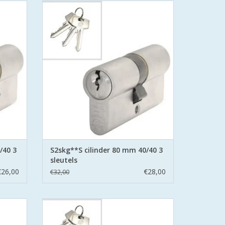
**S6
S2 cilinders 80 mm 40/40 SKG**S6
k Veilig
veiligheidscilinder Politie Keurmerk Veilig
Wonen.
t boor
S2 staat voor safe en secure met boor
d stalen
belemmering aan beide zijden hard stalen
pinnen.
GEN
TOEVOEGEN AAN WINKELWAGEN
/40 3
S2skg**S cilinder 80 mm 40/40 3
sleutels
€26,00
€28,00
€32,00
**S6
S2 cilinders 95 mm 45/50 SKG**S6
k Veilig
veiligheidscilinder Politie Keurmerk Veilig
Wonen.