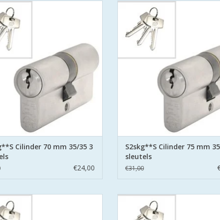
cilinders 70 mm 35/35 SKG**S6
S2 cilinders 75 mm 35/40 SKG
eidscilinder Politie Keurmerk Veilig
veiligheidscilinder Politie Keurmer
Wonen.
Wonen.
aat voor safe en secure met boor
S2 staat voor safe en secure me
ring aan beide zijden hard stalen
belemmering aan beide zijden har
pinnen.
pinnen.
EVOEGEN AAN WINKELWAGEN
TOEVOEGEN AAN WINKELWA
**S Cilinder 70 mm 35/35 3
S2skg**S Cilinder 75 mm 35
els
sleutels
€24,00
0
€31,00
cilinders 85 mm 35/50 SKG**S6
S2 cilinders 90 mm 35/55 SKG
eidscilinder Politie Keurmerk Veilig
veiligheidscilinder Politie Keurmer
Wonen.
Wonen.