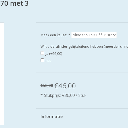
-70 met 3
Maak een keuze:
*
Wilt u de cilinder gelijksluitend hebben (meerder cili
ja (+€6,00)
nee
€46,00
€52,00
* Stukprijs: €36,00 / Stuk
Informatie