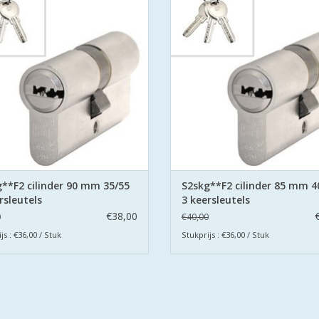
Veilig Wonen®.
Veilig Wonen®.
 cilinders zijn uitgevoerd met
De cilinders zijn uitgevoerd 
orbeveiliging aan beide zijden.
boorbeveiliging aan beide zijd
EVOEGEN AAN WINKELWAGEN
TOEVOEGEN AAN WINKELWA
**F2 cilinder 90 mm 35/55
S2skg**F2 cilinder 85 mm 4
rsleutels
3 keersleutels
€38,00
0
€40,00
js : €36,00 / Stuk
Stukprijs : €36,00 / Stuk