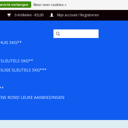
bericht verbergen
Meer over cookies »
0 Artikelen - €0,00
Mijn account / Registreren
HUIS SKG**
 SLEUTELS SKG**
ILIGE SLEUTELS SKG***
**
EENS ROND LEUKE AANBIEDINGEN