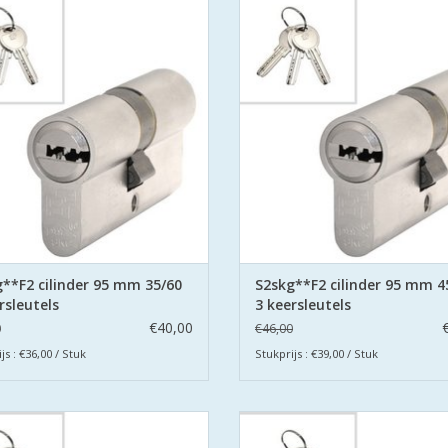
tificeerd volgens Politie Keurmerk
gecertificeerd volgens Politie Ke
Veilig Wonen®.
Veilig Wonen®.
 cilinders zijn uitgevoerd met
De cilinders zijn uitgevoerd 
orbeveiliging aan beide zijden.
boorbeveiliging aan beide zijd
EVOEGEN AAN WINKELWAGEN
TOEVOEGEN AAN WINKELWA
**F2 cilinder 95 mm 35/60
S2skg**F2 cilinder 95 mm 4
rsleutels
3 keersleutels
€40,00
0
€46,00
js : €36,00 / Stuk
Stukprijs : €39,00 / Stuk
S2 veiligheidscilinders zijn SKG
De S2 veiligheidscilinders zijn
tificeerd volgens Politie Keurmerk
gecertificeerd volgens Politie Ke