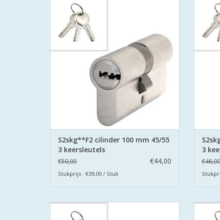
gecertificeerd volgens Politie Keurmerk
gecer
Veilig Wonen®.
De cilinders zijn uitgevoerd met
De
boorbeveiliging aan beide zijden.
bo
TOEVOEGEN AAN WINKELWAGEN
TO
S2skg**F2 cilinder 100 mm 45/55
S2skg
3 keersleutels
3 kee
€44,00
€50,00
€46,0
Stukprijs : €39,00 / Stuk
Stukpri
De S2 veiligheidscilinders zijn SKG
De 
gecertificeerd volgens Politie Keurmerk
gecer