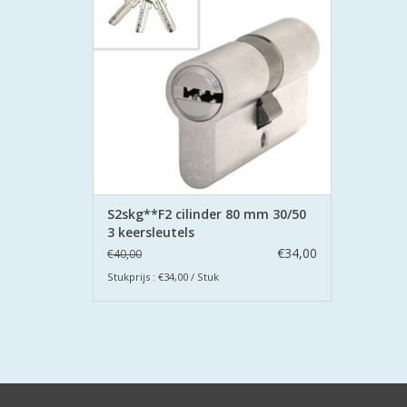
De cilinders zijn uitgevoerd met
boorbeveiliging aan beide zijden.
TOEVOEGEN AAN WINKELWAGEN
S2skg**F2 cilinder 80 mm 30/50
3 keersleutels
€34,00
€40,00
Stukprijs : €34,00 / Stuk