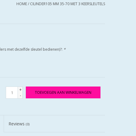
HOME
/
CILINDER105 MM 35-70 MET 3 KEERSLEUTELS
nders met dezelfde sleutel bedienen)?:
*
+
TOEVOEGEN AAN WINKELWAGEN
-
Reviews
(0)