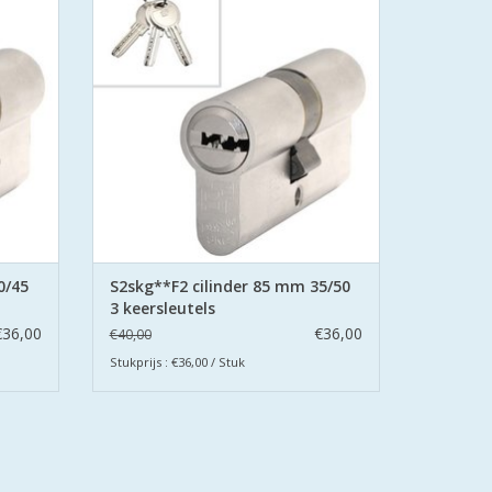
Veilig Wonen®.
met
De cilinders zijn uitgevoerd met
en.
boorbeveiliging aan beide zijden.
GEN
TOEVOEGEN AAN WINKELWAGEN
0/45
S2skg**F2 cilinder 85 mm 35/50
3 keersleutels
€36,00
€36,00
€40,00
Stukprijs : €36,00 / Stuk