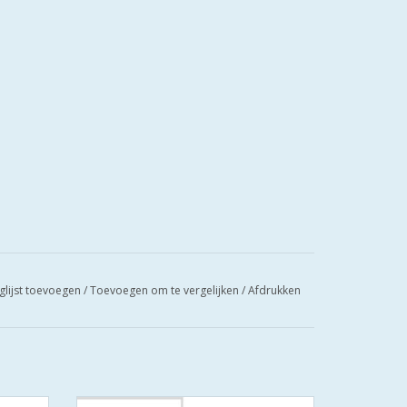
glijst toevoegen
/
Toevoegen om te vergelijken
/
Afdrukken
 SKG
De S2 veiligheidscilinders zijn SKG