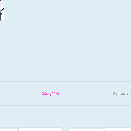
S2skg**F2
Aan verlan
S2 veiligheidscilinders zijn SKG
De S2 veiligheidscilinders zijn