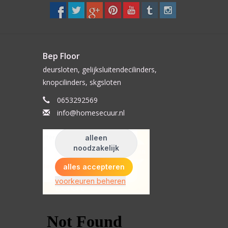
Bep Floor
deursloten, gelijksluitendecilinders,
knopcilinders, skgsloten
0653292569
info@homesecuur.nl