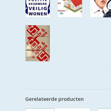
Gerelateerde producten
De S2 veiligheidscilinders zijn SKG
De 