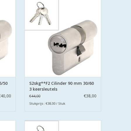
urmerk
gecertificeerd volgens Politie Keurmerk
Veilig Wonen®.
met
De cilinders zijn uitgevoerd met
en.
boorbeveiliging aan beide zijden.
GEN
TOEVOEGEN AAN WINKELWAGEN
5/50
S2skg**F2 Cilinder 90 mm 30/60
3 keersleutels
€40,00
€38,00
€44,00
Stukprijs : €38,00 / Stuk
 SKG
De S2 veiligheidscilinders zijn SKG
urmerk
gecertificeerd volgens Politie Keurmerk