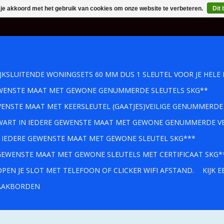
 je akkoord met het gebruik van cookies om onze website te verbeteren.
Dit 
IJKSLUITENDE WONINGSETS 60 MM DUS 1 SLEUTEL VOOR JE HELE 
GEWENSTE MAAT MET GEWONE GENUMMERDE SLEUTELS SKG**
WENSTE MAAT MET KEERSLEUTEL (GAATJES)VEILIGE GENUMMERDE
 ZWART IN IEDERE GEWENSTE MAAT MET GEWONE GENUMMERDE VE
IN IEDERE GEWENSTE MAAT MET GEWONE SLEUTEL SKG***
 GEWENSTE MAAT MET GEWONE SLEUTELS MET CERTIFICAAT SKG*
PEN JE SLOT MET TELEFOON OF CLICKER WIFI AFSTAND.
KIJK 
AKBORDEN