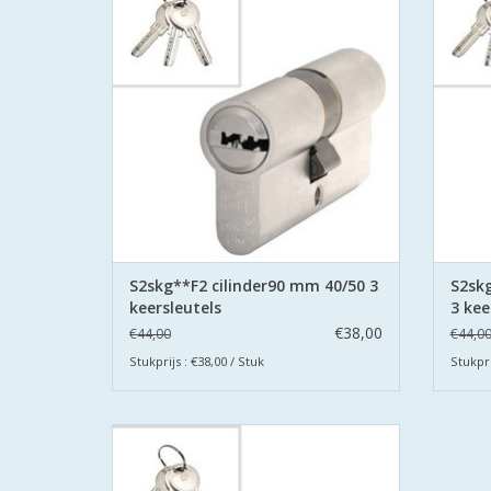
Veilig Wonen®.
De cilinders zijn uitgevoerd met
De
boorbeveiliging aan beide zijden.
bo
TOEVOEGEN AAN WINKELWAGEN
TO
S2skg**F2 cilinder90 mm 40/50 3
S2skg
keersleutels
3 kee
€38,00
€44,00
€44,0
Stukprijs : €38,00 / Stuk
Stukpri
De S2 veiligheidscilinders zijn SKG
gecertificeerd volgens Politie Keurmerk
Veilig Wonen®.