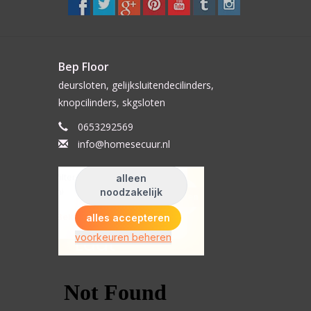
Bep Floor
deursloten, gelijksluitendecilinders,
knopcilinders, skgsloten
0653292569
info@homesecuur.nl