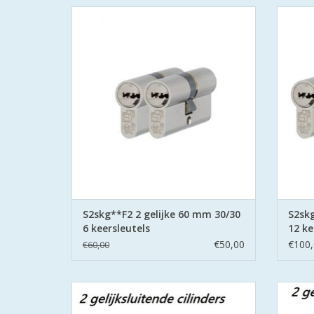
2 gelijksluitende cilinders 60 mm 30/30
4 gel
S2skg**f6 met 6 veilige
keersleutels(putsleutels)
S2 Safe & Secure met de strenge eisen aan
S2 Safe
het Politie Keurmerk Veilig Wonen.
het
TOEVOEGEN AAN WINKELWAGEN
TO
S2skg**F2 2 gelijke 60 mm 30/30
S2skg
6 keersleutels
12 ke
€50,00
€100,
€60,00
2 gelijksluitende cilinders 95 mm 45/50
2 geli
S2skg**f6 met 6 veilige