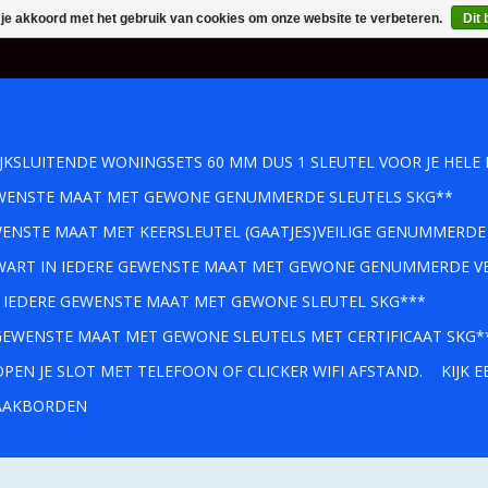
 je akkoord met het gebruik van cookies om onze website te verbeteren.
Dit 
IJKSLUITENDE WONINGSETS 60 MM DUS 1 SLEUTEL VOOR JE HELE 
GEWENSTE MAAT MET GEWONE GENUMMERDE SLEUTELS SKG**
WENSTE MAAT MET KEERSLEUTEL (GAATJES)VEILIGE GENUMMERDE
 ZWART IN IEDERE GEWENSTE MAAT MET GEWONE GENUMMERDE VE
IN IEDERE GEWENSTE MAAT MET GEWONE SLEUTEL SKG***
 GEWENSTE MAAT MET GEWONE SLEUTELS MET CERTIFICAAT SKG*
PEN JE SLOT MET TELEFOON OF CLICKER WIFI AFSTAND.
KIJK 
AKBORDEN