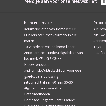
Meld je aan voor onze nieuwsbrief:
Klantenservice
Produ
Keurmerksloten van Homesecuur
Alle pro
Cilindersloten met keurmerk in alle
Nieuwe 
maten .
Aanbied
10 voordelen van de knopcilinder.
Tags
Antie kerntrek(cilindertrek)schilden van
RSS-fee
het merk VEILIG SKG***
Nieuw renovatie
antikern(slot)uittrekschilden voor een
goedkopere oplossing
retourrecht alleen 60 mm 30/30
Algemene voorwaarden
Betaalmethoden.
Homesecuur geeft u gratis advies.
HOMESECUUR gratis woningscan