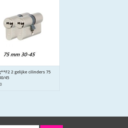
keersleutels(putsleutels)
 & Secure met de strenge eisen aan
 Politie Keurmerk Veilig Wonen.
EVOEGEN AAN WINKELWAGEN
**F2 2 gelijke cilinders 75
0/45
0