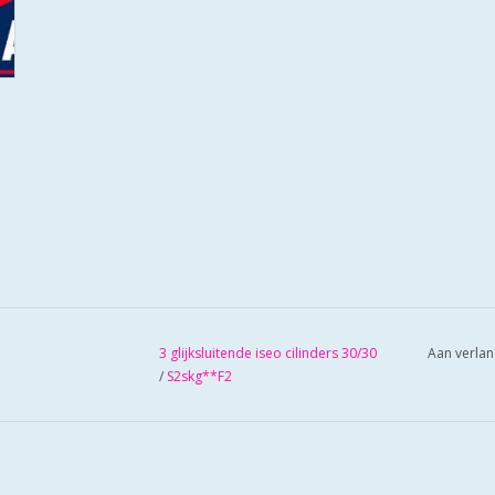
3 glijksluitende iseo cilinders 30/30
Aan verlan
/
S2skg**F2