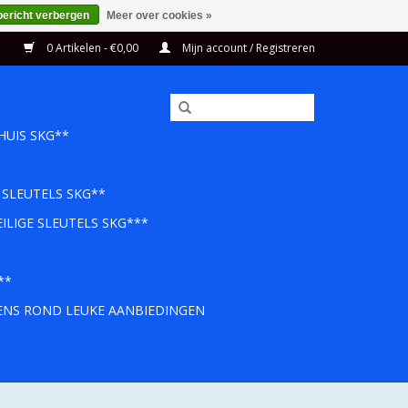
bericht verbergen
Meer over cookies »
0 Artikelen - €0,00
Mijn account / Registreren
HUIS SKG**
 SLEUTELS SKG**
ILIGE SLEUTELS SKG***
**
EENS ROND LEUKE AANBIEDINGEN