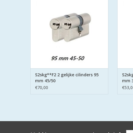
keersleutels(putsleutels)
S2 Safe & Secure met de strenge eisen aan
S2 Safe
het Politie Keurmerk Veilig Wonen.
het
TOEVOEGEN AAN WINKELWAGEN
TO
S2skg**F2 2 gelijke cilinders 95
S2skg
mm 45/50
mm 3
€70,00
€53,0