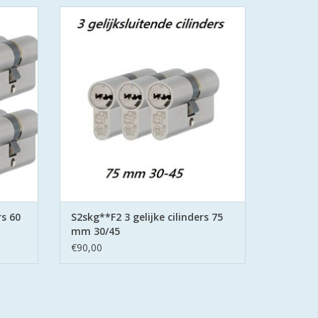
m 30/30
3 gelijksluitende cilinders 75 mm 30/45
S2skg**f6 met 9 veilige
keersleutels(putsleutels)
isen aan
S2 Safe & Secure met de strenge eisen aan
nen.
het Politie Keurmerk Veilig Wonen.
GEN
TOEVOEGEN AAN WINKELWAGEN
rs 60
S2skg**F2 3 gelijke cilinders 75
mm 30/45
€90,00