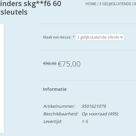
linders skg**f6 60
HOME
/
3 GELIJKSLUITENDE C
sleutels
Maak een keuze:
*
€75,00
€90,00
Informatie
Artikelnummer:
3501621079
Beschikbaarheid:
Op voorraad
(495)
Levertijd:
1-5