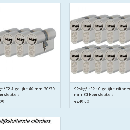
ijksluitende cilinders 60 mm 30/30
10 gelijksluitende cilinders 60 m
S2skg**f6 met 12 veilige
S2skg**f6 met 30 veilige
keersleutels(putsleutels)
keersleutels(putsleutels)
 & Secure met de strenge eisen aan
S2 Safe & Secure met de strenge e
 Politie Keurmerk Veilig Wonen.
het Politie Keurmerk Veilig Wo
EVOEGEN AAN WINKELWAGEN
TOEVOEGEN AAN WINKELWA
**F2 4 gelijke 60 mm 30/30
S2skg**F2 10 gelijke cilinde
ersleutels
mm 30 keersleutels
00
€240,00
jksluitende cilinders 75 mm 30/45K
S2skg**f6 met 6 veilige