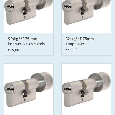
S2skg**F 75 mm
S2skg**F 75mm
knop45-30 3 sleutels
knop30-45 3
keersleutels
€49,00
€49,00