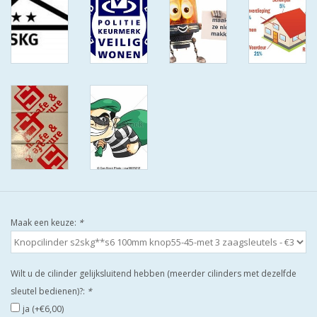
ISEO F9 ANTIKERNTREK IN
IEDERE GEWENSTE MAAT MET
GEWONE SLEUTELS MET
CERTIFICAAT SKG***
BOLD ELECTRONISCHE
CILINDERS OPEN JE SLOT MET
TELEFOON OF CLICKER WIFI
AFSTAND.
KIJK EENS ROND LEUKE
AANBIEDINGEN
Maak een keuze:
*
DEURSCHILDEN VOOR
BUITEN
Wilt u de cilinder gelijksluitend hebben (meerder cilinders met dezelfde
sleutel bedienen)?:
*
waakborden
ja (+€6,00)