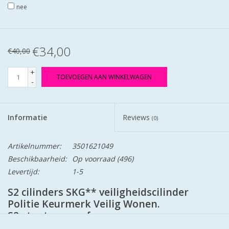
nee
€34,00
€40,00
+
TOEVOEGEN AAN WINKELWAGEN
-
Informatie
Reviews
(0)
Artikelnummer:
3501621049
Beschikbaarheid:
Op voorraad
(496)
Levertijd:
1-5
S2 cilinders SKG** veiligheidscilinder
Politie Keurmerk Veilig Wonen.
S2 staat voor safe en secure.
Cilinders zij mat vernikkeld en worden