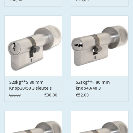
S2skg**S 80 mm
S2skg**F 80 mm
Knop30/50 3 sleutels
knop40/40 3
keersleutels
€30,00
€52,00
€36,00