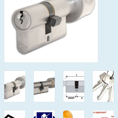
GEWENSTE MAAT MET
KEERSLEUTEL
(GAATJES)VEILIGE
GENUMMERDE SLEUTELS
SKG**
ISEO F 6 EXTRA S
ANTIKERNTREK ZWART IN
IEDERE GEWENSTE MAAT MET
GEWONE GENUMMERDE
VEILIGE SLEUTELS SKG***
ISEO F 6 EXTRA S
ANTIKERNTREK IN IEDERE
GEWENSTE MAAT MET
GEWONE SLEUTEL SKG***