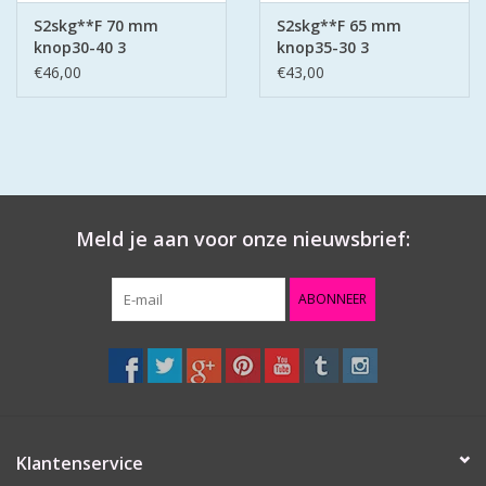
S2skg**F 70 mm
S2skg**F 65 mm
knop30-40 3
knop35-30 3
keersleutels
keersleutels
€46,00
€43,00
Meld je aan voor onze nieuwsbrief:
ABONNEER
Klantenservice