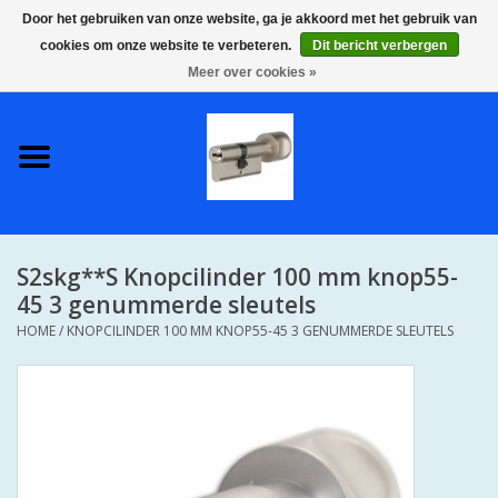
Door het gebruiken van onze website, ga je akkoord met het gebruik van
cookies om onze website te verbeteren.
Dit bericht verbergen
0 Artikelen - €0,00
Meer over cookies »
Home
S2 COMPLETE VEILIGE
GELIJKSLUITENDE
WONINGSETS 60 MM DUS 1
SLEUTEL VOOR JE HELE HUIS
S2skg**S Knopcilinder 100 mm knop55-
SKG**
45 3 genummerde sleutels
HOME
/
KNOPCILINDER 100 MM KNOP55-45 3 GENUMMERDE SLEUTELS
S2 CILINDER SLOTEN IN
IEDERE GEWENSTE MAAT MET
GEWONE GENUMMERDE
SLEUTELS SKG**
S2 CILINDERSLOTEN IN IEDERE