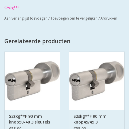
geleverd met 3 zaagsleutels.
S2skg**S
Cilinders hebben boorbelemmering.
Bescherm u cilinder met antiekerntrek
Aan verlanglijst toevoegen
/
Toevoegen om te vergelijken
/
Afdrukken
schilden SKG*** zo zorgt u voor super
veilige deuren.
Gerelateerde producten
S2skg**F 90 mm
S2skg**F 90 mm
knop50-40 3 sleutels
knop45/45 3
keersleutels
€58,00
€58,00