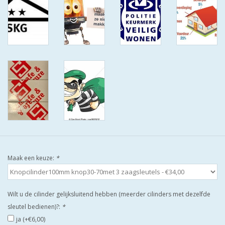
ISEO F9 ANTIKERNTREK IN
IEDERE GEWENSTE MAAT MET
GEWONE SLEUTELS MET
CERTIFICAAT SKG***
BOLD ELECTRONISCHE
CILINDERS OPEN JE SLOT MET
TELEFOON OF CLICKER WIFI
AFSTAND.
KIJK EENS ROND LEUKE
AANBIEDINGEN
Maak een keuze:
*
DEURSCHILDEN VOOR
BUITEN
Wilt u de cilinder gelijksluitend hebben (meerder cilinders met dezelfde
sleutel bedienen)?:
*
waakborden
ja (+€6,00)