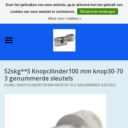
Door het gebruiken van onze website, ga je akkoord met het gebruik van
cookies om onze website te verbeteren.
Dit bericht verbergen
0 Artikelen - €0,00
Meer over cookies »
Home
S2 COMPLETE VEILIGE
GELIJKSLUITENDE
WONINGSETS 60 MM DUS 1
SLEUTEL VOOR JE HELE HUIS
S2skg**S Knopcilinder100 mm knop30-70
SKG**
3 genummerde sleutels
HOME
/
KNOPCILINDER100 MM KNOP30-70 3 GENUMMERDE SLEUTELS
S2 CILINDER SLOTEN IN
IEDERE GEWENSTE MAAT MET
GEWONE GENUMMERDE
SLEUTELS SKG**
S2 CILINDERSLOTEN IN IEDERE