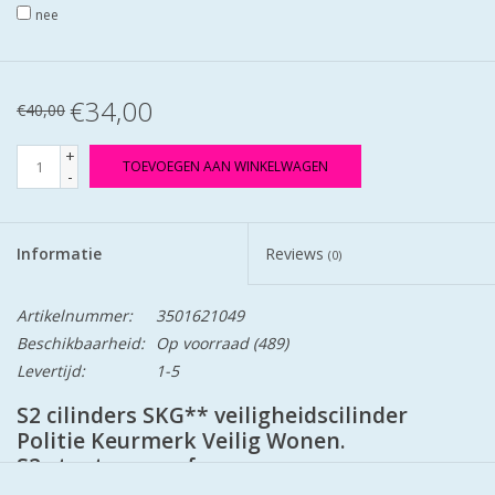
nee
€34,00
€40,00
+
TOEVOEGEN AAN WINKELWAGEN
-
Informatie
Reviews
(0)
Artikelnummer:
3501621049
Beschikbaarheid:
Op voorraad
(489)
Levertijd:
1-5
S2 cilinders SKG** veiligheidscilinder
Politie Keurmerk Veilig Wonen.
S2 staat voor safe en secure.
Cilinders zij mat vernikkeld en worden