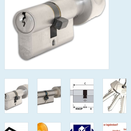
GEWENSTE MAAT MET
KEERSLEUTEL
(GAATJES)VEILIGE
GENUMMERDE SLEUTELS
SKG**
ISEO F 6 EXTRA S
ANTIKERNTREK ZWART IN
IEDERE GEWENSTE MAAT MET
GEWONE GENUMMERDE
VEILIGE SLEUTELS SKG***
ISEO F 6 EXTRA S
ANTIKERNTREK IN IEDERE
GEWENSTE MAAT MET
GEWONE SLEUTEL SKG***