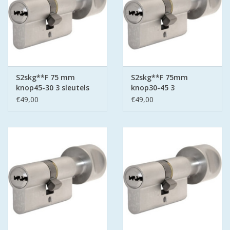
S2skg**F 75 mm
S2skg**F 75mm
knop45-30 3 sleutels
knop30-45 3
keersleutels
€49,00
€49,00