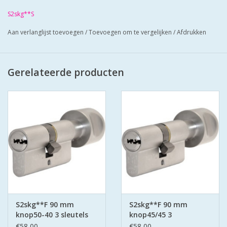
geleverd met 3 zaagsleutels.
S2skg**S
Cilinders hebben boorbelemmering.
Bescherm u cilinder met antiekerntrek
Aan verlanglijst toevoegen
/
Toevoegen om te vergelijken
/
Afdrukken
schilden SKG*** zo zorgt u voor super
veilige deuren.
Gerelateerde producten
S2skg**F 90 mm
S2skg**F 90 mm
knop50-40 3 sleutels
knop45/45 3
keersleutels
€58,00
€58,00