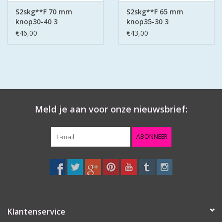
S2skg**F 70 mm
S2skg**F 65 mm
knop30-40 3
knop35-30 3
keersleutels
keersleutels
€46,00
€43,00
Meld je aan voor onze nieuwsbrief:
ABONNEER
Klantenservice