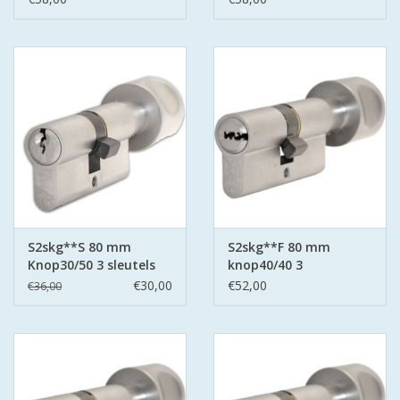
S2skg**S 80 mm
S2skg**F 80 mm
Knop30/50 3 sleutels
knop40/40 3
keersleutels
€30,00
€52,00
€36,00